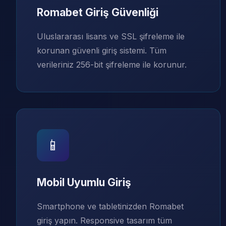
Romabet Giriş Güvenliği
Uluslararası lisans ve SSL şifreleme ile
korunan güvenli giriş sistemi. Tüm
verileriniz 256-bit şifreleme ile korunur.
📱
Mobil Uyumlu Giriş
Smartphone ve tabletinizden Romabet
giriş yapın. Responsive tasarım tüm