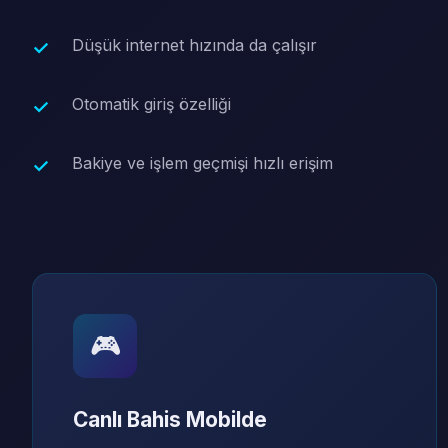
Düşük internet hızında da çalışır
Otomatik giriş özelliği
Bakiye ve işlem geçmişi hızlı erişim
🎮
Canlı Bahis Mobilde