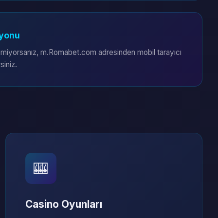
iyonu
emiyorsanız, m.Romabet.com adresinden mobil tarayıcı
siniz.
🎰
Casino Oyunları