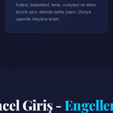
Futbol, basketbol, tenis, voleybol ve daha
birçok spor dalında bahis yapın. Dünya
çapında maçlara erişin.
el Giriş -
Engelle