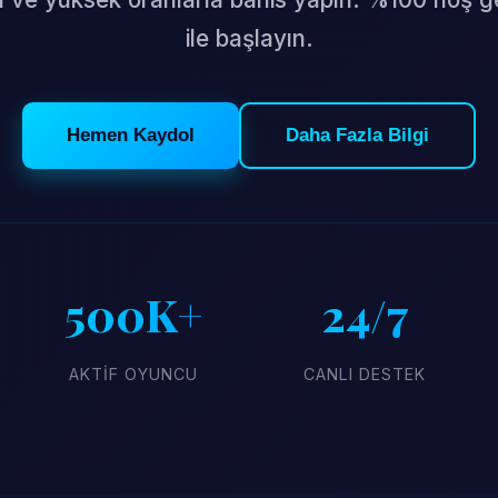
ile başlayın.
Hemen Kaydol
Daha Fazla Bilgi
500K+
24/7
AKTIF OYUNCU
CANLI DESTEK