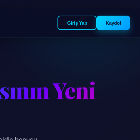
Giriş Yap
Kaydol
ının Yeni
geldin bonusu