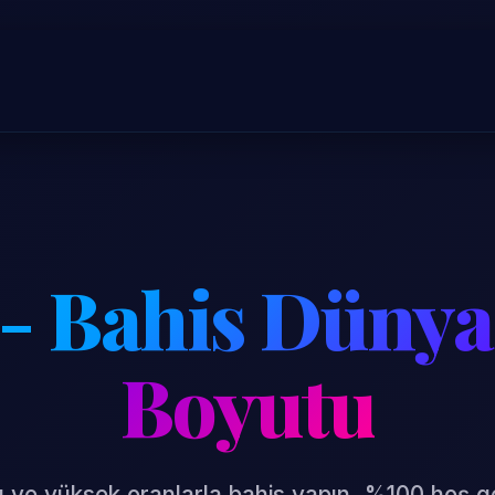
- Bahis Dünyas
Boyutu
lı ve yüksek oranlarla bahis yapın. %100 hoş 