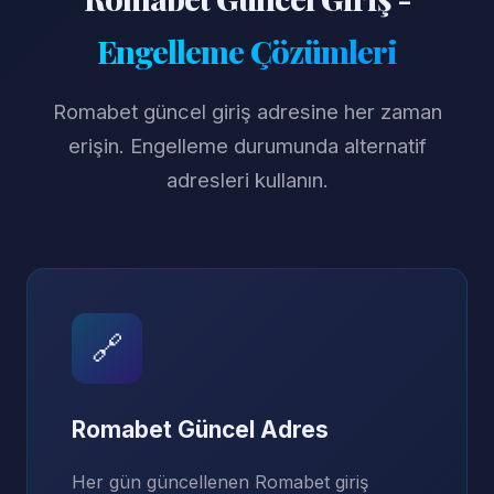
Engelleme Çözümleri
Romabet güncel giriş adresine her zaman
erişin. Engelleme durumunda alternatif
adresleri kullanın.
🔗
Romabet Güncel Adres
Her gün güncellenen Romabet giriş