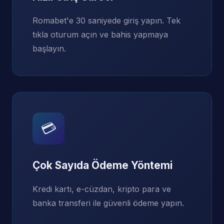
Romabet'e 30 saniyede giriş yapın. Tek
tıkla oturum açın ve bahis yapmaya
başlayın.
💳
Çok Sayıda Ödeme Yöntemi
Kredi kartı, e-cüzdan, kripto para ve
banka transferi ile güvenli ödeme yapın.