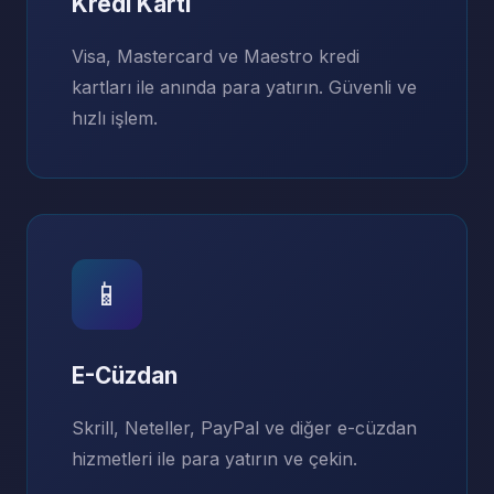
Kredi Kartı
Visa, Mastercard ve Maestro kredi
kartları ile anında para yatırın. Güvenli ve
hızlı işlem.
📱
E-Cüzdan
Skrill, Neteller, PayPal ve diğer e-cüzdan
hizmetleri ile para yatırın ve çekin.