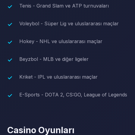
Tenis - Grand Slam ve ATP turnuvaları
Voleybol - Süper Lig ve uluslararası maçlar
Hokey - NHL ve uluslararası maçlar
Beyzbol - MLB ve diğer ligeler
Kriket - IPL ve uluslararası maçlar
E-Sports - DOTA 2, CS:GO, League of Legends
Casino Oyunları