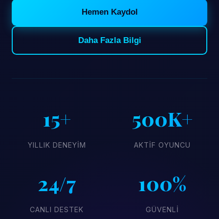
Hemen Kaydol
Daha Fazla Bilgi
15+
500K+
YILLIK DENEYIM
AKTIF OYUNCU
24/7
100%
CANLI DESTEK
GÜVENLI