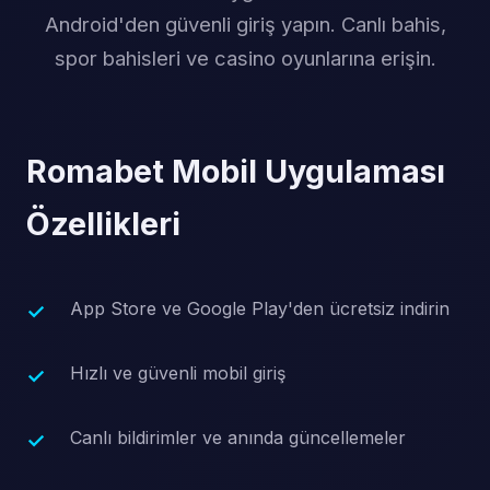
Android'den güvenli giriş yapın. Canlı bahis,
spor bahisleri ve casino oyunlarına erişin.
Romabet Mobil Uygulaması
Özellikleri
App Store ve Google Play'den ücretsiz indirin
Hızlı ve güvenli mobil giriş
Canlı bildirimler ve anında güncellemeler