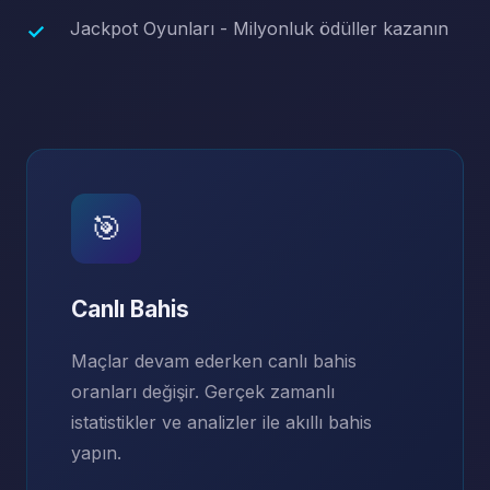
Jackpot Oyunları - Milyonluk ödüller kazanın
🎯
Canlı Bahis
Maçlar devam ederken canlı bahis
oranları değişir. Gerçek zamanlı
istatistikler ve analizler ile akıllı bahis
yapın.