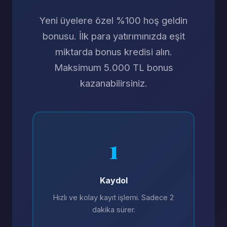
Yeni üyelere özel %100 hoş geldin
bonusu. İlk para yatırımınızda eşit
miktarda bonus kredisi alın.
Maksimum 5.000 TL bonus
kazanabilirsiniz.
1
Kaydol
Hızlı ve kolay kayıt işlemi. Sadece 2
dakika sürer.