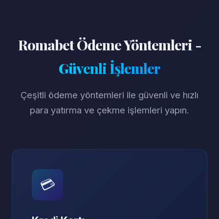
Romabet Ödeme Yöntemleri -
Güvenli İşlemler
Çeşitli ödeme yöntemleri ile güvenli ve hızlı
para yatırma ve çekme işlemleri yapın.
💳