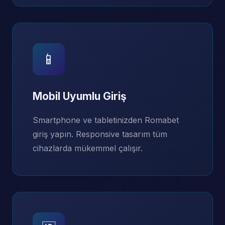
📱
Mobil Uyumlu Giriş
Smartphone ve tabletinizden Romabet
giriş yapın. Responsive tasarım tüm
cihazlarda mükemmel çalışır.