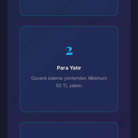
2
Para Yatır
Güvenli ödeme yöntemleri. Minimum
50 TL yatırın.