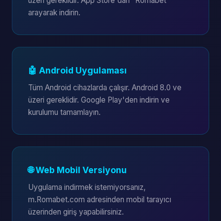
üzeri gereklidir. App Store'dan "Romabet"
arayarak indirin.
🤖 Android Uygulaması
Tüm Android cihazlarda çalışır. Android 8.0 ve
üzeri gereklidir. Google Play'den indirin ve
kurulumu tamamlayın.
🌐 Web Mobil Versiyonu
Uygulama indirmek istemiyorsanız,
m.Romabet.com adresinden mobil tarayıcı
üzerinden giriş yapabilirsiniz.