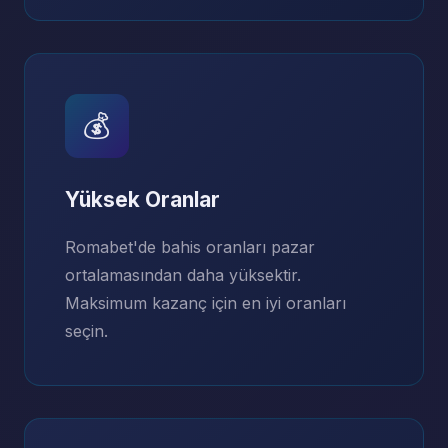
💰
Yüksek Oranlar
Romabet'de bahis oranları pazar
ortalamasından daha yüksektir.
Maksimum kazanç için en iyi oranları
seçin.