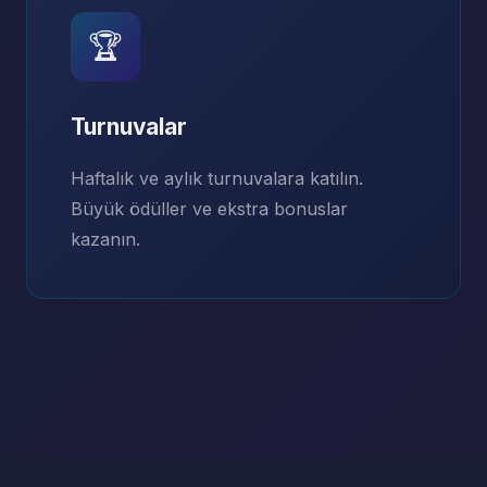
🏆
Turnuvalar
Haftalık ve aylık turnuvalara katılın.
Büyük ödüller ve ekstra bonuslar
kazanın.