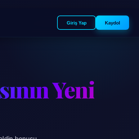
Giriş Yap
Kaydol
ının Yeni
geldin bonusu