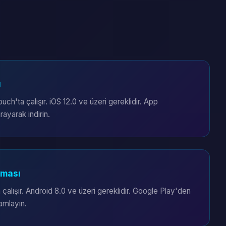
.
ı
ch'ta çalışır. iOS 12.0 ve üzeri gereklidir. App
ayarak indirin.
aması
çalışır. Android 8.0 ve üzeri gereklidir. Google Play'den
amlayın.