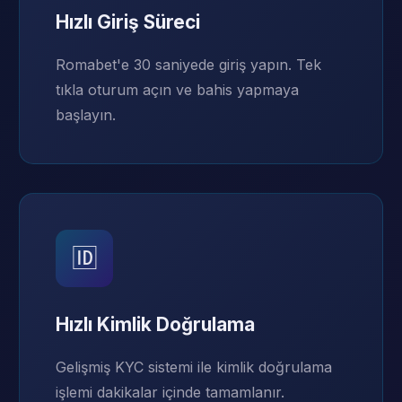
Hızlı Giriş Süreci
Romabet'e 30 saniyede giriş yapın. Tek
tıkla oturum açın ve bahis yapmaya
başlayın.
🆔
Hızlı Kimlik Doğrulama
Gelişmiş KYC sistemi ile kimlik doğrulama
işlemi dakikalar içinde tamamlanır.