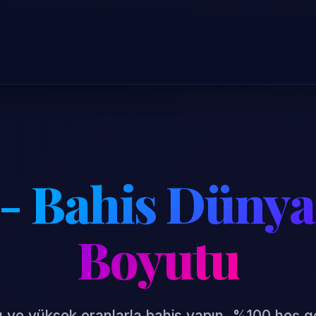
- Bahis Dünyas
Boyutu
lı ve yüksek oranlarla bahis yapın. %100 hoş 