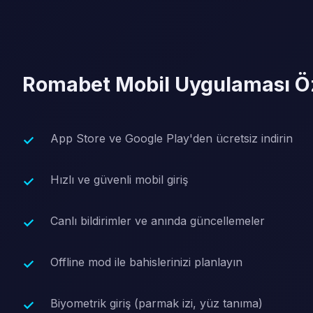
Romabet Mobil Uygulaması Öze
App Store ve Google Play'den ücretsiz indirin
Hızlı ve güvenli mobil giriş
Canlı bildirimler ve anında güncellemeler
Offline mod ile bahislerinizi planlayın
Biyometrik giriş (parmak izi, yüz tanıma)