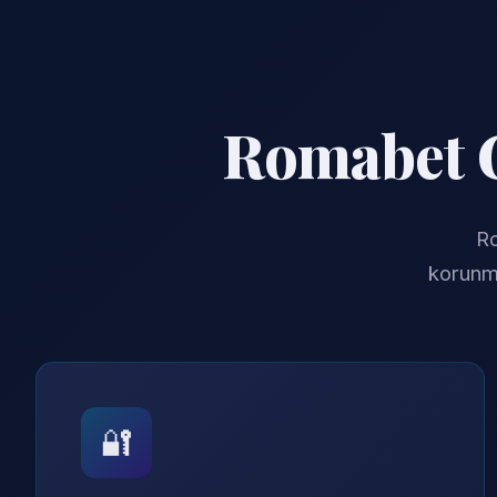
Romabet G
Ro
korunma
🔐