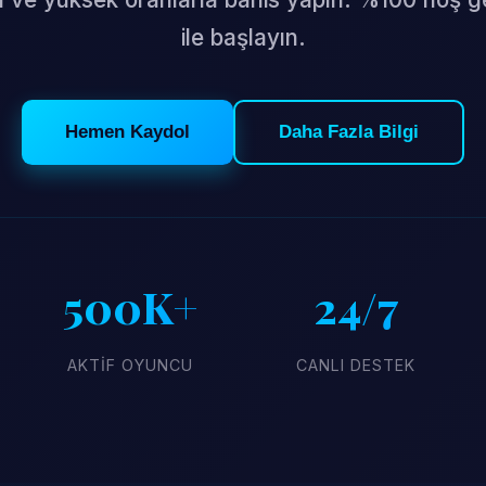
ile başlayın.
Hemen Kaydol
Daha Fazla Bilgi
500K+
24/7
AKTIF OYUNCU
CANLI DESTEK