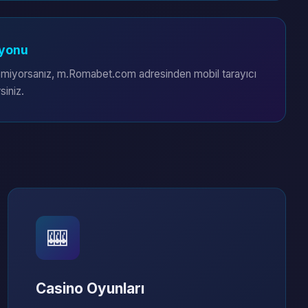
iyonu
emiyorsanız, m.Romabet.com adresinden mobil tarayıcı
siniz.
🎰
Casino Oyunları