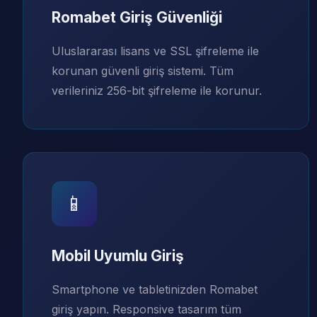
Romabet Giriş Güvenliği
Uluslararası lisans ve SSL şifreleme ile
korunan güvenli giriş sistemi. Tüm
verileriniz 256-bit şifreleme ile korunur.
📱
Mobil Uyumlu Giriş
Smartphone ve tabletinizden Romabet
giriş yapın. Responsive tasarım tüm