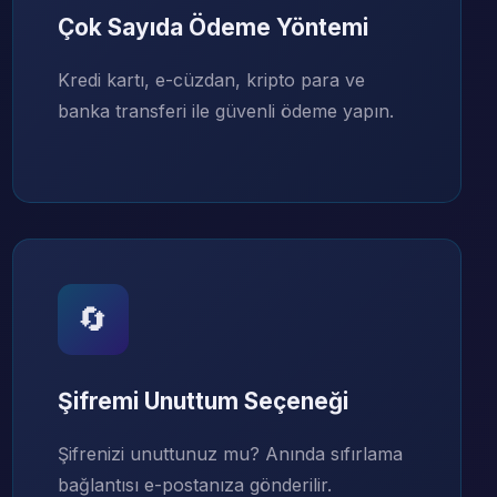
Çok Sayıda Ödeme Yöntemi
Kredi kartı, e-cüzdan, kripto para ve
banka transferi ile güvenli ödeme yapın.
🔄
Şifremi Unuttum Seçeneği
Şifrenizi unuttunuz mu? Anında sıfırlama
bağlantısı e-postanıza gönderilir.