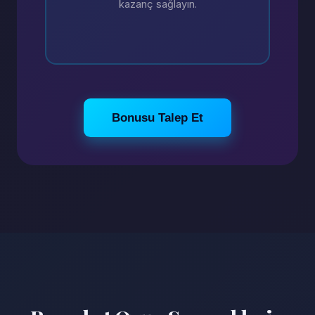
kazanç sağlayın.
Bonusu Talep Et