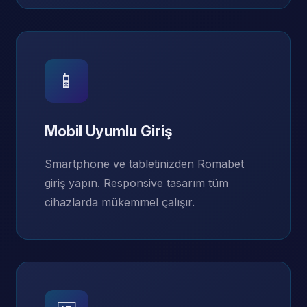
📱
Mobil Uyumlu Giriş
Smartphone ve tabletinizden Romabet
giriş yapın. Responsive tasarım tüm
cihazlarda mükemmel çalışır.