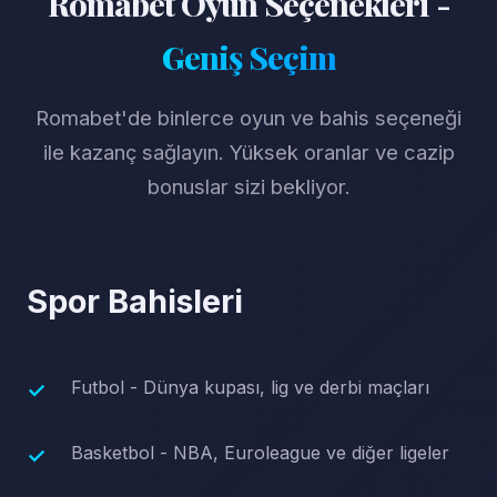
Romabet Oyun Seçenekleri -
Geniş Seçim
Romabet'de binlerce oyun ve bahis seçeneği
ile kazanç sağlayın. Yüksek oranlar ve cazip
bonuslar sizi bekliyor.
Spor Bahisleri
Futbol - Dünya kupası, lig ve derbi maçları
Basketbol - NBA, Euroleague ve diğer ligeler