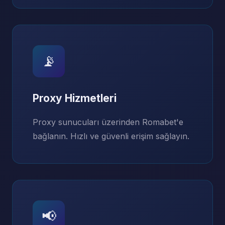
📡
Proxy Hizmetleri
Proxy sunucuları üzerinden Romabet'e
bağlanın. Hızlı ve güvenli erişim sağlayın.
📢