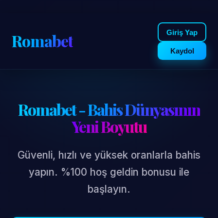
Giriş Yap
Romabet
Kaydol
Romabet - Bahis Dünyasının
Yeni Boyutu
Güvenli, hızlı ve yüksek oranlarla bahis
yapın. %100 hoş geldin bonusu ile
başlayın.