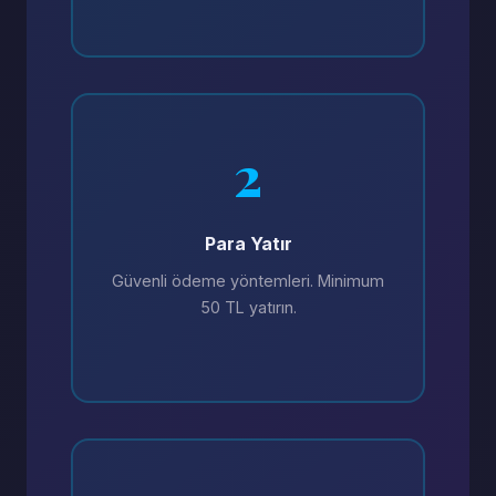
2
Para Yatır
Güvenli ödeme yöntemleri. Minimum
50 TL yatırın.