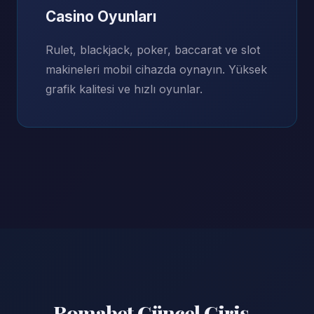
Casino Oyunları
Rulet, blackjack, poker, baccarat ve slot
makineleri mobil cihazda oynayın. Yüksek
grafik kalitesi ve hızlı oyunlar.
Romabet Güncel Giriş -