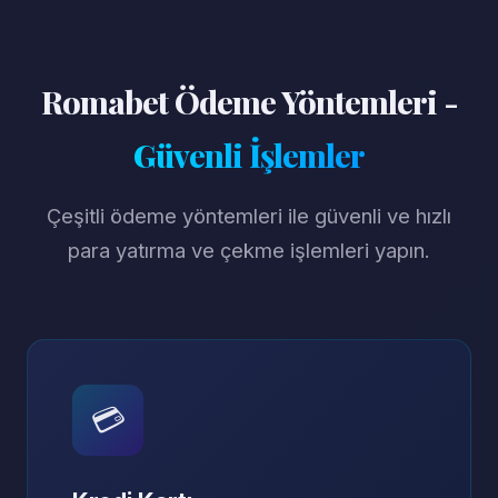
Romabet Ödeme Yöntemleri -
Güvenli İşlemler
Çeşitli ödeme yöntemleri ile güvenli ve hızlı
para yatırma ve çekme işlemleri yapın.
💳