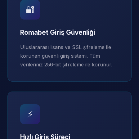
🔐
Romabet Giriş Güvenliği
Uluslararası lisans ve SSL şifreleme ile
korunan güvenli giriş sistemi. Tüm
verileriniz 256-bit şifreleme ile korunur.
⚡
Hızlı Giriş Süreci