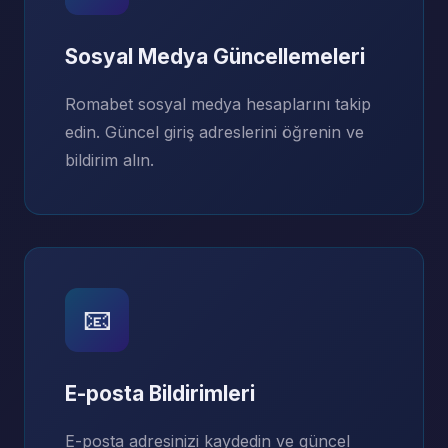
Sosyal Medya Güncellemeleri
Romabet sosyal medya hesaplarını takip
edin. Güncel giriş adreslerini öğrenin ve
bildirim alın.
📧
E-posta Bildirimleri
E-posta adresinizi kaydedin ve güncel