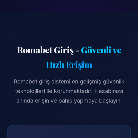
Romabet Giriş -
Güvenli ve
Hızlı Erişim
Romabet giriş sistemi en gelişmiş güvenlik
teknolojileri ile korunmaktadır. Hesabınıza
anında erişin ve bahis yapmaya başlayın.