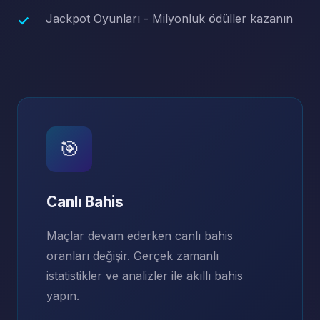
Jackpot Oyunları - Milyonluk ödüller kazanın
🎯
Canlı Bahis
Maçlar devam ederken canlı bahis
oranları değişir. Gerçek zamanlı
istatistikler ve analizler ile akıllı bahis
yapın.