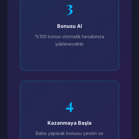
3
Bonusu Al
%100 bonus otomatik hesabınıza
yüklenecektir.
4
Kazanmaya Başla
Bahis yaparak bonusu çevirin ve