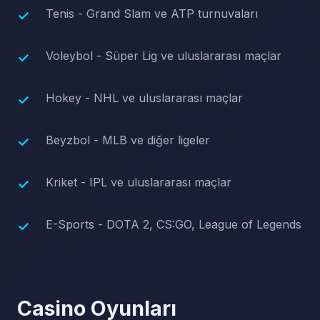
Tenis - Grand Slam ve ATP turnuvaları
Voleybol - Süper Lig ve uluslararası maçlar
Hokey - NHL ve uluslararası maçlar
Beyzbol - MLB ve diğer ligeler
Kriket - IPL ve uluslararası maçlar
E-Sports - DOTA 2, CS:GO, League of Legends
Casino Oyunları