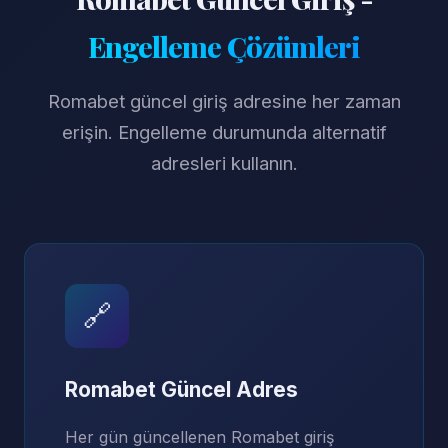
Engelleme Çözümleri
Romabet güncel giriş adresine her zaman
erişin. Engelleme durumunda alternatif
adresleri kullanın.
🔗
Romabet Güncel Adres
Her gün güncellenen Romabet giriş