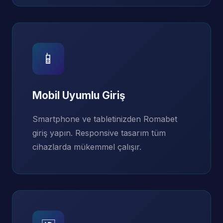
📱
Mobil Uyumlu Giriş
Smartphone ve tabletinizden Romabet
giriş yapın. Responsive tasarım tüm
cihazlarda mükemmel çalışır.