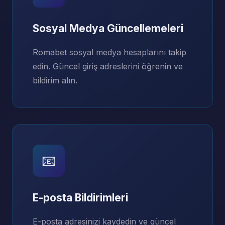
Sosyal Medya Güncellemeleri
Romabet sosyal medya hesaplarını takip
edin. Güncel giriş adreslerini öğrenin ve
bildirim alın.
📧
E-posta Bildirimleri
E-posta adresinizi kaydedin ve güncel