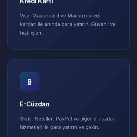
Kredi Kartı
Visa, Mastercard ve Maestro kredi
kartları ile anında para yatırın. Güvenli ve
hızlı işlem.
📱
E-Cüzdan
Skrill, Neteller, PayPal ve diğer e-cüzdan
hizmetleri ile para yatırın ve çekin.