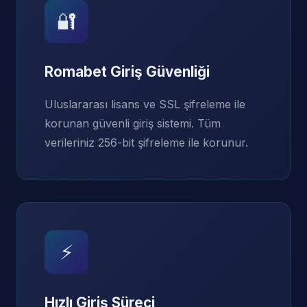
🔐
Romabet Giriş Güvenliği
Uluslararası lisans ve SSL şifreleme ile
korunan güvenli giriş sistemi. Tüm
verileriniz 256-bit şifreleme ile korunur.
⚡
Hızlı Giriş Süreci