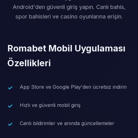
Android'den güvenli giriş yapın. Canlı bahis,
spor bahisleri ve casino oyunlarına erişin.
Romabet Mobil Uygulaması
Özellikleri
App Store ve Google Play'den ücretsiz indirin
Hızlı ve güvenli mobil giriş
Canlı bildirimler ve anında güncellemeler