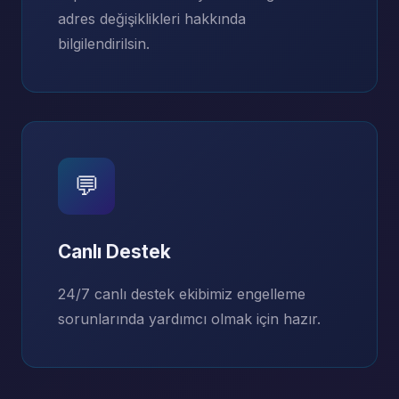
adres değişiklikleri hakkında
bilgilendirilsin.
💬
Canlı Destek
24/7 canlı destek ekibimiz engelleme
sorunlarında yardımcı olmak için hazır.