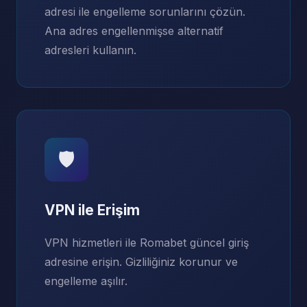
adresi ile engelleme sorunlarını çözün.
Ana adres engellenmişse alternatif
adresleri kullanın.
🛡️
VPN ile Erişim
VPN hizmetleri ile Romabet güncel giriş
adresine erişin. Gizliliğiniz korunur ve
engelleme aşılır.