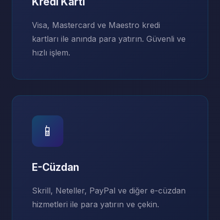
Kredi Kartı
Visa, Mastercard ve Maestro kredi
kartları ile anında para yatırın. Güvenli ve
hızlı işlem.
📱
E-Cüzdan
Skrill, Neteller, PayPal ve diğer e-cüzdan
hizmetleri ile para yatırın ve çekin.