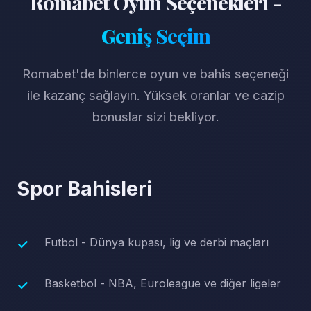
Romabet Oyun Seçenekleri -
Geniş Seçim
Romabet'de binlerce oyun ve bahis seçeneği
ile kazanç sağlayın. Yüksek oranlar ve cazip
bonuslar sizi bekliyor.
Spor Bahisleri
Futbol - Dünya kupası, lig ve derbi maçları
Basketbol - NBA, Euroleague ve diğer ligeler