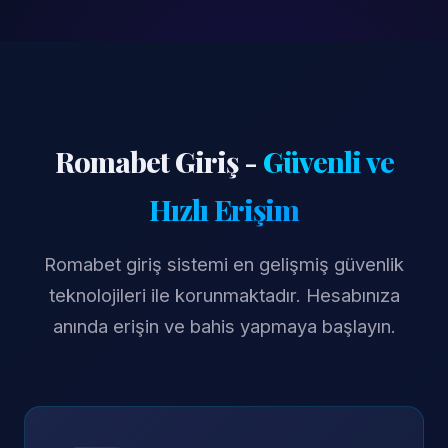
Romabet Giriş -
Güvenli ve
Hızlı Erişim
Romabet giriş sistemi en gelişmiş güvenlik
teknolojileri ile korunmaktadır. Hesabınıza
anında erişin ve bahis yapmaya başlayın.