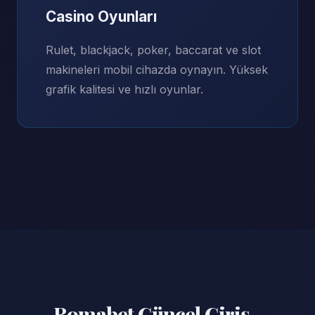
Casino Oyunları
Rulet, blackjack, poker, baccarat ve slot
makineleri mobil cihazda oynayın. Yüksek
grafik kalitesi ve hızlı oyunlar.
Romabet Güncel Giriş -