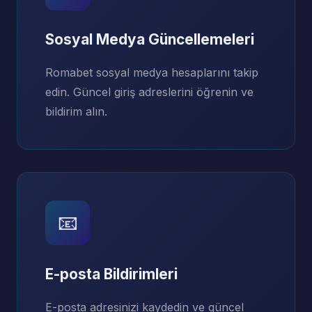
Sosyal Medya Güncellemeleri
Romabet sosyal medya hesaplarını takip
edin. Güncel giriş adreslerini öğrenin ve
bildirim alın.
📧
E-posta Bildirimleri
E-posta adresinizi kaydedin ve güncel