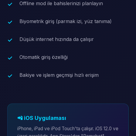
Offline mod ile bahislerinizi planlayın
Biyometrik giriş (parmak izi, yüz tanıma)
Düşük internet hızında da çalışır
Otomatik giriş özelliği
Bakiye ve işlem geçmişi hızlı erişim
📲 iOS Uygulaması
iPhone, iPad ve iPod Touch'ta çalışır. iOS 12.0 ve