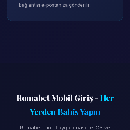
bağlantısı e-postanıza gönderilir.
Romabet Mobil Giriş -
Her
Yerden Bahis Yapın
Romabet mobil uygulaması ile iOS ve