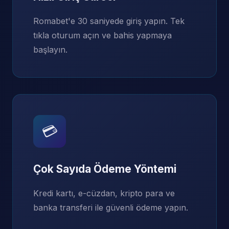
Romabet'e 30 saniyede giriş yapın. Tek
tıkla oturum açın ve bahis yapmaya
başlayın.
💳
Çok Sayıda Ödeme Yöntemi
Kredi kartı, e-cüzdan, kripto para ve
banka transferi ile güvenli ödeme yapın.