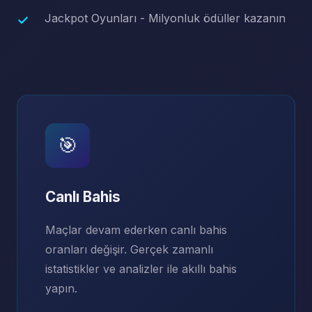
Jackpot Oyunları - Milyonluk ödüller kazanın
🎯
Canlı Bahis
Maçlar devam ederken canlı bahis
oranları değişir. Gerçek zamanlı
istatistikler ve analizler ile akıllı bahis
yapın.