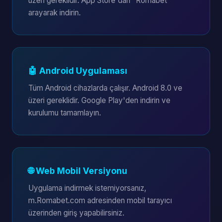
üzeri gereklidir. App Store'dan "Romabet"
arayarak indirin.
🤖 Android Uygulaması
Tüm Android cihazlarda çalışır. Android 8.0 ve
üzeri gereklidir. Google Play'den indirin ve
kurulumu tamamlayın.
🌐 Web Mobil Versiyonu
Uygulama indirmek istemiyorsanız,
m.Romabet.com adresinden mobil tarayıcı
üzerinden giriş yapabilirsiniz.