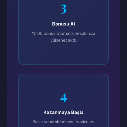
3
Bonusu Al
%100 bonus otomatik hesabınıza
yüklenecektir.
4
Kazanmaya Başla
Bahis yaparak bonusu çevirin ve