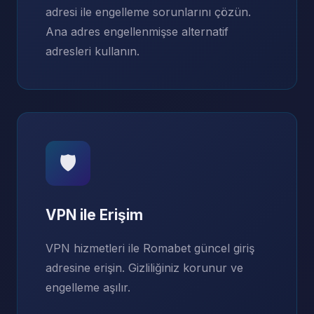
adresi ile engelleme sorunlarını çözün.
Ana adres engellenmişse alternatif
adresleri kullanın.
🛡️
VPN ile Erişim
VPN hizmetleri ile Romabet güncel giriş
adresine erişin. Gizliliğiniz korunur ve
engelleme aşılır.