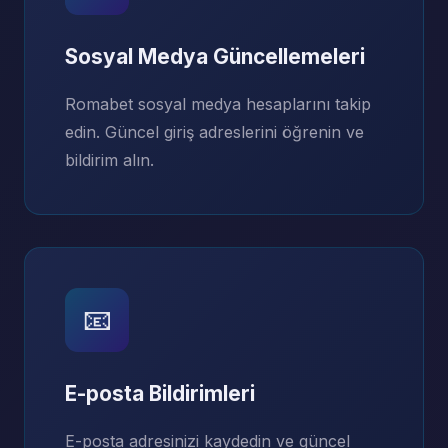
Sosyal Medya Güncellemeleri
Romabet sosyal medya hesaplarını takip
edin. Güncel giriş adreslerini öğrenin ve
bildirim alın.
📧
E-posta Bildirimleri
E-posta adresinizi kaydedin ve güncel