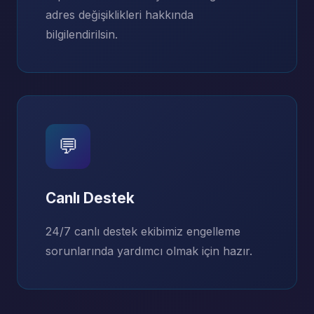
adres değişiklikleri hakkında
bilgilendirilsin.
💬
Canlı Destek
24/7 canlı destek ekibimiz engelleme
sorunlarında yardımcı olmak için hazır.