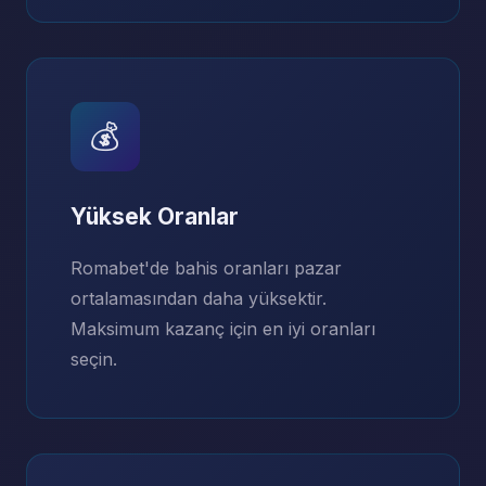
💰
Yüksek Oranlar
Romabet'de bahis oranları pazar
ortalamasından daha yüksektir.
Maksimum kazanç için en iyi oranları
seçin.