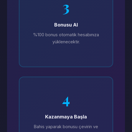
3
Bonusu Al
%100 bonus otomatik hesabınıza
yüklenecektir.
4
Kazanmaya Başla
Bahis yaparak bonusu çevirin ve