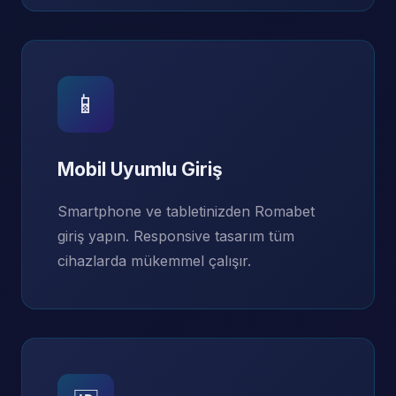
📱
Mobil Uyumlu Giriş
Smartphone ve tabletinizden Romabet
giriş yapın. Responsive tasarım tüm
cihazlarda mükemmel çalışır.