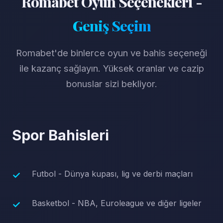
Romabet Oyun Seçenekleri -
Geniş Seçim
Romabet'de binlerce oyun ve bahis seçeneği
ile kazanç sağlayın. Yüksek oranlar ve cazip
bonuslar sizi bekliyor.
Spor Bahisleri
Futbol - Dünya kupası, lig ve derbi maçları
Basketbol - NBA, Euroleague ve diğer ligeler