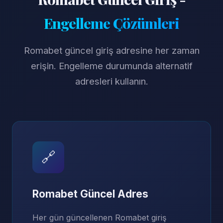
Engelleme Çözümleri
Romabet güncel giriş adresine her zaman
erişin. Engelleme durumunda alternatif
adresleri kullanın.
🔗
Romabet Güncel Adres
Her gün güncellenen Romabet giriş