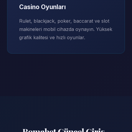
Casino Oyunları
Rulet, blackjack, poker, baccarat ve slot
makineleri mobil cihazda oynayın. Yüksek
grafik kalitesi ve hızlı oyunlar.
Romabet Güncel Giriş -