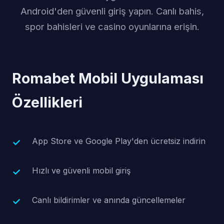
Android'den güvenli giriş yapın. Canlı bahis,
spor bahisleri ve casino oyunlarına erişin.
Romabet Mobil Uygulaması
Özellikleri
App Store ve Google Play'den ücretsiz indirin
Hızlı ve güvenli mobil giriş
Canlı bildirimler ve anında güncellemeler