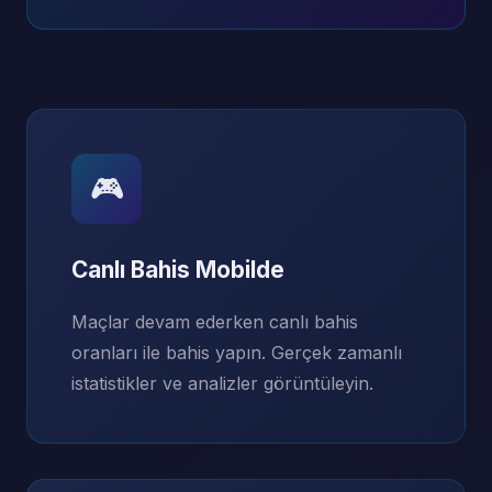
🎮
Canlı Bahis Mobilde
Maçlar devam ederken canlı bahis
oranları ile bahis yapın. Gerçek zamanlı
istatistikler ve analizler görüntüleyin.