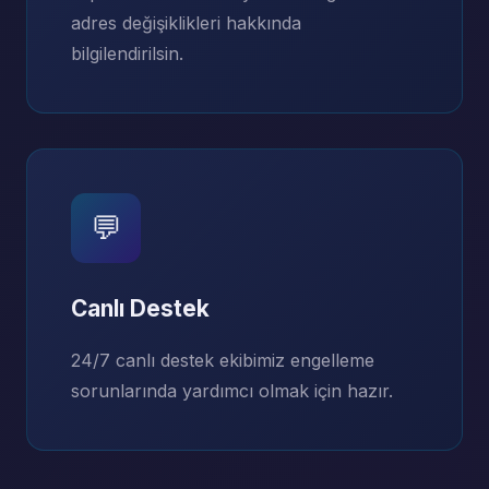
adres değişiklikleri hakkında
bilgilendirilsin.
💬
Canlı Destek
24/7 canlı destek ekibimiz engelleme
sorunlarında yardımcı olmak için hazır.