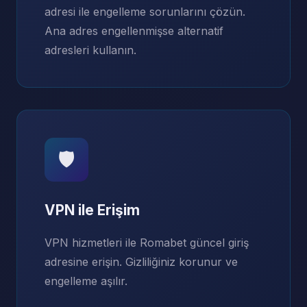
adresi ile engelleme sorunlarını çözün.
Ana adres engellenmişse alternatif
adresleri kullanın.
🛡️
VPN ile Erişim
VPN hizmetleri ile Romabet güncel giriş
adresine erişin. Gizliliğiniz korunur ve
engelleme aşılır.