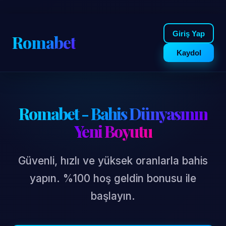
Giriş Yap
Romabet
Kaydol
Romabet - Bahis Dünyasının
Yeni Boyutu
Güvenli, hızlı ve yüksek oranlarla bahis
yapın. %100 hoş geldin bonusu ile
başlayın.