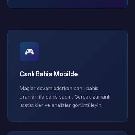
🎮
Canlı Bahis Mobilde
Maçlar devam ederken canlı bahis
oranları ile bahis yapın. Gerçek zamanlı
istatistikler ve analizler görüntüleyin.