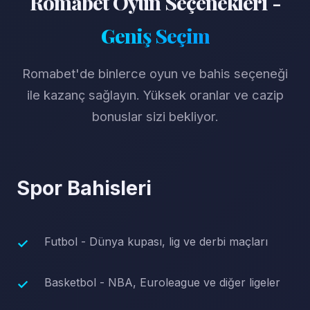
Romabet Oyun Seçenekleri -
Geniş Seçim
Romabet'de binlerce oyun ve bahis seçeneği
ile kazanç sağlayın. Yüksek oranlar ve cazip
bonuslar sizi bekliyor.
Spor Bahisleri
Futbol - Dünya kupası, lig ve derbi maçları
Basketbol - NBA, Euroleague ve diğer ligeler