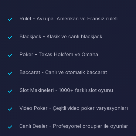
Rulet - Avrupa, Amerikan ve Fransız ruleti
Blackjack - Klasik ve canlı blackjack
Poker - Texas Hold'em ve Omaha
Baccarat - Canlı ve otomatik baccarat
Slot Makineleri - 1000+ farklı slot oyunu
Video Poker - Çeşitli video poker varyasyonları
Canlı Dealer - Profesyonel croupier ile oyunlar