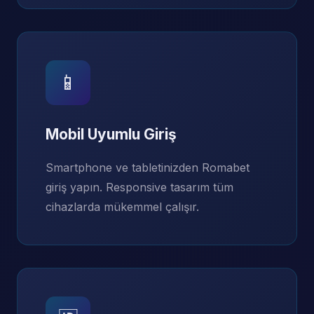
📱
Mobil Uyumlu Giriş
Smartphone ve tabletinizden Romabet
giriş yapın. Responsive tasarım tüm
cihazlarda mükemmel çalışır.