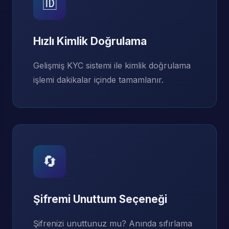
🆔
Hızlı Kimlik Doğrulama
Gelişmiş KYC sistemi ile kimlik doğrulama
işlemi dakikalar içinde tamamlanır.
🔄
Şifremi Unuttum Seçeneği
Şifrenizi unuttunuz mu? Anında sıfırlama