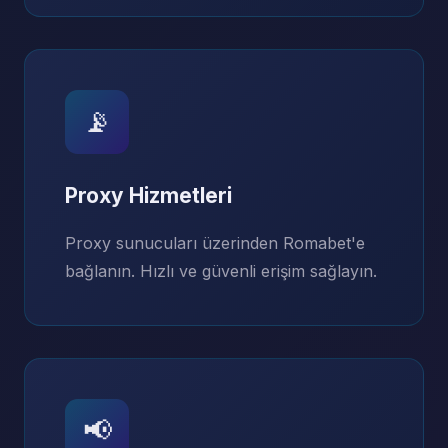
📡
Proxy Hizmetleri
Proxy sunucuları üzerinden Romabet'e
bağlanın. Hızlı ve güvenli erişim sağlayın.
📢