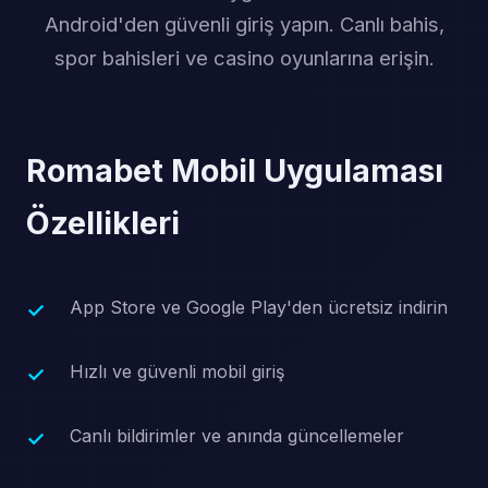
Android'den güvenli giriş yapın. Canlı bahis,
spor bahisleri ve casino oyunlarına erişin.
Romabet Mobil Uygulaması
Özellikleri
App Store ve Google Play'den ücretsiz indirin
Hızlı ve güvenli mobil giriş
Canlı bildirimler ve anında güncellemeler