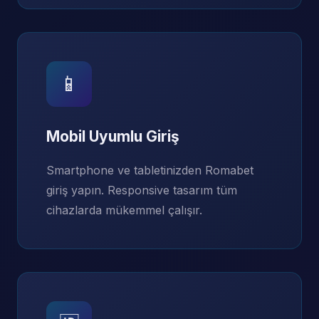
📱
Mobil Uyumlu Giriş
Smartphone ve tabletinizden Romabet
giriş yapın. Responsive tasarım tüm
cihazlarda mükemmel çalışır.