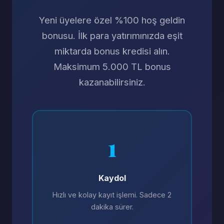
Yeni üyelere özel %100 hoş geldin
bonusu. İlk para yatırımınızda eşit
miktarda bonus kredisi alın.
Maksimum 5.000 TL bonus
kazanabilirsiniz.
1
Kaydol
Hızlı ve kolay kayıt işlemi. Sadece 2
dakika sürer.