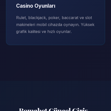
Casino Oyunları
Rulet, blackjack, poker, baccarat ve slot
makineleri mobil cihazda oynayın. Yüksek
grafik kalitesi ve hızlı oyunlar.
Romabet Güncel Giriş -