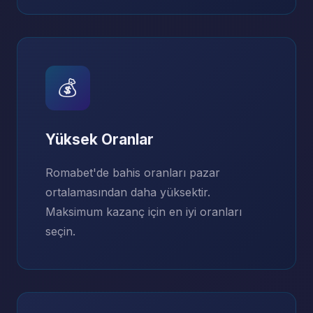
💰
Yüksek Oranlar
Romabet'de bahis oranları pazar
ortalamasından daha yüksektir.
Maksimum kazanç için en iyi oranları
seçin.