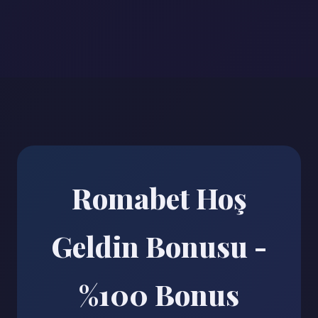
Romabet Hoş
Geldin Bonusu -
%100 Bonus