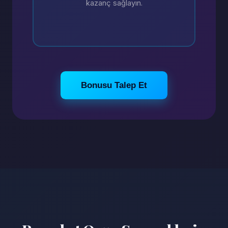
kazanç sağlayın.
Bonusu Talep Et