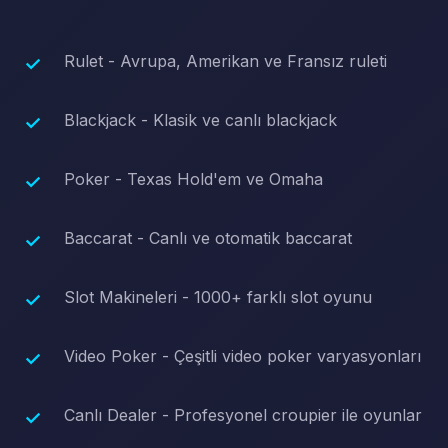
Rulet - Avrupa, Amerikan ve Fransız ruleti
Blackjack - Klasik ve canlı blackjack
Poker - Texas Hold'em ve Omaha
Baccarat - Canlı ve otomatik baccarat
Slot Makineleri - 1000+ farklı slot oyunu
Video Poker - Çeşitli video poker varyasyonları
Canlı Dealer - Profesyonel croupier ile oyunlar