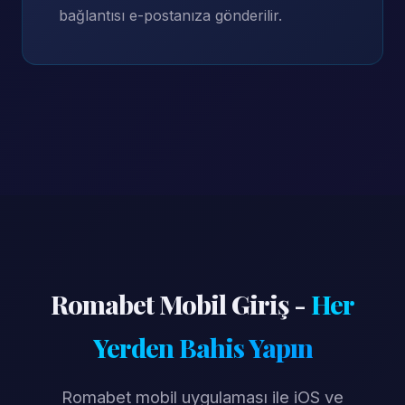
bağlantısı e-postanıza gönderilir.
Romabet Mobil Giriş -
Her
Yerden Bahis Yapın
Romabet mobil uygulaması ile iOS ve