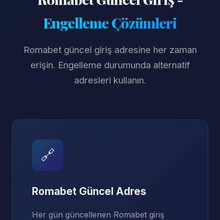
Engelleme Çözümleri
Romabet güncel giriş adresine her zaman
erişin. Engelleme durumunda alternatif
adresleri kullanın.
🔗
Romabet Güncel Adres
Her gün güncellenen Romabet giriş