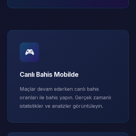
🎮
Canlı Bahis Mobilde
Maçlar devam ederken canlı bahis
oranları ile bahis yapın. Gerçek zamanlı
istatistikler ve analizler görüntüleyin.