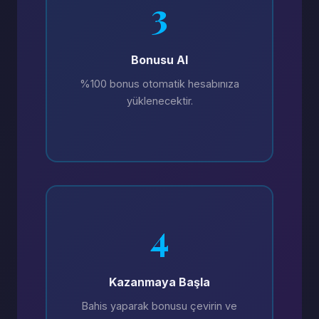
3
Bonusu Al
%100 bonus otomatik hesabınıza
yüklenecektir.
4
Kazanmaya Başla
Bahis yaparak bonusu çevirin ve