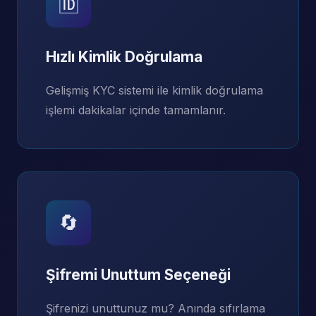
🆔
Hızlı Kimlik Doğrulama
Gelişmiş KYC sistemi ile kimlik doğrulama
işlemi dakikalar içinde tamamlanır.
🔄
Şifremi Unuttum Seçeneği
Şifrenizi unuttunuz mu? Anında sıfırlama