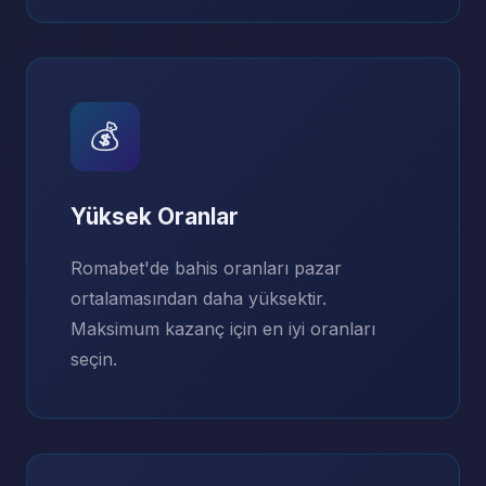
💰
Yüksek Oranlar
Romabet'de bahis oranları pazar
ortalamasından daha yüksektir.
Maksimum kazanç için en iyi oranları
seçin.