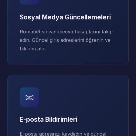
Sosyal Medya Güncellemeleri
Romabet sosyal medya hesaplarını takip
edin. Güncel giriş adreslerini öğrenin ve
bildirim alın.
📧
E-posta Bildirimleri
E-posta adresinizi kaydedin ve güncel