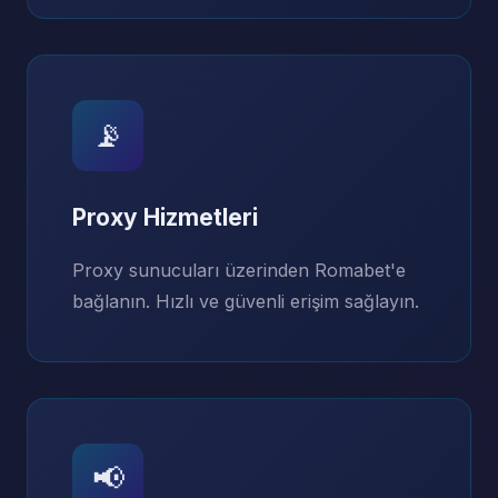
📡
Proxy Hizmetleri
Proxy sunucuları üzerinden Romabet'e
bağlanın. Hızlı ve güvenli erişim sağlayın.
📢