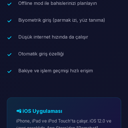
Offline mod ile bahislerinizi planlayın
Biyometrik giriş (parmak izi, yüz tanıma)
Düşük internet hızında da çalışır
Otomatik giriş özelliği
Bakiye ve işlem geçmişi hızlı erişim
📲 iOS Uygulaması
iPhone, iPad ve iPod Touch'ta çalışır. iOS 12.0 ve