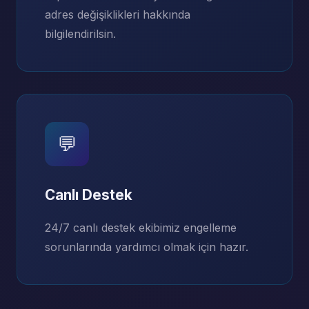
adres değişiklikleri hakkında
bilgilendirilsin.
💬
Canlı Destek
24/7 canlı destek ekibimiz engelleme
sorunlarında yardımcı olmak için hazır.