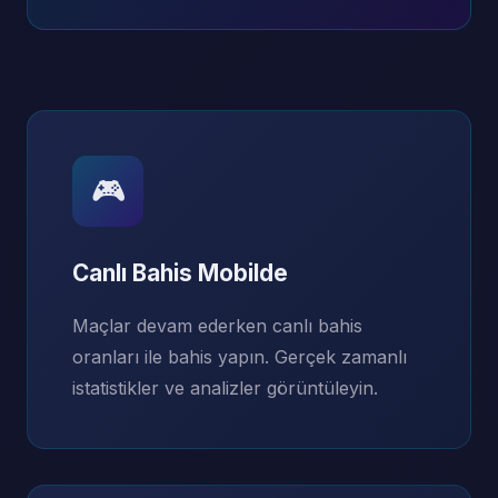
🎮
Canlı Bahis Mobilde
Maçlar devam ederken canlı bahis
oranları ile bahis yapın. Gerçek zamanlı
istatistikler ve analizler görüntüleyin.