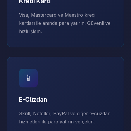
Kredi Kartı
Visa, Mastercard ve Maestro kredi
kartları ile anında para yatırın. Güvenli ve
hızlı işlem.
📱
E-Cüzdan
Skrill, Neteller, PayPal ve diğer e-cüzdan
hizmetleri ile para yatırın ve çekin.