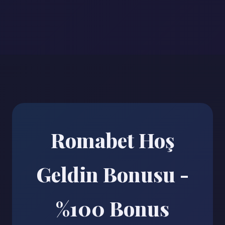
Romabet Hoş
Geldin Bonusu -
%100 Bonus