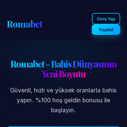
Giriş Yap
Romabet
Kaydol
Romabet - Bahis Dünyasının
Yeni Boyutu
Güvenli, hızlı ve yüksek oranlarla bahis
yapın. %100 hoş geldin bonusu ile
başlayın.