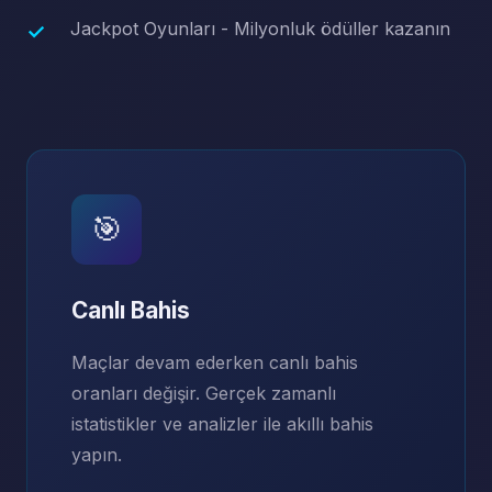
Jackpot Oyunları - Milyonluk ödüller kazanın
🎯
Canlı Bahis
Maçlar devam ederken canlı bahis
oranları değişir. Gerçek zamanlı
istatistikler ve analizler ile akıllı bahis
yapın.