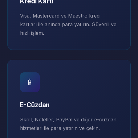
Kredi Kartı
Visa, Mastercard ve Maestro kredi
kartları ile anında para yatırın. Güvenli ve
hızlı işlem.
📱
E-Cüzdan
Skrill, Neteller, PayPal ve diğer e-cüzdan
hizmetleri ile para yatırın ve çekin.