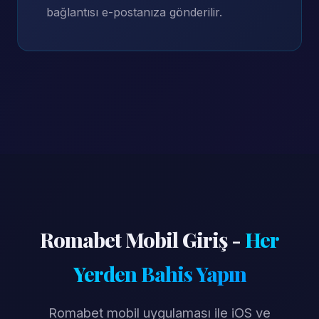
bağlantısı e-postanıza gönderilir.
Romabet Mobil Giriş -
Her
Yerden Bahis Yapın
Romabet mobil uygulaması ile iOS ve