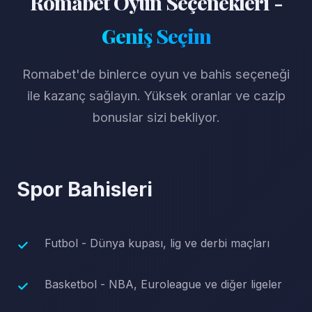
Romabet Oyun Seçenekleri -
Geniş Seçim
Romabet'de binlerce oyun ve bahis seçeneği
ile kazanç sağlayın. Yüksek oranlar ve cazip
bonuslar sizi bekliyor.
Spor Bahisleri
Futbol - Dünya kupası, lig ve derbi maçları
Basketbol - NBA, Euroleague ve diğer ligeler