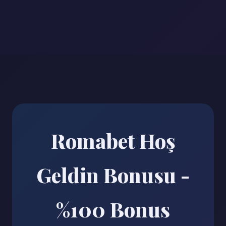
Romabet Hoş
Geldin Bonusu -
%100 Bonus