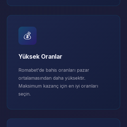
💰
Yüksek Oranlar
Romabet'de bahis oranları pazar
ortalamasından daha yüksektir.
Maksimum kazanç için en iyi oranları
seçin.