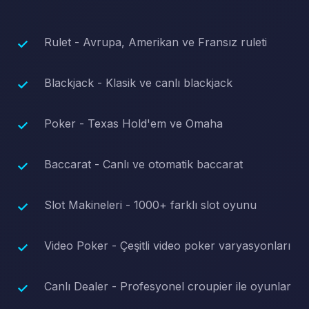
Rulet - Avrupa, Amerikan ve Fransız ruleti
Blackjack - Klasik ve canlı blackjack
Poker - Texas Hold'em ve Omaha
Baccarat - Canlı ve otomatik baccarat
Slot Makineleri - 1000+ farklı slot oyunu
Video Poker - Çeşitli video poker varyasyonları
Canlı Dealer - Profesyonel croupier ile oyunlar