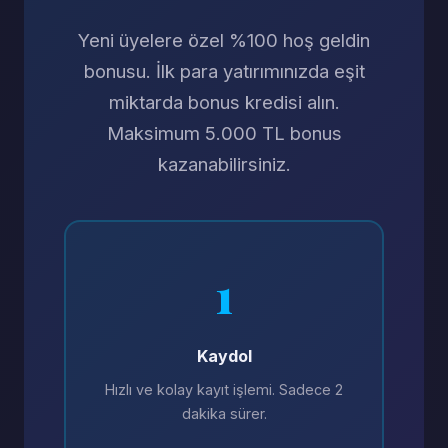
Yeni üyelere özel %100 hoş geldin
bonusu. İlk para yatırımınızda eşit
miktarda bonus kredisi alın.
Maksimum 5.000 TL bonus
kazanabilirsiniz.
1
Kaydol
Hızlı ve kolay kayıt işlemi. Sadece 2
dakika sürer.