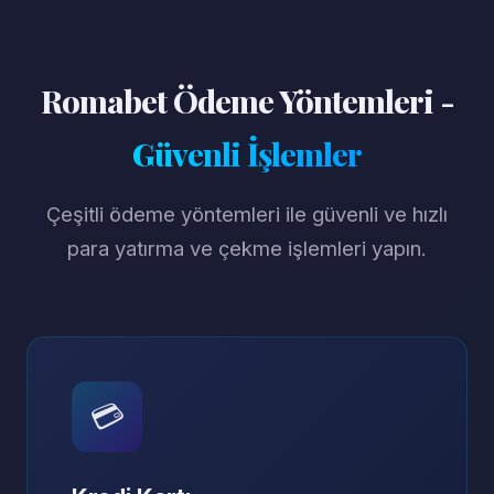
Romabet Ödeme Yöntemleri -
Güvenli İşlemler
Çeşitli ödeme yöntemleri ile güvenli ve hızlı
para yatırma ve çekme işlemleri yapın.
💳