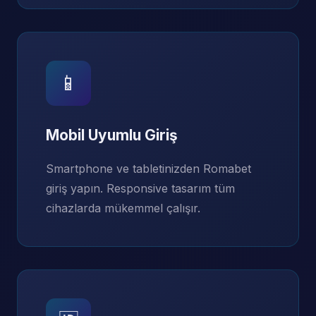
📱
Mobil Uyumlu Giriş
Smartphone ve tabletinizden Romabet
giriş yapın. Responsive tasarım tüm
cihazlarda mükemmel çalışır.