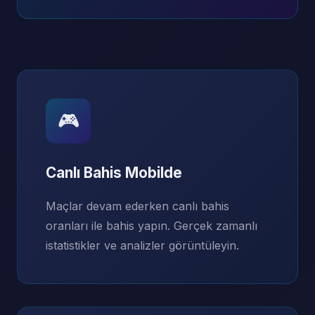
🎮
Canlı Bahis Mobilde
Maçlar devam ederken canlı bahis
oranları ile bahis yapın. Gerçek zamanlı
istatistikler ve analizler görüntüleyin.