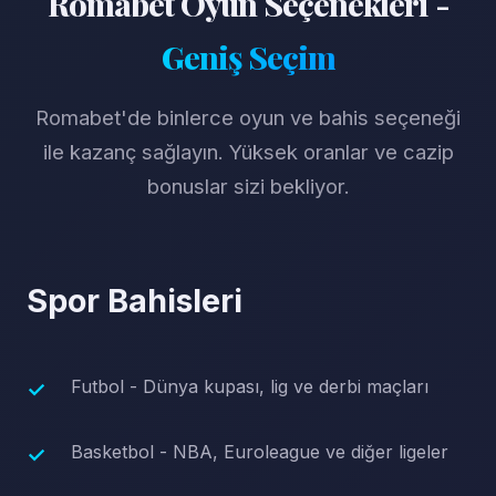
Romabet Oyun Seçenekleri -
Geniş Seçim
Romabet'de binlerce oyun ve bahis seçeneği
ile kazanç sağlayın. Yüksek oranlar ve cazip
bonuslar sizi bekliyor.
Spor Bahisleri
Futbol - Dünya kupası, lig ve derbi maçları
Basketbol - NBA, Euroleague ve diğer ligeler