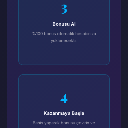
3
Bonusu Al
%100 bonus otomatik hesabınıza
yüklenecektir.
4
Kazanmaya Başla
Bahis yaparak bonusu çevirin ve