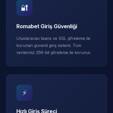
🔐
Romabet Giriş Güvenliği
Uluslararası lisans ve SSL şifreleme ile
korunan güvenli giriş sistemi. Tüm
verileriniz 256-bit şifreleme ile korunur.
⚡
Hızlı Giriş Süreci