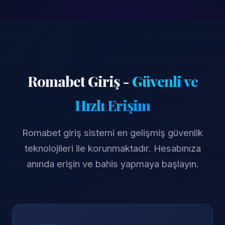
Romabet Giriş -
Güvenli ve
Hızlı Erişim
Romabet giriş sistemi en gelişmiş güvenlik
teknolojileri ile korunmaktadır. Hesabınıza
anında erişin ve bahis yapmaya başlayın.