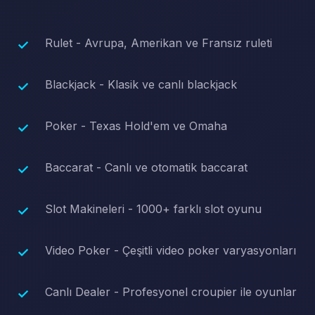
Rulet - Avrupa, Amerikan ve Fransız ruleti
Blackjack - Klasik ve canlı blackjack
Poker - Texas Hold'em ve Omaha
Baccarat - Canlı ve otomatik baccarat
Slot Makineleri - 1000+ farklı slot oyunu
Video Poker - Çeşitli video poker varyasyonları
Canlı Dealer - Profesyonel croupier ile oyunlar