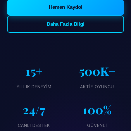
Hemen Kaydol
Daha Fazla Bilgi
15+
500K+
YILLIK DENEYIM
AKTIF OYUNCU
24/7
100%
CANLI DESTEK
GÜVENLI