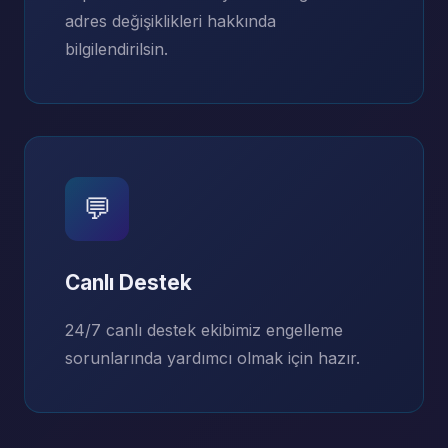
adres değişiklikleri hakkında
bilgilendirilsin.
💬
Canlı Destek
24/7 canlı destek ekibimiz engelleme
sorunlarında yardımcı olmak için hazır.