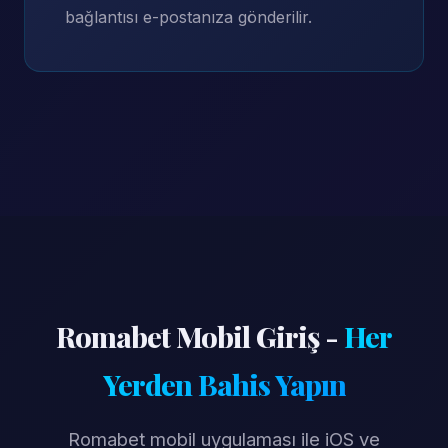
bağlantısı e-postanıza gönderilir.
Romabet Mobil Giriş -
Her
Yerden Bahis Yapın
Romabet mobil uygulaması ile iOS ve