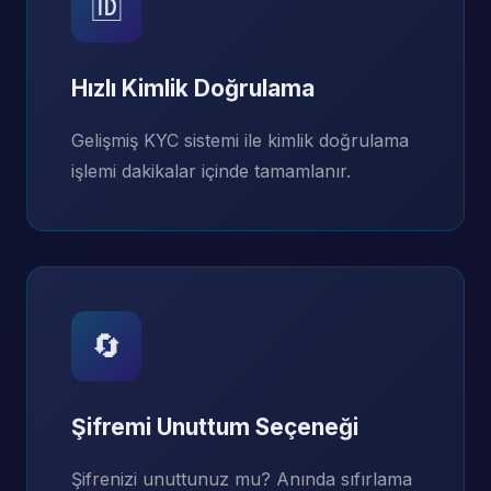
🆔
Hızlı Kimlik Doğrulama
Gelişmiş KYC sistemi ile kimlik doğrulama
işlemi dakikalar içinde tamamlanır.
🔄
Şifremi Unuttum Seçeneği
Şifrenizi unuttunuz mu? Anında sıfırlama