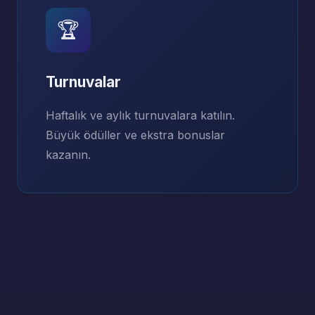
🏆
Turnuvalar
Haftalık ve aylık turnuvalara katılın.
Büyük ödüller ve ekstra bonuslar
kazanın.