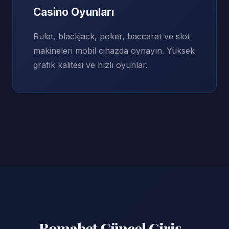
Casino Oyunları
Rulet, blackjack, poker, baccarat ve slot
makineleri mobil cihazda oynayın. Yüksek
grafik kalitesi ve hızlı oyunlar.
Romabet Güncel Giriş -