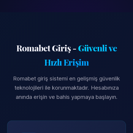
Romabet Giriş -
Güvenli ve
Hızlı Erişim
Romabet giriş sistemi en gelişmiş güvenlik
teknolojileri ile korunmaktadır. Hesabınıza
anında erişin ve bahis yapmaya başlayın.