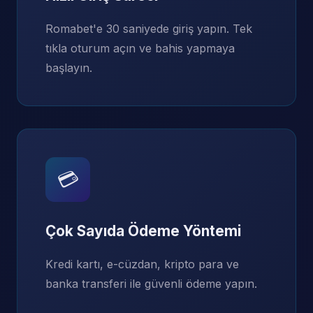
Romabet'e 30 saniyede giriş yapın. Tek
tıkla oturum açın ve bahis yapmaya
başlayın.
💳
Çok Sayıda Ödeme Yöntemi
Kredi kartı, e-cüzdan, kripto para ve
banka transferi ile güvenli ödeme yapın.