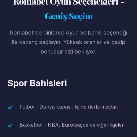
Romabet Oyun Seçenekleri -
Geniş Seçim
Romabet'de binlerce oyun ve bahis seçeneği
ile kazanç sağlayın. Yüksek oranlar ve cazip
bonuslar sizi bekliyor.
Spor Bahisleri
Futbol - Dünya kupası, lig ve derbi maçları
Basketbol - NBA, Euroleague ve diğer ligeler