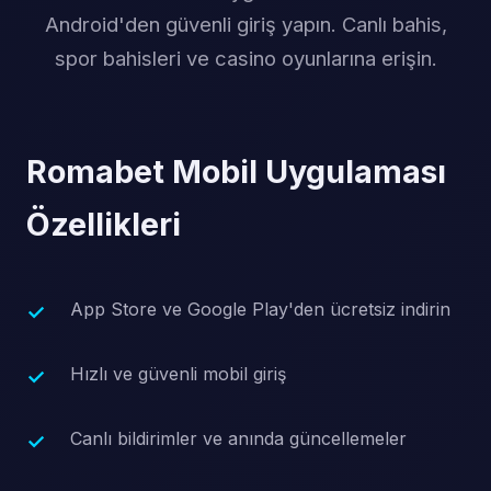
Android'den güvenli giriş yapın. Canlı bahis,
spor bahisleri ve casino oyunlarına erişin.
Romabet Mobil Uygulaması
Özellikleri
App Store ve Google Play'den ücretsiz indirin
Hızlı ve güvenli mobil giriş
Canlı bildirimler ve anında güncellemeler