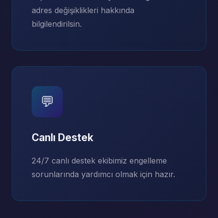
adres değişiklikleri hakkında
bilgilendirilsin.
💬
Canlı Destek
24/7 canlı destek ekibimiz engelleme
sorunlarında yardımcı olmak için hazır.