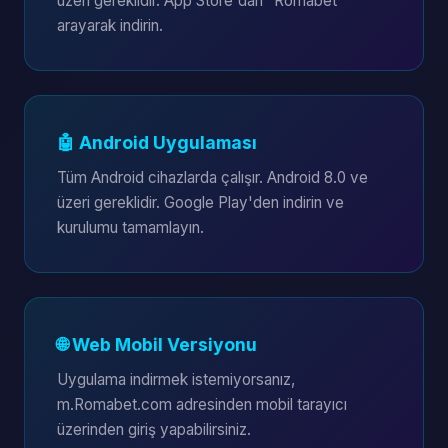
üzeri gereklidir. App Store'dan "Romabet"
arayarak indirin.
🤖 Android Uygulaması
Tüm Android cihazlarda çalışır. Android 8.0 ve
üzeri gereklidir. Google Play'den indirin ve
kurulumu tamamlayın.
🌐 Web Mobil Versiyonu
Uygulama indirmek istemiyorsanız,
m.Romabet.com adresinden mobil tarayıcı
üzerinden giriş yapabilirsiniz.