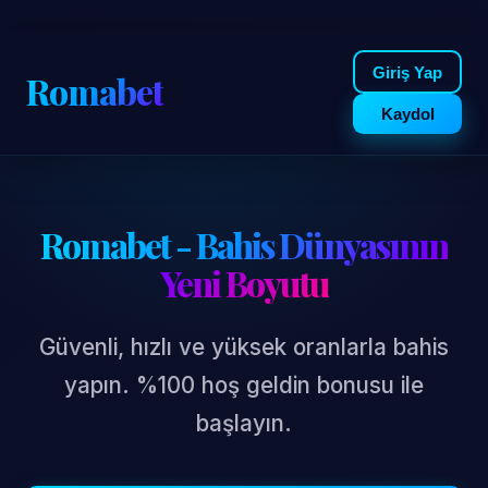
Giriş Yap
Romabet
Kaydol
Romabet - Bahis Dünyasının
Yeni Boyutu
Güvenli, hızlı ve yüksek oranlarla bahis
yapın. %100 hoş geldin bonusu ile
başlayın.