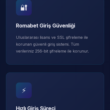
🔐
Romabet Giriş Güvenliği
Uluslararası lisans ve SSL şifreleme ile
korunan güvenli giriş sistemi. Tüm
verileriniz 256-bit şifreleme ile korunur.
⚡
Hızlı Giriş Süreci