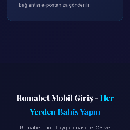
bağlantısı e-postanıza gönderilir.
Romabet Mobil Giriş -
Her
Yerden Bahis Yapın
Romabet mobil uygulaması ile iOS ve