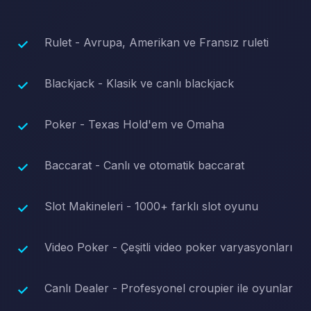
Rulet - Avrupa, Amerikan ve Fransız ruleti
Blackjack - Klasik ve canlı blackjack
Poker - Texas Hold'em ve Omaha
Baccarat - Canlı ve otomatik baccarat
Slot Makineleri - 1000+ farklı slot oyunu
Video Poker - Çeşitli video poker varyasyonları
Canlı Dealer - Profesyonel croupier ile oyunlar