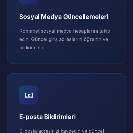
Sosyal Medya Güncellemeleri
Romabet sosyal medya hesaplarını takip
edin. Güncel giriş adreslerini öğrenin ve
bildirim alın.
📧
E-posta Bildirimleri
E-posta adresinizi kaydedin ve güncel