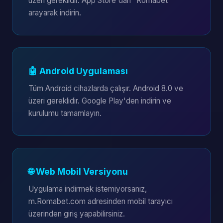
üzeri gereklidir. App Store'dan "Romabet"
arayarak indirin.
🤖 Android Uygulaması
Tüm Android cihazlarda çalışır. Android 8.0 ve
üzeri gereklidir. Google Play'den indirin ve
kurulumu tamamlayın.
🌐 Web Mobil Versiyonu
Uygulama indirmek istemiyorsanız,
m.Romabet.com adresinden mobil tarayıcı
üzerinden giriş yapabilirsiniz.