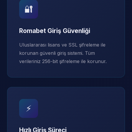
🔐
Romabet Giriş Güvenliği
Uluslararası lisans ve SSL şifreleme ile
korunan güvenli giriş sistemi. Tüm
verileriniz 256-bit şifreleme ile korunur.
⚡
Hızlı Giriş Süreci