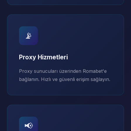
📡
Proxy Hizmetleri
Proxy sunucuları üzerinden Romabet'e
bağlanın. Hızlı ve güvenli erişim sağlayın.
📢