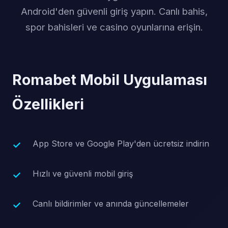
Android'den güvenli giriş yapın. Canlı bahis,
spor bahisleri ve casino oyunlarına erişin.
Romabet Mobil Uygulaması
Özellikleri
App Store ve Google Play'den ücretsiz indirin
Hızlı ve güvenli mobil giriş
Canlı bildirimler ve anında güncellemeler