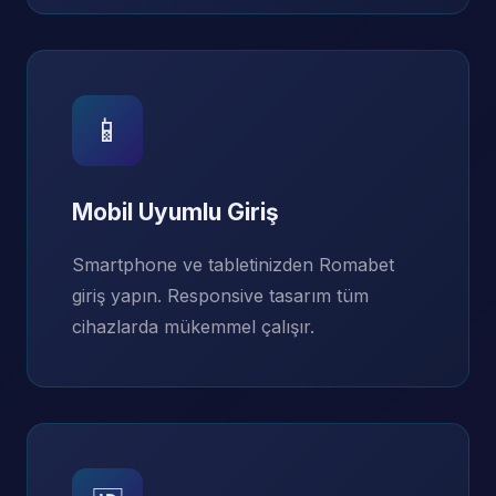
📱
Mobil Uyumlu Giriş
Smartphone ve tabletinizden Romabet
giriş yapın. Responsive tasarım tüm
cihazlarda mükemmel çalışır.