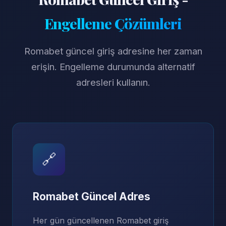
Engelleme Çözümleri
Romabet güncel giriş adresine her zaman
erişin. Engelleme durumunda alternatif
adresleri kullanın.
🔗
Romabet Güncel Adres
Her gün güncellenen Romabet giriş