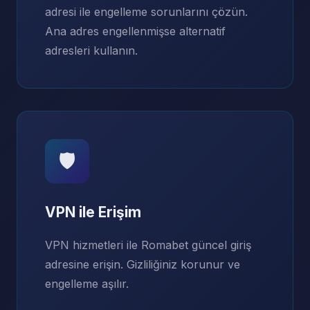
adresi ile engelleme sorunlarını çözün.
Ana adres engellenmişse alternatif
adresleri kullanın.
🛡️
VPN ile Erişim
VPN hizmetleri ile Romabet güncel giriş
adresine erişin. Gizliliğiniz korunur ve
engelleme aşılır.