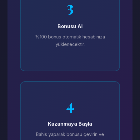
3
Bonusu Al
%100 bonus otomatik hesabınıza
yüklenecektir.
4
Kazanmaya Başla
Bahis yaparak bonusu çevirin ve