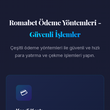
Romabet Ödeme Yöntemleri -
Güvenli İşlemler
Çeşitli ödeme yöntemleri ile güvenli ve hızlı
para yatırma ve çekme işlemleri yapın.
💳