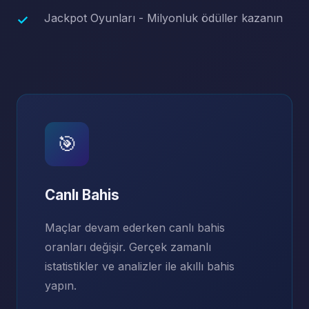
Jackpot Oyunları - Milyonluk ödüller kazanın
🎯
Canlı Bahis
Maçlar devam ederken canlı bahis
oranları değişir. Gerçek zamanlı
istatistikler ve analizler ile akıllı bahis
yapın.