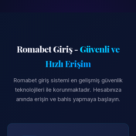
Romabet Giriş -
Güvenli ve
Hızlı Erişim
Romabet giriş sistemi en gelişmiş güvenlik
teknolojileri ile korunmaktadır. Hesabınıza
anında erişin ve bahis yapmaya başlayın.