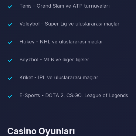
Tenis - Grand Slam ve ATP turnuvaları
Voleybol - Süper Lig ve uluslararası maçlar
Hokey - NHL ve uluslararası maçlar
Beyzbol - MLB ve diğer ligeler
Kriket - IPL ve uluslararası maçlar
E-Sports - DOTA 2, CS:GO, League of Legends
Casino Oyunları