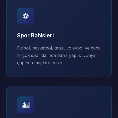
⚽
Spor Bahisleri
Futbol, basketbol, tenis, voleybol ve daha
birçok spor dalında bahis yapın. Dünya
çapında maçlara erişin.
🎰