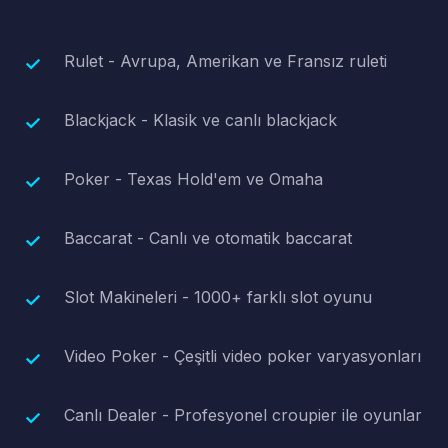
Rulet - Avrupa, Amerikan ve Fransız ruleti
Blackjack - Klasik ve canlı blackjack
Poker - Texas Hold'em ve Omaha
Baccarat - Canlı ve otomatik baccarat
Slot Makineleri - 1000+ farklı slot oyunu
Video Poker - Çeşitli video poker varyasyonları
Canlı Dealer - Profesyonel croupier ile oyunlar