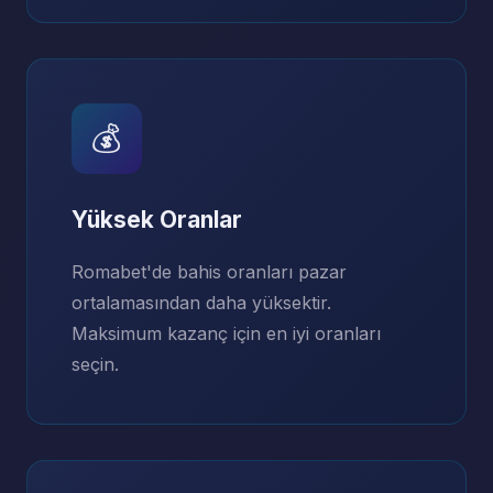
💰
Yüksek Oranlar
Romabet'de bahis oranları pazar
ortalamasından daha yüksektir.
Maksimum kazanç için en iyi oranları
seçin.