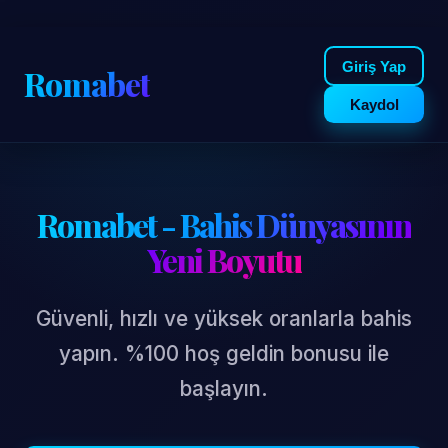
Giriş Yap
Romabet
Kaydol
Romabet - Bahis Dünyasının
Yeni Boyutu
Güvenli, hızlı ve yüksek oranlarla bahis
yapın. %100 hoş geldin bonusu ile
başlayın.