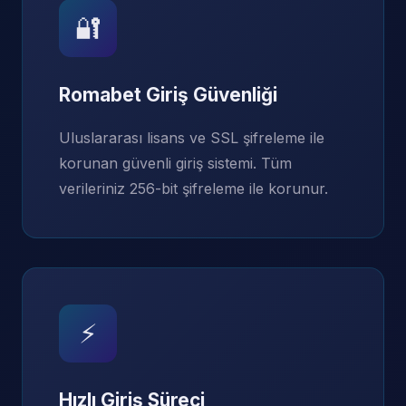
🔐
Romabet Giriş Güvenliği
Uluslararası lisans ve SSL şifreleme ile
korunan güvenli giriş sistemi. Tüm
verileriniz 256-bit şifreleme ile korunur.
⚡
Hızlı Giriş Süreci