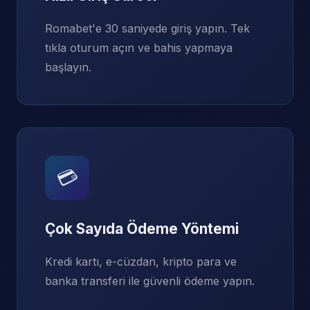
Romabet'e 30 saniyede giriş yapın. Tek
tıkla oturum açın ve bahis yapmaya
başlayın.
💳
Çok Sayıda Ödeme Yöntemi
Kredi kartı, e-cüzdan, kripto para ve
banka transferi ile güvenli ödeme yapın.