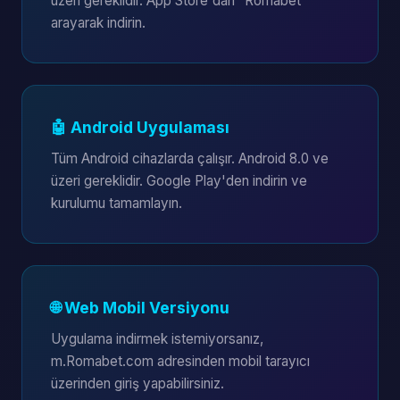
üzeri gereklidir. App Store'dan "Romabet"
arayarak indirin.
🤖 Android Uygulaması
Tüm Android cihazlarda çalışır. Android 8.0 ve
üzeri gereklidir. Google Play'den indirin ve
kurulumu tamamlayın.
🌐 Web Mobil Versiyonu
Uygulama indirmek istemiyorsanız,
m.Romabet.com adresinden mobil tarayıcı
üzerinden giriş yapabilirsiniz.