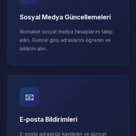
Sosyal Medya Güncellemeleri
Romabet sosyal medya hesaplarını takip
edin. Güncel giriş adreslerini öğrenin ve
bildirim alın.
📧
E-posta Bildirimleri
E-posta adresinizi kaydedin ve güncel