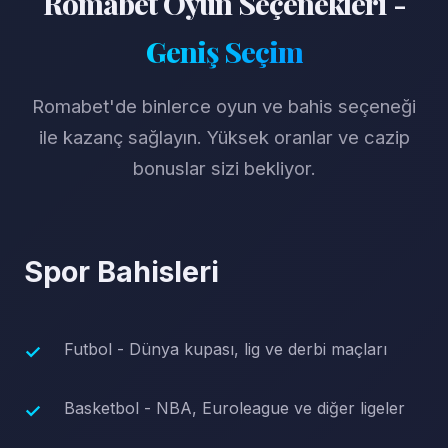
Romabet Oyun Seçenekleri -
Geniş Seçim
Romabet'de binlerce oyun ve bahis seçeneği
ile kazanç sağlayın. Yüksek oranlar ve cazip
bonuslar sizi bekliyor.
Spor Bahisleri
Futbol - Dünya kupası, lig ve derbi maçları
Basketbol - NBA, Euroleague ve diğer ligeler