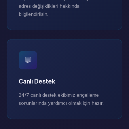
adres değişiklikleri hakkında
bilgilendirilsin.
💬
Canlı Destek
24/7 canlı destek ekibimiz engelleme
sorunlarında yardımcı olmak için hazır.