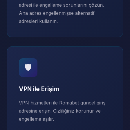
adresi ile engelleme sorunlarını çözün.
Ana adres engellenmişse alternatif
adresleri kullanın.
🛡️
VPN ile Erişim
VPN hizmetleri ile Romabet güncel giriş
adresine erişin. Gizliliğiniz korunur ve
engelleme aşılır.