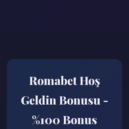
Romabet Hoş
Geldin Bonusu -
%100 Bonus