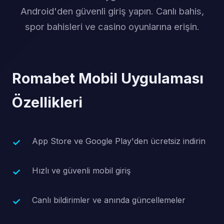
Android'den güvenli giriş yapın. Canlı bahis,
spor bahisleri ve casino oyunlarına erişin.
Romabet Mobil Uygulaması
Özellikleri
App Store ve Google Play'den ücretsiz indirin
Hızlı ve güvenli mobil giriş
Canlı bildirimler ve anında güncellemeler