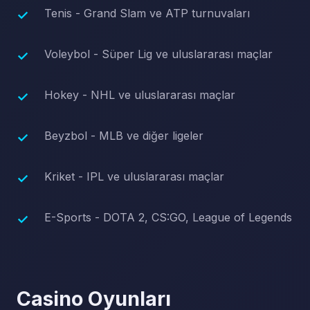
Tenis - Grand Slam ve ATP turnuvaları
Voleybol - Süper Lig ve uluslararası maçlar
Hokey - NHL ve uluslararası maçlar
Beyzbol - MLB ve diğer ligeler
Kriket - IPL ve uluslararası maçlar
E-Sports - DOTA 2, CS:GO, League of Legends
Casino Oyunları