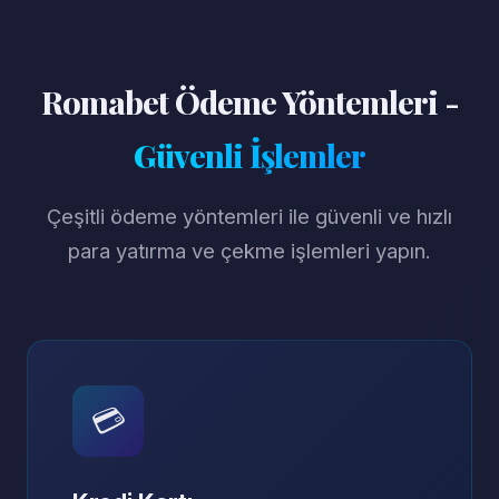
Romabet Ödeme Yöntemleri -
Güvenli İşlemler
Çeşitli ödeme yöntemleri ile güvenli ve hızlı
para yatırma ve çekme işlemleri yapın.
💳