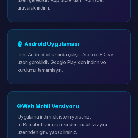
üzeri gereklidir. App Store'dan "Romabet"
arayarak indirin.
🤖 Android Uygulaması
Tüm Android cihazlarda çalışır. Android 8.0 ve
üzeri gereklidir. Google Play'den indirin ve
kurulumu tamamlayın.
🌐 Web Mobil Versiyonu
Uygulama indirmek istemiyorsanız,
m.Romabet.com adresinden mobil tarayıcı
üzerinden giriş yapabilirsiniz.