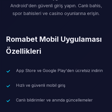
Android'den güvenli giriş yapın. Canlı bahis,
spor bahisleri ve casino oyunlarına erişin.
Romabet Mobil Uygulaması
Özellikleri
App Store ve Google Play'den ücretsiz indirin
Hızlı ve güvenli mobil giriş
Canlı bildirimler ve anında güncellemeler