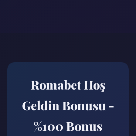
Romabet Hoş
Geldin Bonusu -
%100 Bonus