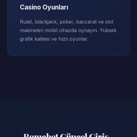
Casino Oyunları
Rulet, blackjack, poker, baccarat ve slot
makineleri mobil cihazda oynayın. Yüksek
grafik kalitesi ve hızlı oyunlar.
Romabet Güncel Giriş -