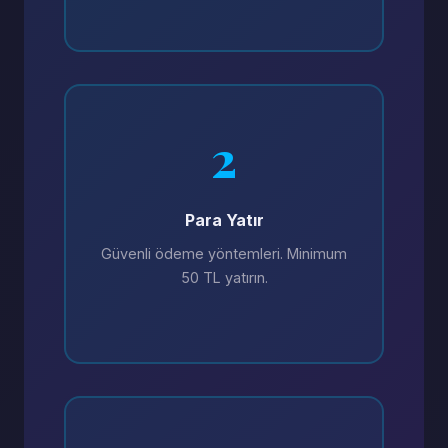
2
Para Yatır
Güvenli ödeme yöntemleri. Minimum
50 TL yatırın.