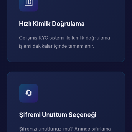
🆔
Hızlı Kimlik Doğrulama
Gelişmiş KYC sistemi ile kimlik doğrulama
işlemi dakikalar içinde tamamlanır.
🔄
Şifremi Unuttum Seçeneği
Şifrenizi unuttunuz mu? Anında sıfırlama