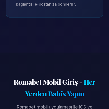
bağlantısı e-postanıza gönderilir.
Romabet Mobil Giriş -
Her
Yerden Bahis Yapın
Romabet mobil uygulaması ile iOS ve