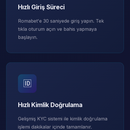
Hızlı Giriş Süreci
Romabet'e 30 saniyede giriş yapın. Tek
tıkla oturum açın ve bahis yapmaya
başlayın.
🆔
Hızlı Kimlik Doğrulama
Gelişmiş KYC sistemi ile kimlik doğrulama
işlemi dakikalar içinde tamamlanır.