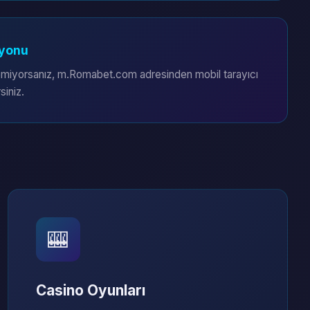
iyonu
emiyorsanız, m.Romabet.com adresinden mobil tarayıcı
siniz.
🎰
Casino Oyunları