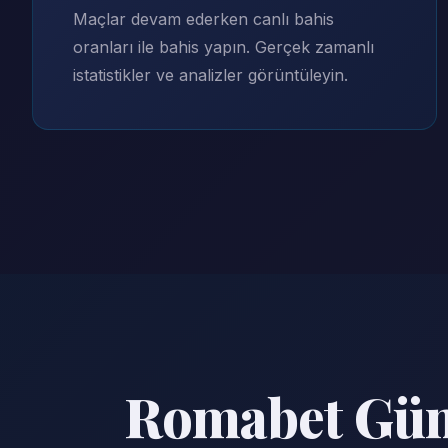
Maçlar devam ederken canlı bahis
oranları ile bahis yapın. Gerçek zamanlı
istatistikler ve analizler görüntüleyin.
Romabet Günc