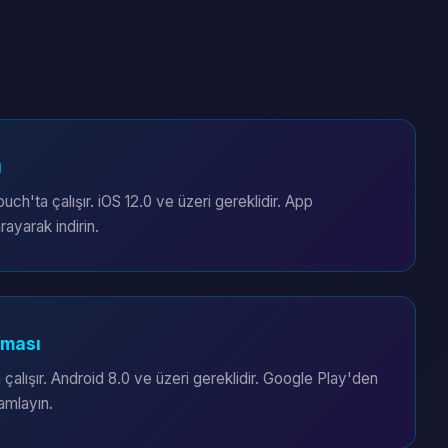
.
ı
ch'ta çalışır. iOS 12.0 ve üzeri gereklidir. App
ayarak indirin.
aması
çalışır. Android 8.0 ve üzeri gereklidir. Google Play'den
amlayın.