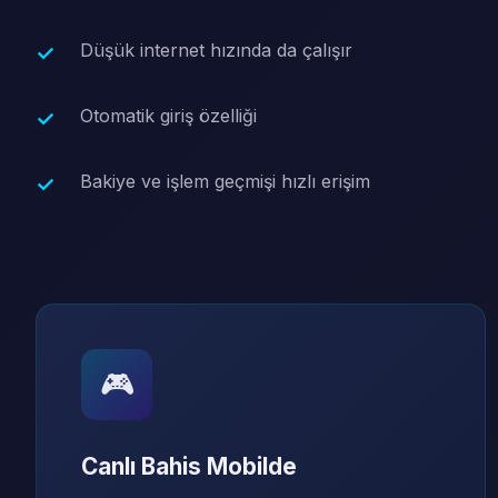
Düşük internet hızında da çalışır
Otomatik giriş özelliği
Bakiye ve işlem geçmişi hızlı erişim
🎮
Canlı Bahis Mobilde