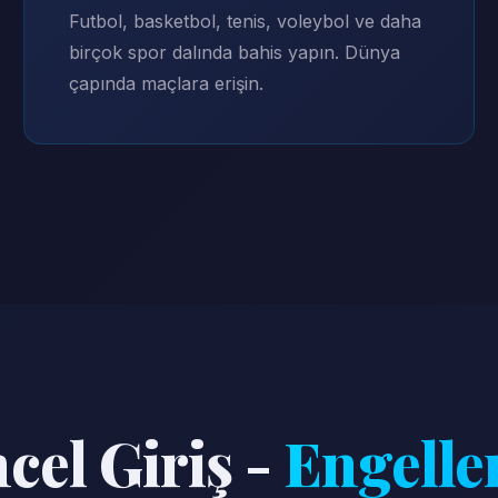
Futbol, basketbol, tenis, voleybol ve daha
birçok spor dalında bahis yapın. Dünya
çapında maçlara erişin.
el Giriş -
Engelle