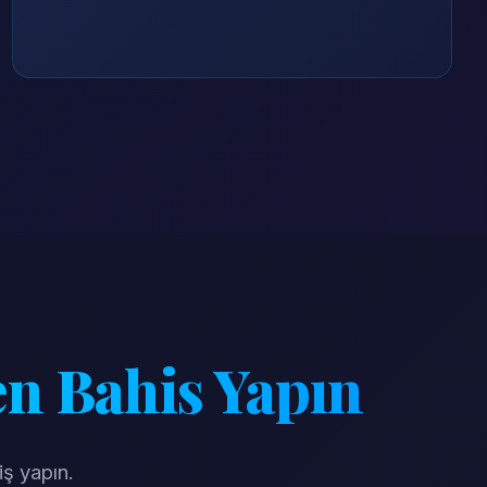
n Bahis Yapın
ş yapın.