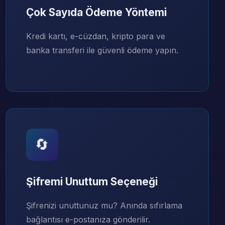
Çok Sayıda Ödeme Yöntemi
Kredi kartı, e-cüzdan, kripto para ve
banka transferi ile güvenli ödeme yapın.
🔄
Şifremi Unuttum Seçeneği
Şifrenizi unuttunuz mu? Anında sıfırlama
bağlantısı e-postanıza gönderilir.