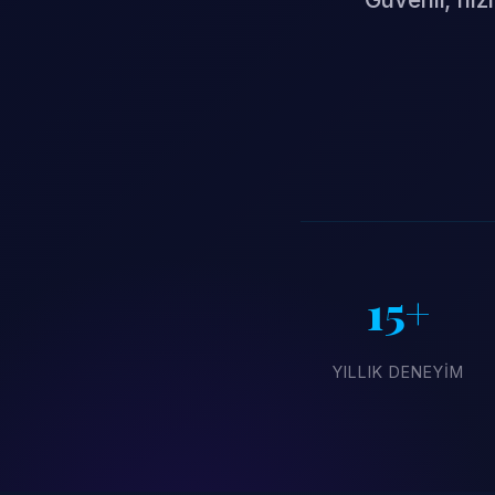
15+
YILLIK DENEYIM