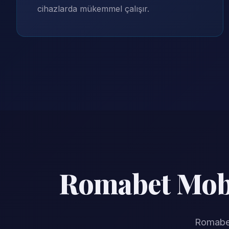
cihazlarda mükemmel çalışır.
Romabet Mobi
Romabet