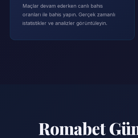
Maçlar devam ederken canlı bahis
oranları ile bahis yapın. Gerçek zamanlı
istatistikler ve analizler görüntüleyin.
Romabet Günc