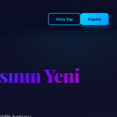
Giriş Yap
Kaydol
ının Yeni
geldin bonusu