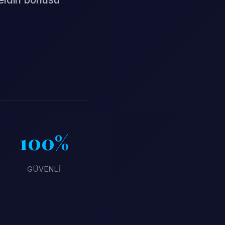
100%
GÜVENLI