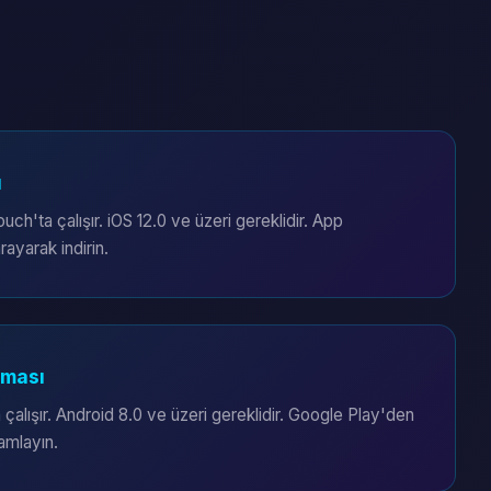
.
ı
ch'ta çalışır. iOS 12.0 ve üzeri gereklidir. App
ayarak indirin.
aması
çalışır. Android 8.0 ve üzeri gereklidir. Google Play'den
amlayın.