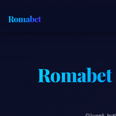
Romabet
Romabet 
Güvenli, hız