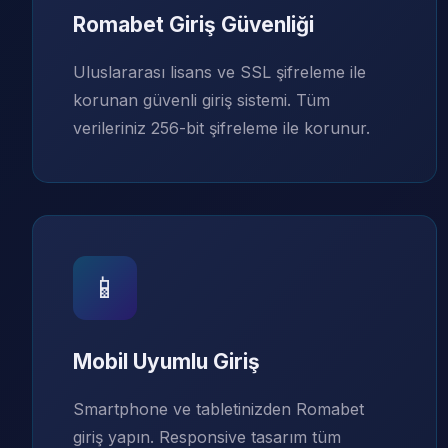
Romabet Giriş Güvenliği
Uluslararası lisans ve SSL şifreleme ile
korunan güvenli giriş sistemi. Tüm
verileriniz 256-bit şifreleme ile korunur.
📱
Mobil Uyumlu Giriş
Smartphone ve tabletinizden Romabet
giriş yapın. Responsive tasarım tüm