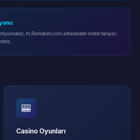
iyonu
emiyorsanız, m.Romabet.com adresinden mobil tarayıcı
siniz.
🎰
Casino Oyunları