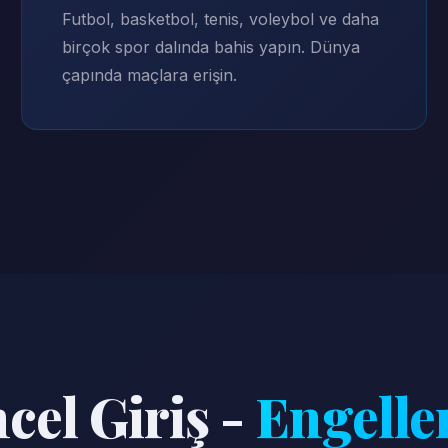
Futbol, basketbol, tenis, voleybol ve daha
birçok spor dalında bahis yapın. Dünya
çapında maçlara erişin.
el Giriş -
Engelle