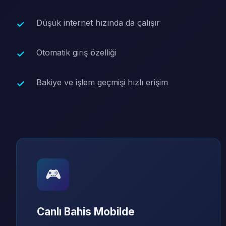
Düşük internet hızında da çalışır
Otomatik giriş özelliği
Bakiye ve işlem geçmişi hızlı erişim
🎮
Canlı Bahis Mobilde