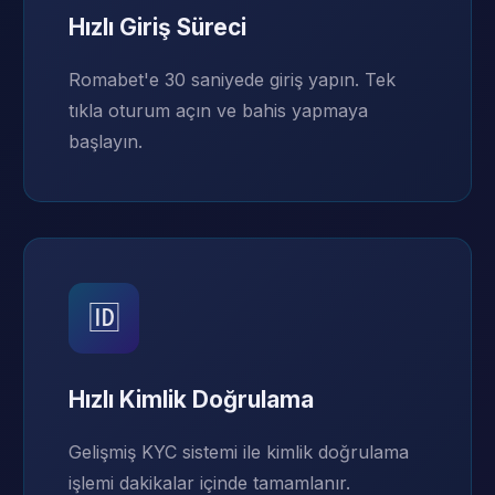
Hızlı Giriş Süreci
Romabet'e 30 saniyede giriş yapın. Tek
tıkla oturum açın ve bahis yapmaya
başlayın.
🆔
Hızlı Kimlik Doğrulama
Gelişmiş KYC sistemi ile kimlik doğrulama
işlemi dakikalar içinde tamamlanır.