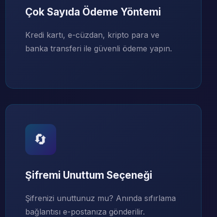
Çok Sayıda Ödeme Yöntemi
Kredi kartı, e-cüzdan, kripto para ve
banka transferi ile güvenli ödeme yapın.
🔄
Şifremi Unuttum Seçeneği
Şifrenizi unuttunuz mu? Anında sıfırlama
bağlantısı e-postanıza gönderilir.