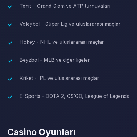
Tenis - Grand Slam ve ATP turnuvaları
Voleybol - Süper Lig ve uluslararası maçlar
Hokey - NHL ve uluslararası maçlar
Beyzbol - MLB ve diğer ligeler
Kriket - IPL ve uluslararası maçlar
E-Sports - DOTA 2, CS:GO, League of Legends
Casino Oyunları