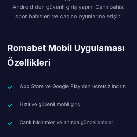
Android'den güvenli giriş yapın. Canlı bahis,
spor bahisleri ve casino oyunlarına erişin.
Romabet Mobil Uygulaması
Özellikleri
App Store ve Google Play'den ücretsiz indirin
Hızlı ve güvenli mobil giriş
Canlı bildirimler ve anında güncellemeler