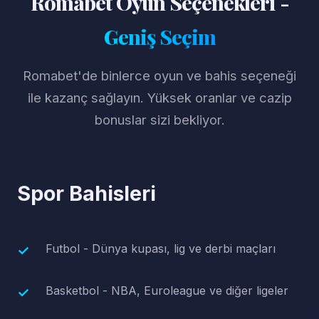
Romabet Oyun Seçenekleri -
Geniş Seçim
Romabet'de binlerce oyun ve bahis seçeneği
ile kazanç sağlayın. Yüksek oranlar ve cazip
bonuslar sizi bekliyor.
Spor Bahisleri
Futbol - Dünya kupası, lig ve derbi maçları
Basketbol - NBA, Euroleague ve diğer ligeler