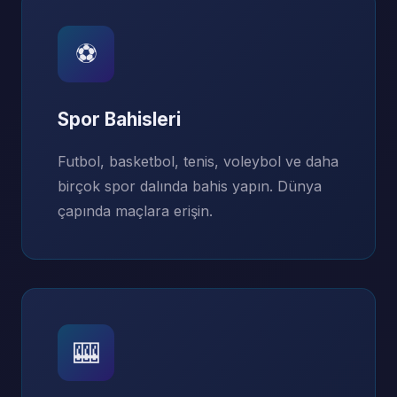
⚽
Spor Bahisleri
Futbol, basketbol, tenis, voleybol ve daha
birçok spor dalında bahis yapın. Dünya
çapında maçlara erişin.
🎰