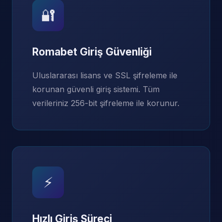
🔐
Romabet Giriş Güvenliği
Uluslararası lisans ve SSL şifreleme ile
korunan güvenli giriş sistemi. Tüm
verileriniz 256-bit şifreleme ile korunur.
⚡
Hızlı Giriş Süreci