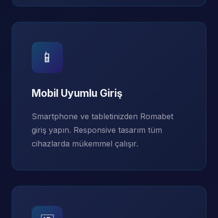
📱
Mobil Uyumlu Giriş
Smartphone ve tabletinizden Romabet
giriş yapın. Responsive tasarım tüm
cihazlarda mükemmel çalışır.