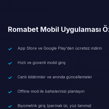
Romabet Mobil Uygulaması Öze
App Store ve Google Play'den ücretsiz indirin
Hızlı ve güvenli mobil giriş
Canlı bildirimler ve anında güncellemeler
Offline mod ile bahislerinizi planlayın
Biyometrik giriş (parmak izi, yüz tanıma)