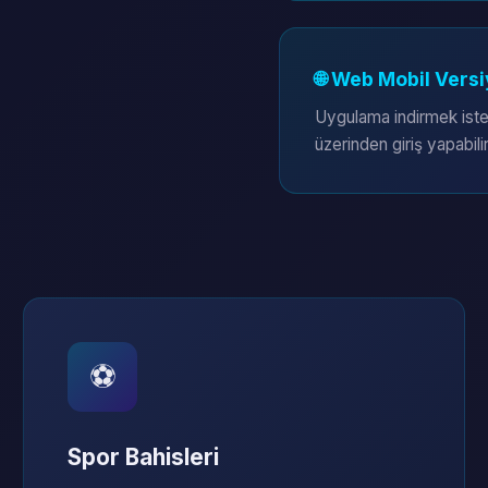
🌐 Web Mobil Vers
Uygulama indirmek ist
üzerinden giriş yapabilir
⚽
Spor Bahisleri