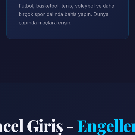
Futbol, basketbol, tenis, voleybol ve daha
birçok spor dalında bahis yapın. Dünya
çapında maçlara erişin.
el Giriş -
Engelle