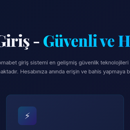
iriş -
Güvenli ve H
mabet giriş sistemi en gelişmiş güvenlik teknolojileri 
ktadır. Hesabınıza anında erişin ve bahis yapmaya b
⚡