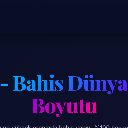
- Bahis Dünyas
Boyutu
lı ve yüksek oranlarla bahis yapın. %100 hoş 