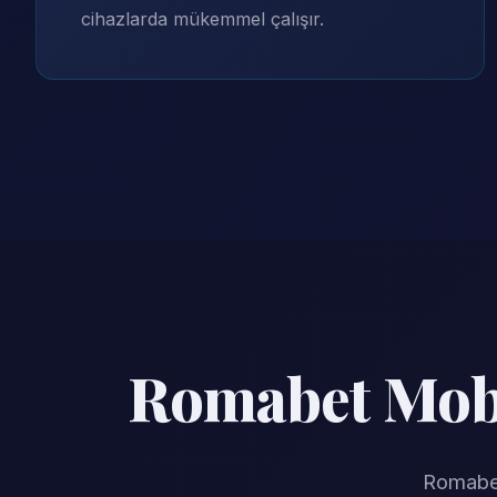
cihazlarda mükemmel çalışır.
Romabet Mobi
Romabet