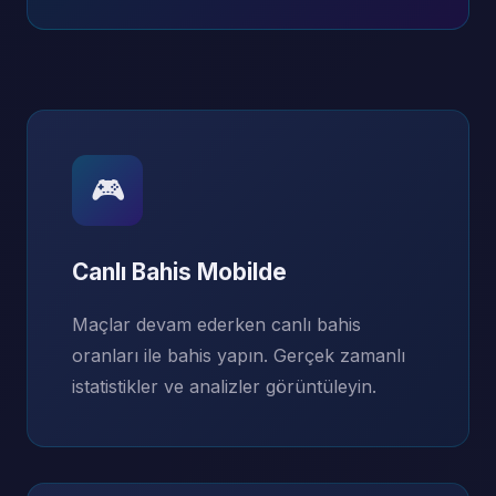
🎮
Canlı Bahis Mobilde
Maçlar devam ederken canlı bahis
oranları ile bahis yapın. Gerçek zamanlı
istatistikler ve analizler görüntüleyin.