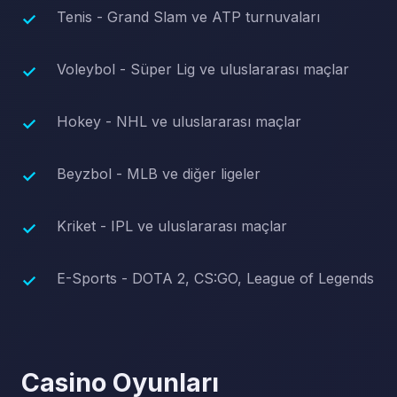
Tenis - Grand Slam ve ATP turnuvaları
Voleybol - Süper Lig ve uluslararası maçlar
Hokey - NHL ve uluslararası maçlar
Beyzbol - MLB ve diğer ligeler
Kriket - IPL ve uluslararası maçlar
E-Sports - DOTA 2, CS:GO, League of Legends
Casino Oyunları