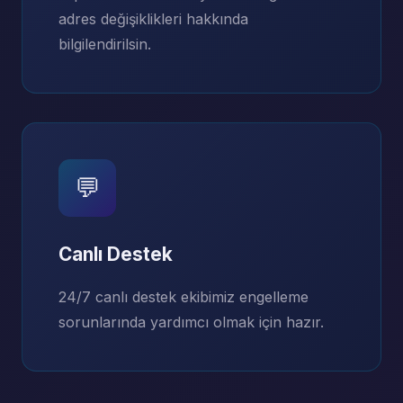
adres değişiklikleri hakkında
bilgilendirilsin.
💬
Canlı Destek
24/7 canlı destek ekibimiz engelleme
sorunlarında yardımcı olmak için hazır.