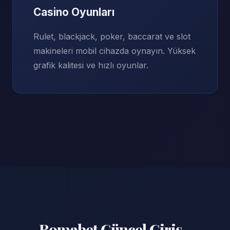
Casino Oyunları
Rulet, blackjack, poker, baccarat ve slot
makineleri mobil cihazda oynayın. Yüksek
grafik kalitesi ve hızlı oyunlar.
Romabet Güncel Giriş -