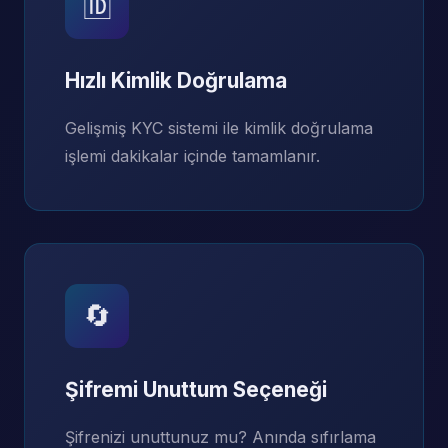
🆔
Hızlı Kimlik Doğrulama
Gelişmiş KYC sistemi ile kimlik doğrulama
işlemi dakikalar içinde tamamlanır.
🔄
Şifremi Unuttum Seçeneği
Şifrenizi unuttunuz mu? Anında sıfırlama