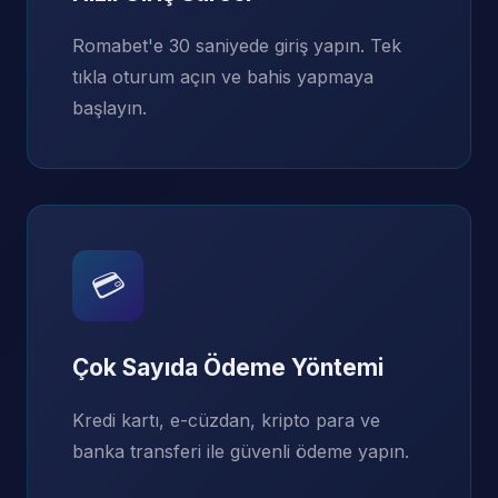
Romabet'e 30 saniyede giriş yapın. Tek
tıkla oturum açın ve bahis yapmaya
başlayın.
💳
Çok Sayıda Ödeme Yöntemi
Kredi kartı, e-cüzdan, kripto para ve
banka transferi ile güvenli ödeme yapın.