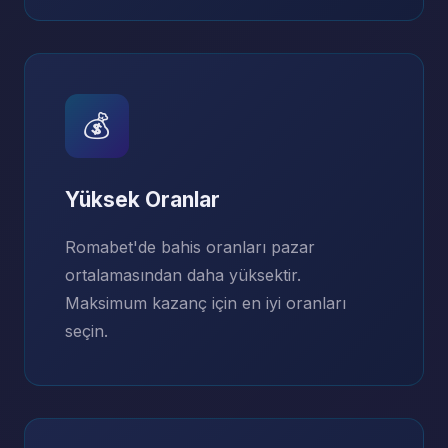
💰
Yüksek Oranlar
Romabet'de bahis oranları pazar
ortalamasından daha yüksektir.
Maksimum kazanç için en iyi oranları
seçin.