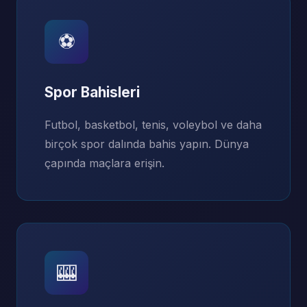
⚽
Spor Bahisleri
Futbol, basketbol, tenis, voleybol ve daha
birçok spor dalında bahis yapın. Dünya
çapında maçlara erişin.
🎰