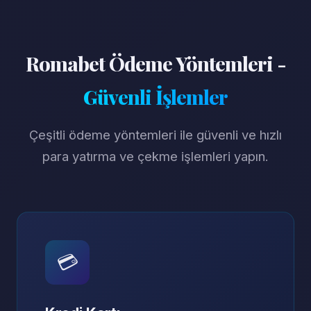
Romabet Ödeme Yöntemleri -
Güvenli İşlemler
Çeşitli ödeme yöntemleri ile güvenli ve hızlı
para yatırma ve çekme işlemleri yapın.
💳