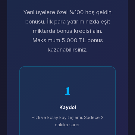
Yeni üyelere özel %100 hoş geldin
bonusu. İlk para yatırımınızda eşit
miktarda bonus kredisi alın.
Maksimum 5.000 TL bonus
kazanabilirsiniz.
1
Kaydol
Hızlı ve kolay kayıt işlemi. Sadece 2
dakika sürer.