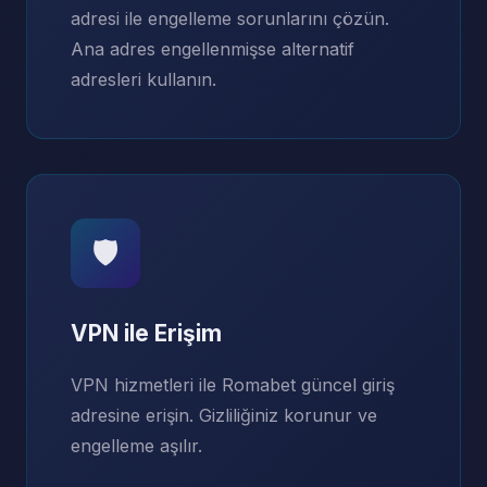
adresi ile engelleme sorunlarını çözün.
Ana adres engellenmişse alternatif
adresleri kullanın.
🛡️
VPN ile Erişim
VPN hizmetleri ile Romabet güncel giriş
adresine erişin. Gizliliğiniz korunur ve
engelleme aşılır.