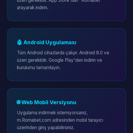
üzeri gereklidir. App Store'dan "Romabet"
arayarak indirin.
🤖 Android Uygulaması
Tüm Android cihazlarda çalışır. Android 8.0 ve
üzeri gereklidir. Google Play'den indirin ve
kurulumu tamamlayın.
🌐 Web Mobil Versiyonu
Uygulama indirmek istemiyorsanız,
m.Romabet.com adresinden mobil tarayıcı
üzerinden giriş yapabilirsiniz.