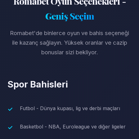
Romabet Oyun Seçenekleri -
Geniş Seçim
Romabet'de binlerce oyun ve bahis seçeneği
ile kazanç sağlayın. Yüksek oranlar ve cazip
bonuslar sizi bekliyor.
Spor Bahisleri
Futbol - Dünya kupası, lig ve derbi maçları
Basketbol - NBA, Euroleague ve diğer ligeler