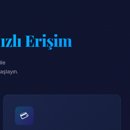
ızlı Erişim
ile
aşlayın.
💳