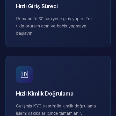
Hızlı Giriş Süreci
Romabet'e 30 saniyede giriş yapın. Tek
tıkla oturum açın ve bahis yapmaya
başlayın.
🆔
Hızlı Kimlik Doğrulama
Gelişmiş KYC sistemi ile kimlik doğrulama
işlemi dakikalar içinde tamamlanır.