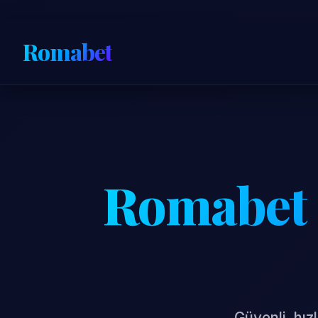
Romabet
Romabet 
Güvenli, hız