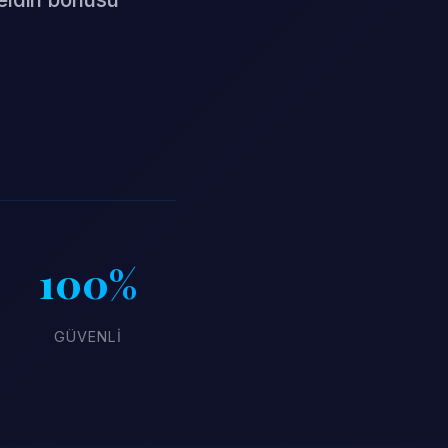
100%
GÜVENLI