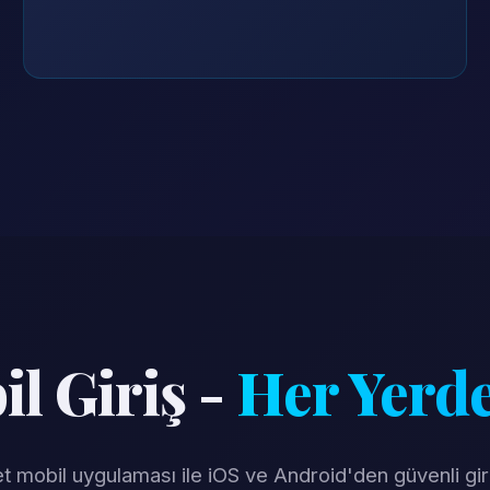
l Giriş -
Her Yerde
 mobil uygulaması ile iOS ve Android'den güvenli giri