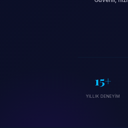
15+
YILLIK DENEYIM