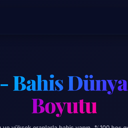
- Bahis Dünyas
Boyutu
lı ve yüksek oranlarla bahis yapın. %100 hoş 