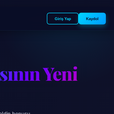
Giriş Yap
Kaydol
ının Yeni
geldin bonusu