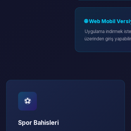
🌐 Web Mobil Vers
Uygulama indirmek ist
üzerinden giriş yapabilir
⚽
Spor Bahisleri