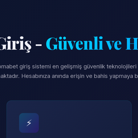
iriş -
Güvenli ve H
mabet giriş sistemi en gelişmiş güvenlik teknolojileri 
ktadır. Hesabınıza anında erişin ve bahis yapmaya b
⚡