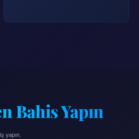
n Bahis Yapın
ş yapın.