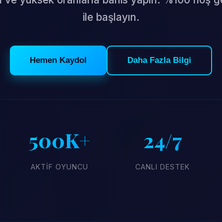
ile başlayın.
Hemen Kaydol
Daha Fazla Bilgi
500K+
24/7
AKTIF OYUNCU
CANLI DESTEK