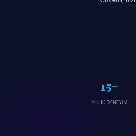
15+
YILLIK DENEYIM