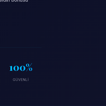
100%
GÜVENLI