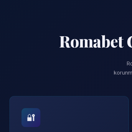
Romabet G
Ro
korunma
🔐