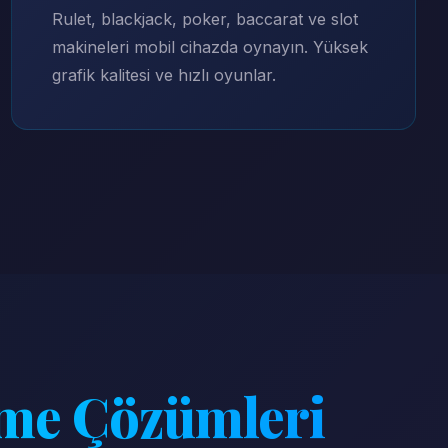
Rulet, blackjack, poker, baccarat ve slot
makineleri mobil cihazda oynayın. Yüksek
grafik kalitesi ve hızlı oyunlar.
me Çözümleri