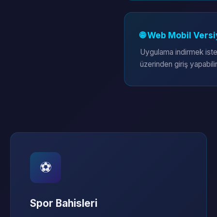
🌐 Web Mobil Vers
Uygulama indirmek ist
üzerinden giriş yapabilir
⚽
Spor Bahisleri