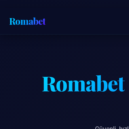
Romabet
Romabet 
Güvenli, hız