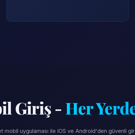
l Giriş -
Her Yerde
 mobil uygulaması ile iOS ve Android'den güvenli giri