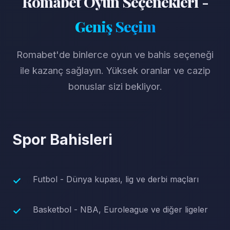
Romabet Oyun Seçenekleri -
Geniş Seçim
Romabet'de binlerce oyun ve bahis seçeneği
ile kazanç sağlayın. Yüksek oranlar ve cazip
bonuslar sizi bekliyor.
Spor Bahisleri
Futbol - Dünya kupası, lig ve derbi maçları
Basketbol - NBA, Euroleague ve diğer ligeler