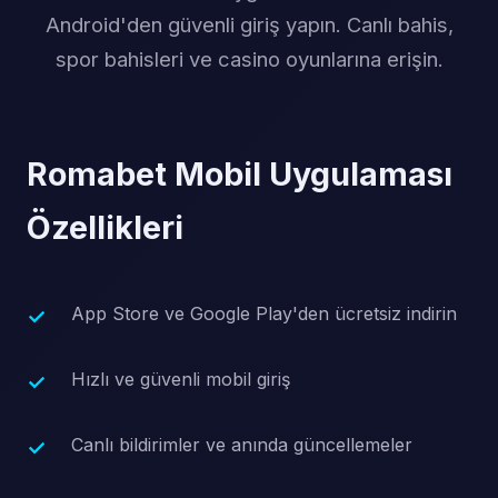
Android'den güvenli giriş yapın. Canlı bahis,
spor bahisleri ve casino oyunlarına erişin.
Romabet Mobil Uygulaması
Özellikleri
App Store ve Google Play'den ücretsiz indirin
Hızlı ve güvenli mobil giriş
Canlı bildirimler ve anında güncellemeler