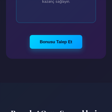
kazanç sağlayın.
Bonusu Talep Et