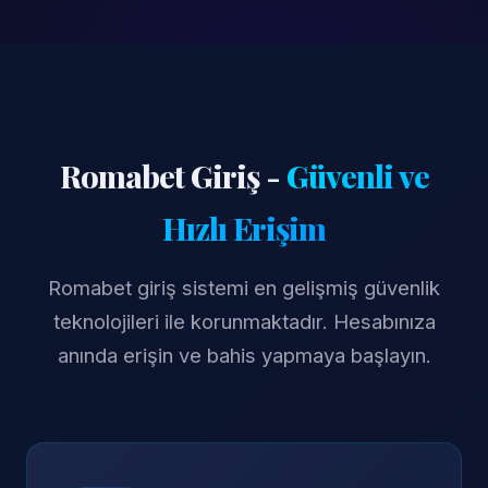
Romabet Giriş -
Güvenli ve
Hızlı Erişim
Romabet giriş sistemi en gelişmiş güvenlik
teknolojileri ile korunmaktadır. Hesabınıza
anında erişin ve bahis yapmaya başlayın.