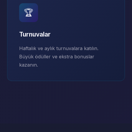
🏆
Turnuvalar
Haftalık ve aylık turnuvalara katılın.
Büyük ödüller ve ekstra bonuslar
kazanın.