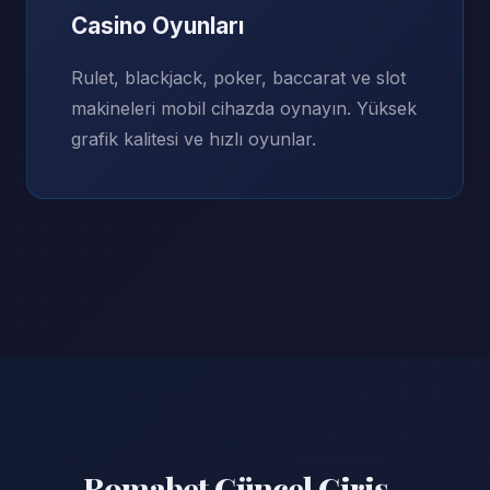
Casino Oyunları
Rulet, blackjack, poker, baccarat ve slot
makineleri mobil cihazda oynayın. Yüksek
grafik kalitesi ve hızlı oyunlar.
Romabet Güncel Giriş -