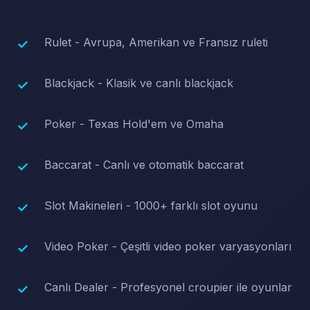
Rulet - Avrupa, Amerikan ve Fransız ruleti
Blackjack - Klasik ve canlı blackjack
Poker - Texas Hold'em ve Omaha
Baccarat - Canlı ve otomatik baccarat
Slot Makineleri - 1000+ farklı slot oyunu
Video Poker - Çeşitli video poker varyasyonları
Canlı Dealer - Profesyonel croupier ile oyunlar