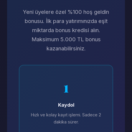
Yeni üyelere özel %100 hoş geldin
bonusu. İlk para yatırımınızda eşit
miktarda bonus kredisi alın.
Maksimum 5.000 TL bonus
kazanabilirsiniz.
1
Kaydol
Hızlı ve kolay kayıt işlemi. Sadece 2
dakika sürer.