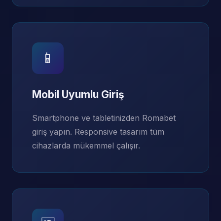
📱
Mobil Uyumlu Giriş
Smartphone ve tabletinizden Romabet
giriş yapın. Responsive tasarım tüm
cihazlarda mükemmel çalışır.