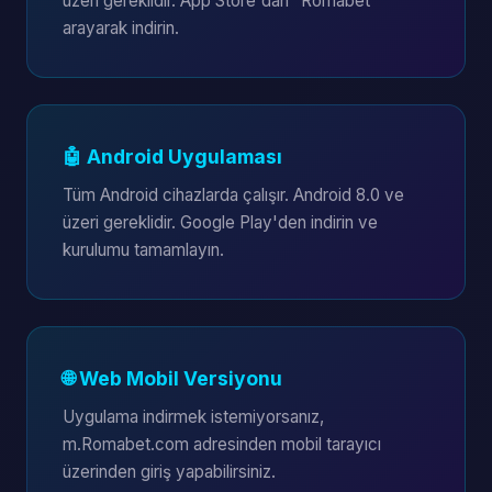
üzeri gereklidir. App Store'dan "Romabet"
arayarak indirin.
🤖 Android Uygulaması
Tüm Android cihazlarda çalışır. Android 8.0 ve
üzeri gereklidir. Google Play'den indirin ve
kurulumu tamamlayın.
🌐 Web Mobil Versiyonu
Uygulama indirmek istemiyorsanız,
m.Romabet.com adresinden mobil tarayıcı
üzerinden giriş yapabilirsiniz.