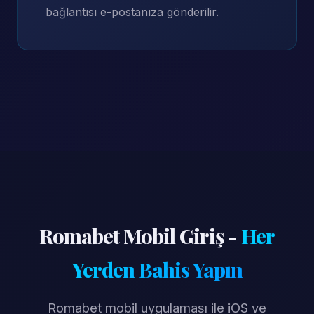
bağlantısı e-postanıza gönderilir.
Romabet Mobil Giriş -
Her
Yerden Bahis Yapın
Romabet mobil uygulaması ile iOS ve