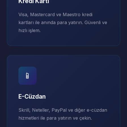
Kredi Kartı
Visa, Mastercard ve Maestro kredi
kartları ile anında para yatırın. Güvenli ve
hızlı işlem.
📱
E-Cüzdan
Skrill, Neteller, PayPal ve diğer e-cüzdan
hizmetleri ile para yatırın ve çekin.