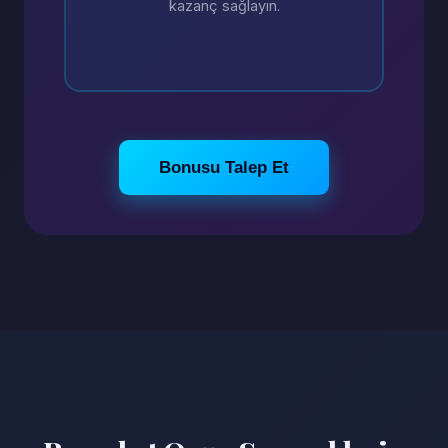
kazanç sağlayın.
Bonusu Talep Et