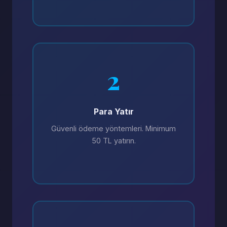
2
Para Yatır
Güvenli ödeme yöntemleri. Minimum
50 TL yatırın.