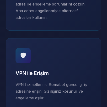
adresi ile engelleme sorunlarını çözün.
Ana adres engellenmişse alternatif
adresleri kullanın.
🛡️
VPN ile Erişim
VPN hizmetleri ile Romabet güncel giriş
adresine erişin. Gizliliğiniz korunur ve
engelleme aşılır.