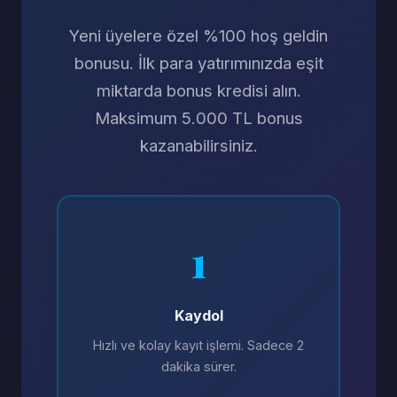
Yeni üyelere özel %100 hoş geldin
bonusu. İlk para yatırımınızda eşit
miktarda bonus kredisi alın.
Maksimum 5.000 TL bonus
kazanabilirsiniz.
1
Kaydol
Hızlı ve kolay kayıt işlemi. Sadece 2
dakika sürer.