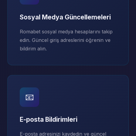
Sosyal Medya Güncellemeleri
Romabet sosyal medya hesaplarını takip
edin. Güncel giriş adreslerini öğrenin ve
bildirim alın.
📧
E-posta Bildirimleri
E-posta adresinizi kaydedin ve güncel