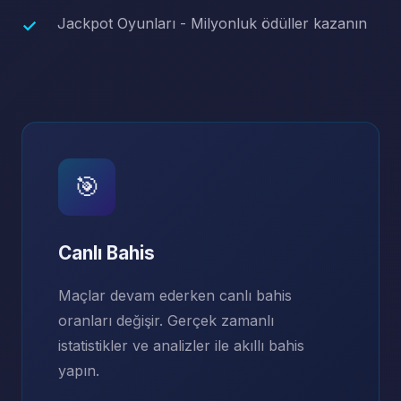
Jackpot Oyunları - Milyonluk ödüller kazanın
🎯
Canlı Bahis
Maçlar devam ederken canlı bahis
oranları değişir. Gerçek zamanlı
istatistikler ve analizler ile akıllı bahis
yapın.