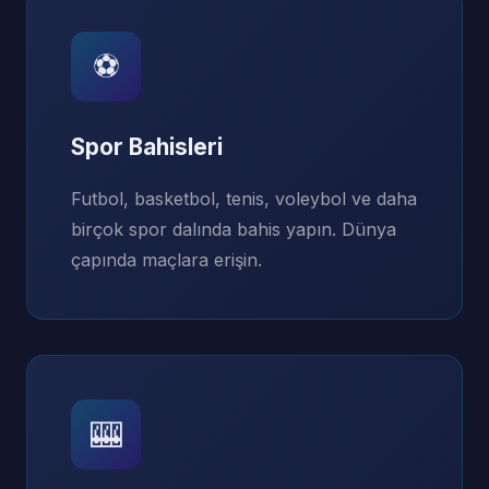
⚽
Spor Bahisleri
Futbol, basketbol, tenis, voleybol ve daha
birçok spor dalında bahis yapın. Dünya
çapında maçlara erişin.
🎰