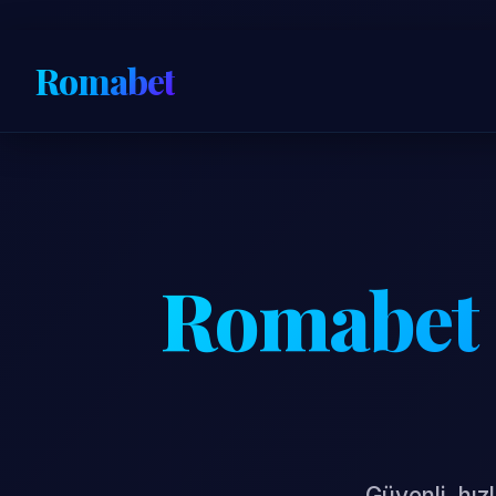
Romabet
Romabet 
Güvenli, hız