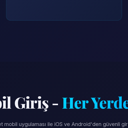
l Giriş -
Her Yerde
 mobil uygulaması ile iOS ve Android'den güvenli giri