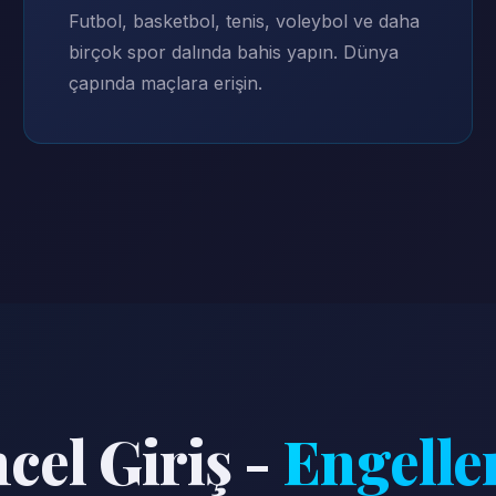
Futbol, basketbol, tenis, voleybol ve daha
birçok spor dalında bahis yapın. Dünya
çapında maçlara erişin.
el Giriş -
Engelle