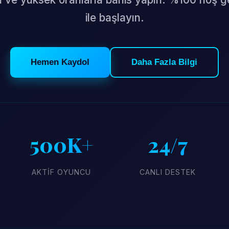
ile başlayın.
Hemen Kaydol
Daha Fazla Bilgi
500K+
24/7
AKTIF OYUNCU
CANLI DESTEK