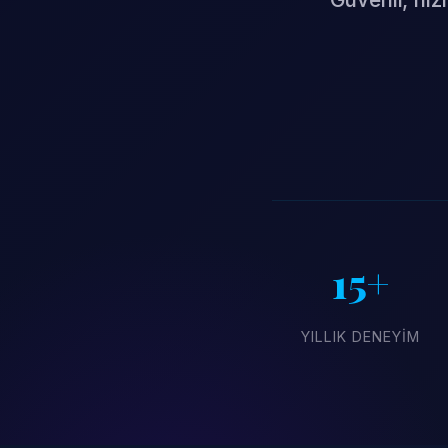
15+
YILLIK DENEYIM