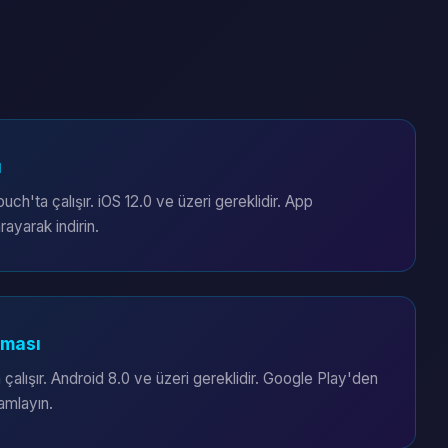
.
ı
ch'ta çalışır. iOS 12.0 ve üzeri gereklidir. App
ayarak indirin.
aması
çalışır. Android 8.0 ve üzeri gereklidir. Google Play'den
amlayın.