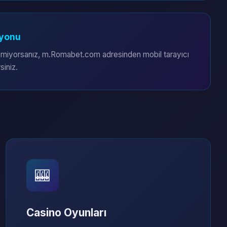
iyonu
emiyorsanız, m.Romabet.com adresinden mobil tarayıcı
siniz.
🎰
Casino Oyunları