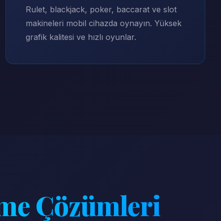
Rulet, blackjack, poker, baccarat ve slot
makineleri mobil cihazda oynayın. Yüksek
grafik kalitesi ve hızlı oyunlar.
me Çözümleri