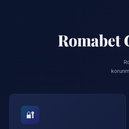
Romabet G
Ro
korunma
🔐