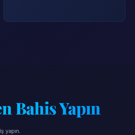
n Bahis Yapın
ş yapın.