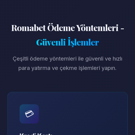
Romabet Ödeme Yöntemleri -
Güvenli İşlemler
Çeşitli ödeme yöntemleri ile güvenli ve hızlı
para yatırma ve çekme işlemleri yapın.
💳