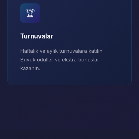
🏆
Turnuvalar
Haftalık ve aylık turnuvalara katılın.
Büyük ödüller ve ekstra bonuslar
kazanın.