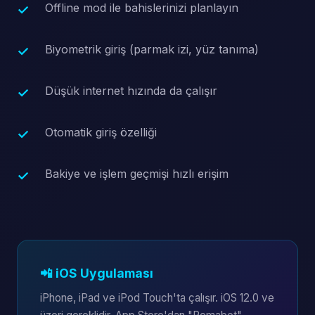
Offline mod ile bahislerinizi planlayın
Biyometrik giriş (parmak izi, yüz tanıma)
Düşük internet hızında da çalışır
Otomatik giriş özelliği
Bakiye ve işlem geçmişi hızlı erişim
📲 iOS Uygulaması
iPhone, iPad ve iPod Touch'ta çalışır. iOS 12.0 ve