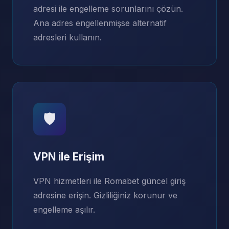
adresi ile engelleme sorunlarını çözün.
Ana adres engellenmişse alternatif
adresleri kullanın.
🛡️
VPN ile Erişim
VPN hizmetleri ile Romabet güncel giriş
adresine erişin. Gizliliğiniz korunur ve
engelleme aşılır.