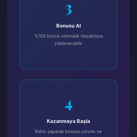
3
Bonusu Al
%100 bonus otomatik hesabınıza
yüklenecektir.
4
Kazanmaya Başla
Bahis yaparak bonusu çevirin ve