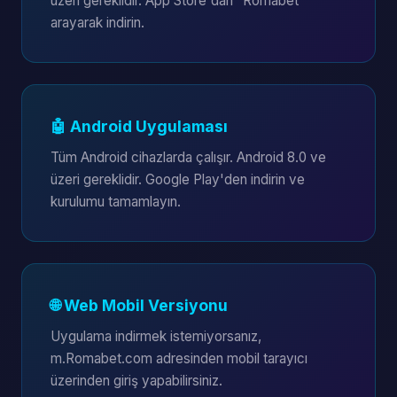
üzeri gereklidir. App Store'dan "Romabet"
arayarak indirin.
🤖 Android Uygulaması
Tüm Android cihazlarda çalışır. Android 8.0 ve
üzeri gereklidir. Google Play'den indirin ve
kurulumu tamamlayın.
🌐 Web Mobil Versiyonu
Uygulama indirmek istemiyorsanız,
m.Romabet.com adresinden mobil tarayıcı
üzerinden giriş yapabilirsiniz.