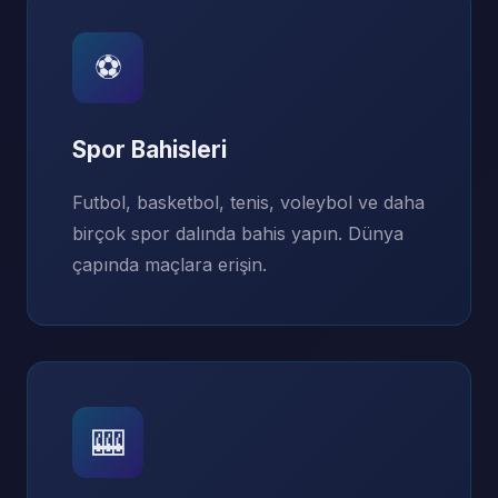
⚽
Spor Bahisleri
Futbol, basketbol, tenis, voleybol ve daha
birçok spor dalında bahis yapın. Dünya
çapında maçlara erişin.
🎰