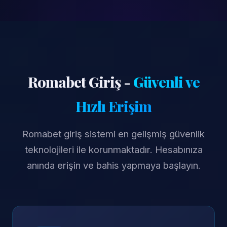
Romabet Giriş -
Güvenli ve
Hızlı Erişim
Romabet giriş sistemi en gelişmiş güvenlik
teknolojileri ile korunmaktadır. Hesabınıza
anında erişin ve bahis yapmaya başlayın.