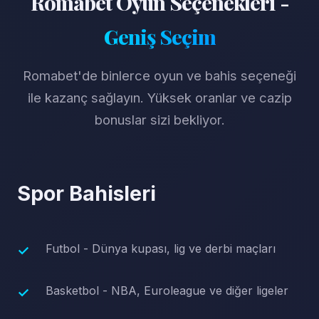
Romabet Oyun Seçenekleri -
Geniş Seçim
Romabet'de binlerce oyun ve bahis seçeneği
ile kazanç sağlayın. Yüksek oranlar ve cazip
bonuslar sizi bekliyor.
Spor Bahisleri
Futbol - Dünya kupası, lig ve derbi maçları
Basketbol - NBA, Euroleague ve diğer ligeler