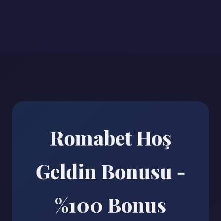
Romabet Hoş
Geldin Bonusu -
%100 Bonus