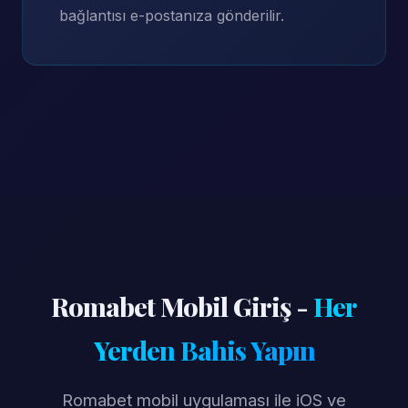
bağlantısı e-postanıza gönderilir.
Romabet Mobil Giriş -
Her
Yerden Bahis Yapın
Romabet mobil uygulaması ile iOS ve