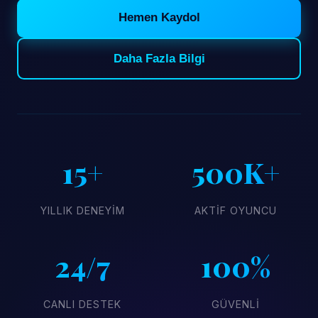
Hemen Kaydol
Daha Fazla Bilgi
15+
500K+
YILLIK DENEYIM
AKTIF OYUNCU
24/7
100%
CANLI DESTEK
GÜVENLI