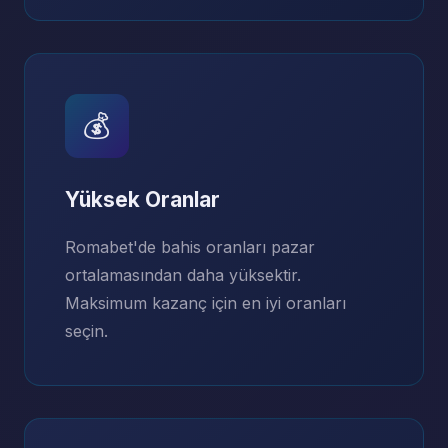
💰
Yüksek Oranlar
Romabet'de bahis oranları pazar
ortalamasından daha yüksektir.
Maksimum kazanç için en iyi oranları
seçin.