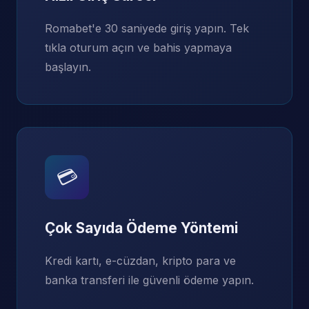
Romabet'e 30 saniyede giriş yapın. Tek
tıkla oturum açın ve bahis yapmaya
başlayın.
💳
Çok Sayıda Ödeme Yöntemi
Kredi kartı, e-cüzdan, kripto para ve
banka transferi ile güvenli ödeme yapın.