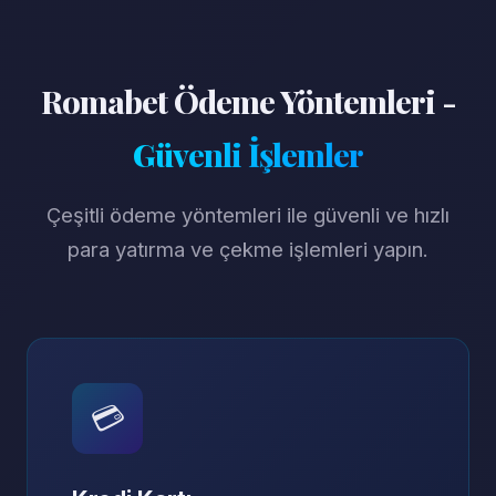
Romabet Ödeme Yöntemleri -
Güvenli İşlemler
Çeşitli ödeme yöntemleri ile güvenli ve hızlı
para yatırma ve çekme işlemleri yapın.
💳