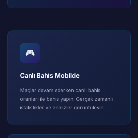
🎮
Canlı Bahis Mobilde
Maçlar devam ederken canlı bahis
oranları ile bahis yapın. Gerçek zamanlı
istatistikler ve analizler görüntüleyin.