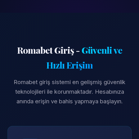
Romabet Giriş -
Güvenli ve
Hızlı Erişim
Romabet giriş sistemi en gelişmiş güvenlik
teknolojileri ile korunmaktadır. Hesabınıza
anında erişin ve bahis yapmaya başlayın.