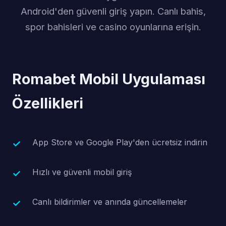
Android'den güvenli giriş yapın. Canlı bahis,
spor bahisleri ve casino oyunlarına erişin.
Romabet Mobil Uygulaması
Özellikleri
App Store ve Google Play'den ücretsiz indirin
Hızlı ve güvenli mobil giriş
Canlı bildirimler ve anında güncellemeler