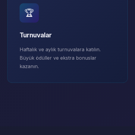
🏆
Turnuvalar
Haftalık ve aylık turnuvalara katılın.
Büyük ödüller ve ekstra bonuslar
kazanın.