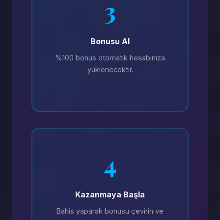
3
Bonusu Al
%100 bonus otomatik hesabınıza
yüklenecektir.
4
Kazanmaya Başla
Bahis yaparak bonusu çevirin ve