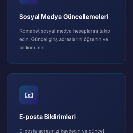
Sosyal Medya Güncellemeleri
Romabet sosyal medya hesaplarını takip
edin. Güncel giriş adreslerini öğrenin ve
bildirim alın.
📧
E-posta Bildirimleri
E-posta adresinizi kaydedin ve güncel