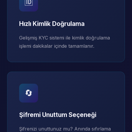
🆔
Hızlı Kimlik Doğrulama
Gelişmiş KYC sistemi ile kimlik doğrulama
işlemi dakikalar içinde tamamlanır.
🔄
Şifremi Unuttum Seçeneği
Şifrenizi unuttunuz mu? Anında sıfırlama