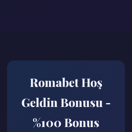
Romabet Hoş
Geldin Bonusu -
%100 Bonus