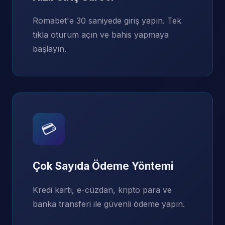
Romabet'e 30 saniyede giriş yapın. Tek
tıkla oturum açın ve bahis yapmaya
başlayın.
💳
Çok Sayıda Ödeme Yöntemi
Kredi kartı, e-cüzdan, kripto para ve
banka transferi ile güvenli ödeme yapın.