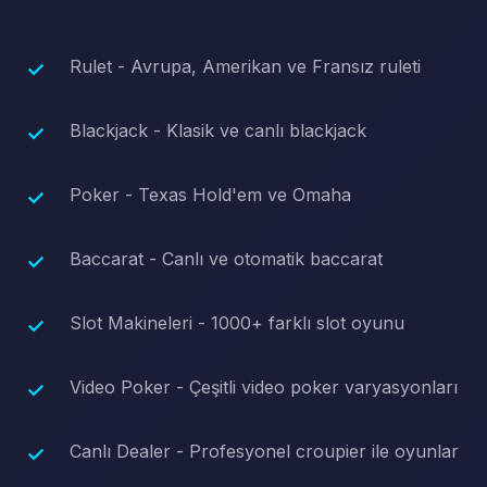
Rulet - Avrupa, Amerikan ve Fransız ruleti
Blackjack - Klasik ve canlı blackjack
Poker - Texas Hold'em ve Omaha
Baccarat - Canlı ve otomatik baccarat
Slot Makineleri - 1000+ farklı slot oyunu
Video Poker - Çeşitli video poker varyasyonları
Canlı Dealer - Profesyonel croupier ile oyunlar