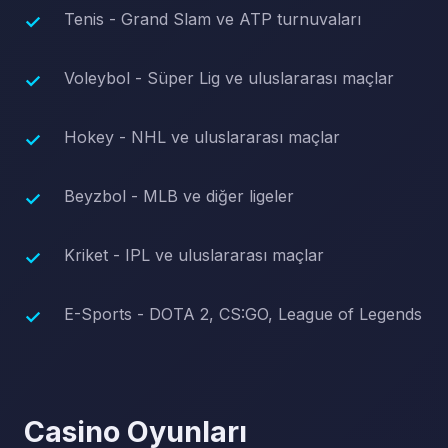
Tenis - Grand Slam ve ATP turnuvaları
Voleybol - Süper Lig ve uluslararası maçlar
Hokey - NHL ve uluslararası maçlar
Beyzbol - MLB ve diğer ligeler
Kriket - IPL ve uluslararası maçlar
E-Sports - DOTA 2, CS:GO, League of Legends
Casino Oyunları