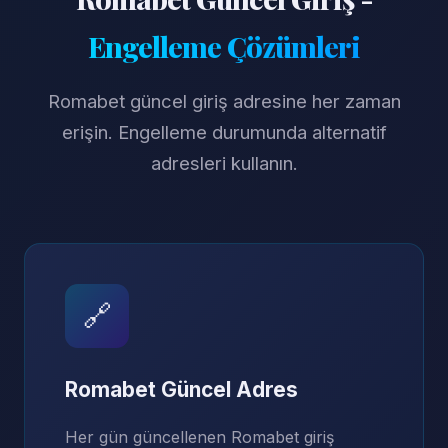
Engelleme Çözümleri
Romabet güncel giriş adresine her zaman
erişin. Engelleme durumunda alternatif
adresleri kullanın.
🔗
Romabet Güncel Adres
Her gün güncellenen Romabet giriş