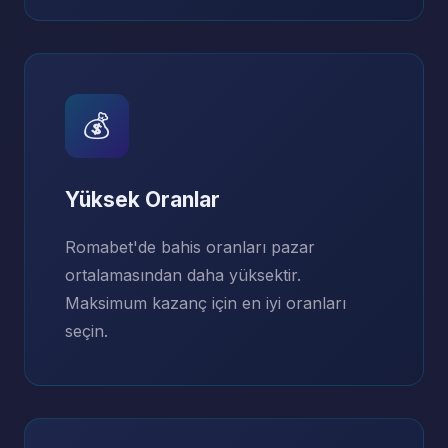
💰
Yüksek Oranlar
Romabet'de bahis oranları pazar
ortalamasından daha yüksektir.
Maksimum kazanç için en iyi oranları
seçin.