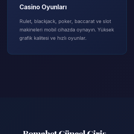
Casino Oyunları
Rulet, blackjack, poker, baccarat ve slot
makineleri mobil cihazda oynayın. Yüksek
grafik kalitesi ve hızlı oyunlar.
Romabet Güncel Giriş -