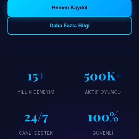
Hemen Kaydol
Daha Fazla Bilgi
15+
500K+
YILLIK DENEYIM
AKTIF OYUNCU
24/7
100%
CANLI DESTEK
GÜVENLI