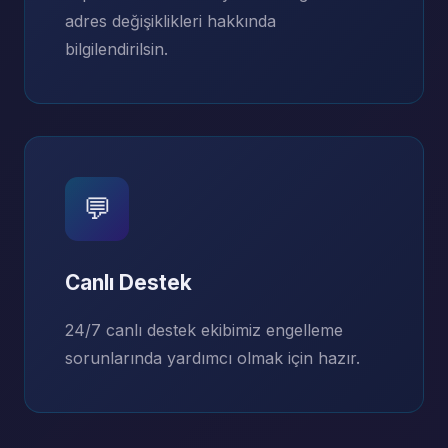
adres değişiklikleri hakkında
bilgilendirilsin.
💬
Canlı Destek
24/7 canlı destek ekibimiz engelleme
sorunlarında yardımcı olmak için hazır.