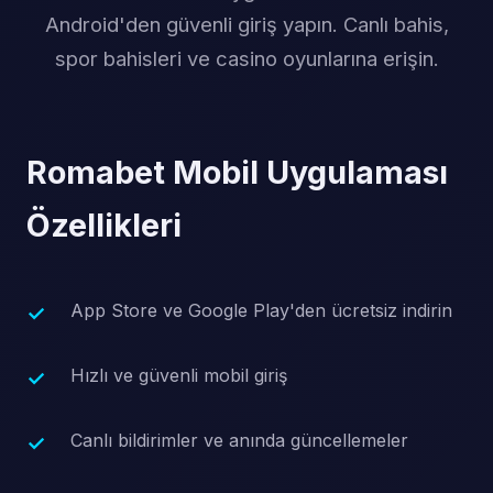
Android'den güvenli giriş yapın. Canlı bahis,
spor bahisleri ve casino oyunlarına erişin.
Romabet Mobil Uygulaması
Özellikleri
App Store ve Google Play'den ücretsiz indirin
Hızlı ve güvenli mobil giriş
Canlı bildirimler ve anında güncellemeler