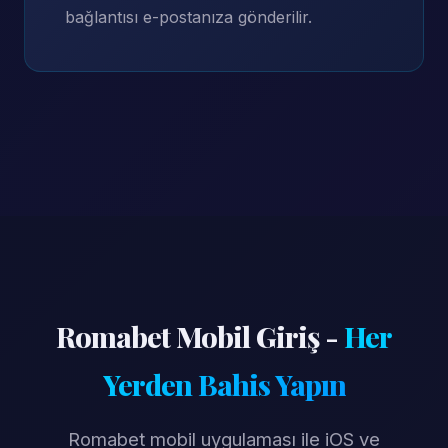
bağlantısı e-postanıza gönderilir.
Romabet Mobil Giriş -
Her
Yerden Bahis Yapın
Romabet mobil uygulaması ile iOS ve