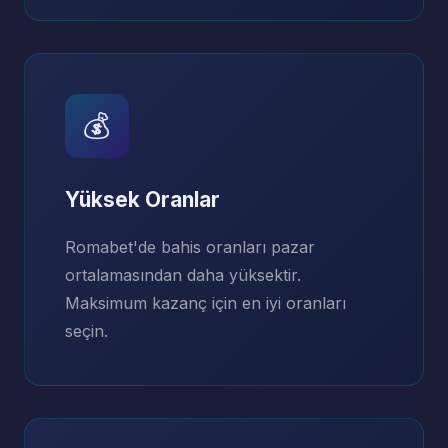
💰
Yüksek Oranlar
Romabet'de bahis oranları pazar
ortalamasından daha yüksektir.
Maksimum kazanç için en iyi oranları
seçin.