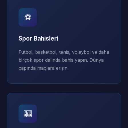
⚽
Spor Bahisleri
Futbol, basketbol, tenis, voleybol ve daha
birçok spor dalında bahis yapın. Dünya
çapında maçlara erişin.
🎰