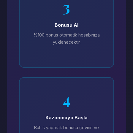
3
Bonusu Al
%100 bonus otomatik hesabınıza
yüklenecektir.
4
Kazanmaya Başla
Bahis yaparak bonusu çevirin ve