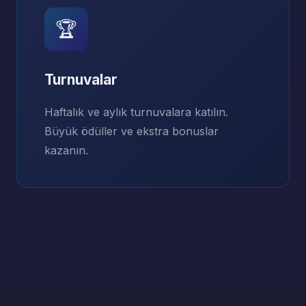
🏆
Turnuvalar
Haftalık ve aylık turnuvalara katılın.
Büyük ödüller ve ekstra bonuslar
kazanın.