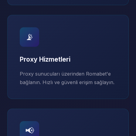
📡
Proxy Hizmetleri
Proxy sunucuları üzerinden Romabet'e
bağlanın. Hızlı ve güvenli erişim sağlayın.
📢