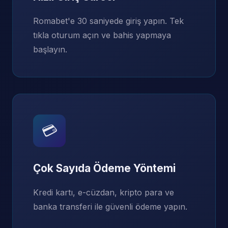
Romabet'e 30 saniyede giriş yapın. Tek
tıkla oturum açın ve bahis yapmaya
başlayın.
💳
Çok Sayıda Ödeme Yöntemi
Kredi kartı, e-cüzdan, kripto para ve
banka transferi ile güvenli ödeme yapın.