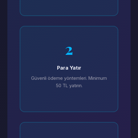
2
Para Yatır
Güvenli ödeme yöntemleri. Minimum
50 TL yatırın.