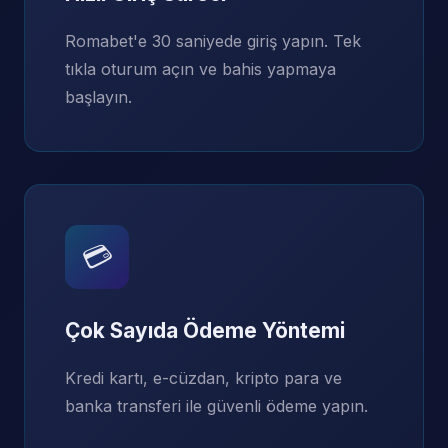
Romabet'e 30 saniyede giriş yapın. Tek
tıkla oturum açın ve bahis yapmaya
başlayın.
💳
Çok Sayıda Ödeme Yöntemi
Kredi kartı, e-cüzdan, kripto para ve
banka transferi ile güvenli ödeme yapın.