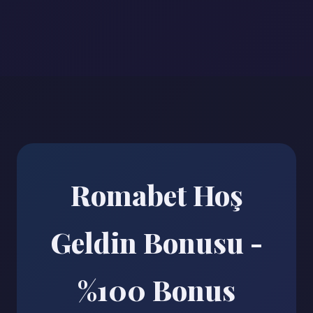
Romabet Hoş
Geldin Bonusu -
%100 Bonus