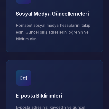
Sosyal Medya Güncellemeleri
Romabet sosyal medya hesaplarını takip
edin. Güncel giriş adreslerini öğrenin ve
bildirim alın.
📧
E-posta Bildirimleri
E-posta adresinizi kaydedin ve güncel