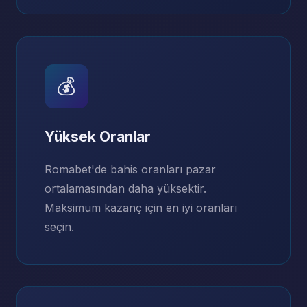
💰
Yüksek Oranlar
Romabet'de bahis oranları pazar
ortalamasından daha yüksektir.
Maksimum kazanç için en iyi oranları
seçin.