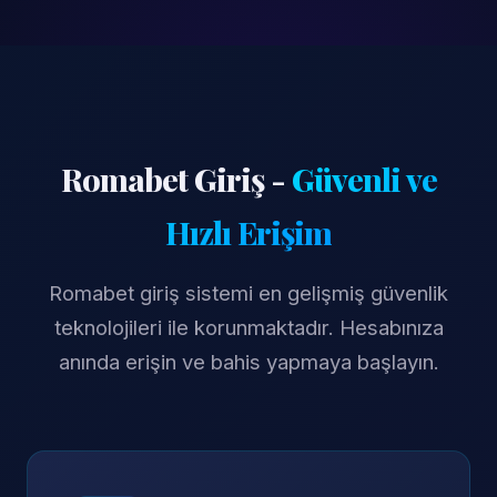
Romabet Giriş -
Güvenli ve
Hızlı Erişim
Romabet giriş sistemi en gelişmiş güvenlik
teknolojileri ile korunmaktadır. Hesabınıza
anında erişin ve bahis yapmaya başlayın.