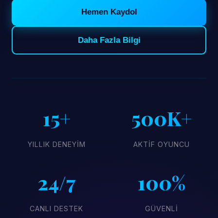
Hemen Kaydol
Daha Fazla Bilgi
15+
500K+
YILLIK DENEYIM
AKTIF OYUNCU
24/7
100%
CANLI DESTEK
GÜVENLI