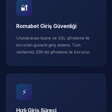
🔐
Romabet Giriş Güvenliği
Uluslararası lisans ve SSL şifreleme ile
korunan güvenli giriş sistemi. Tüm
verileriniz 256-bit şifreleme ile korunur.
⚡
Hızlı Giriş Süreci