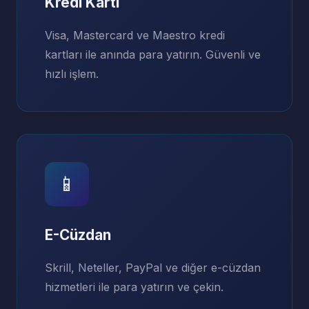
Kredi Kartı
Visa, Mastercard ve Maestro kredi
kartları ile anında para yatırın. Güvenli ve
hızlı işlem.
📱
E-Cüzdan
Skrill, Neteller, PayPal ve diğer e-cüzdan
hizmetleri ile para yatırın ve çekin.