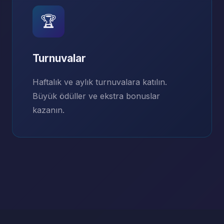
🏆
Turnuvalar
Haftalık ve aylık turnuvalara katılın.
Büyük ödüller ve ekstra bonuslar
kazanın.