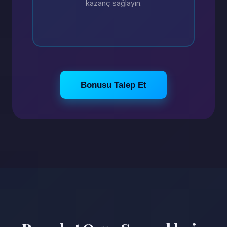
kazanç sağlayın.
Bonusu Talep Et