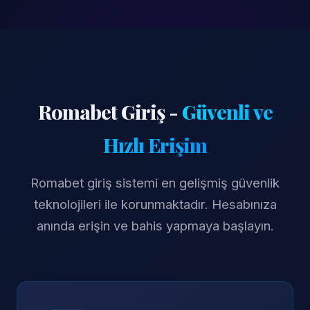
Romabet Giriş -
Güvenli ve
Hızlı Erişim
Romabet giriş sistemi en gelişmiş güvenlik
teknolojileri ile korunmaktadır. Hesabınıza
anında erişin ve bahis yapmaya başlayın.