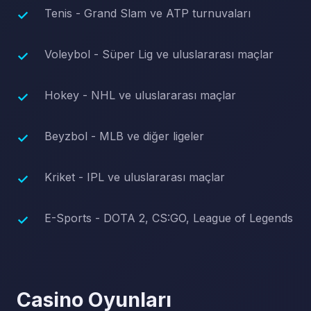
Tenis - Grand Slam ve ATP turnuvaları
Voleybol - Süper Lig ve uluslararası maçlar
Hokey - NHL ve uluslararası maçlar
Beyzbol - MLB ve diğer ligeler
Kriket - IPL ve uluslararası maçlar
E-Sports - DOTA 2, CS:GO, League of Legends
Casino Oyunları