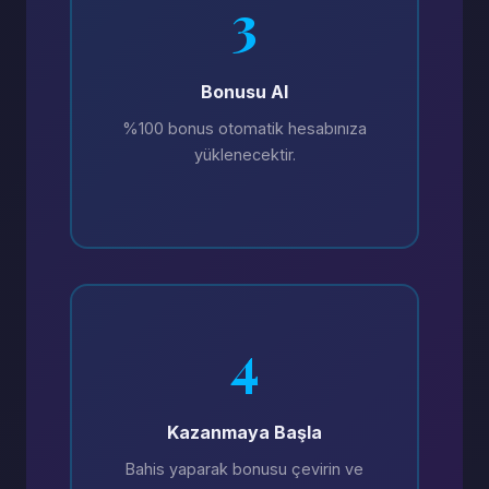
3
Bonusu Al
%100 bonus otomatik hesabınıza
yüklenecektir.
4
Kazanmaya Başla
Bahis yaparak bonusu çevirin ve