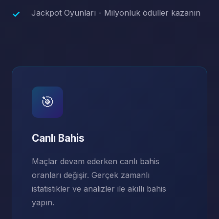
Jackpot Oyunları - Milyonluk ödüller kazanın
🎯
Canlı Bahis
Maçlar devam ederken canlı bahis
oranları değişir. Gerçek zamanlı
istatistikler ve analizler ile akıllı bahis
yapın.