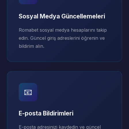
Sosyal Medya Güncellemeleri
Romabet sosyal medya hesaplarını takip
edin. Güncel giriş adreslerini öğrenin ve
bildirim alın.
📧
E-posta Bildirimleri
E-posta adresinizi kaydedin ve güncel