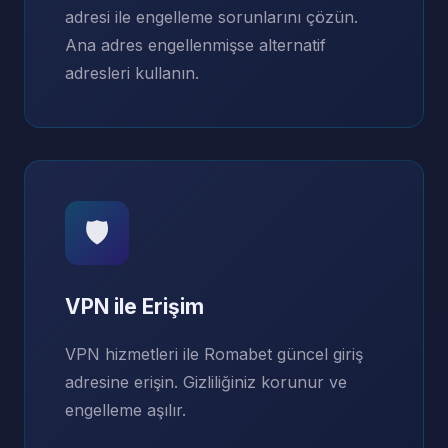
adresi ile engelleme sorunlarını çözün.
Ana adres engellenmişse alternatif
adresleri kullanın.
🛡️
VPN ile Erişim
VPN hizmetleri ile Romabet güncel giriş
adresine erişin. Gizliliğiniz korunur ve
engelleme aşılır.