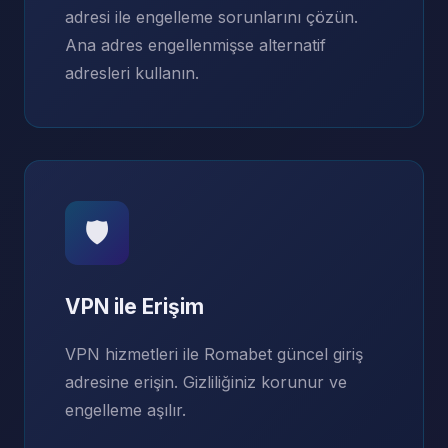
adresi ile engelleme sorunlarını çözün.
Ana adres engellenmişse alternatif
adresleri kullanın.
🛡️
VPN ile Erişim
VPN hizmetleri ile Romabet güncel giriş
adresine erişin. Gizliliğiniz korunur ve
engelleme aşılır.