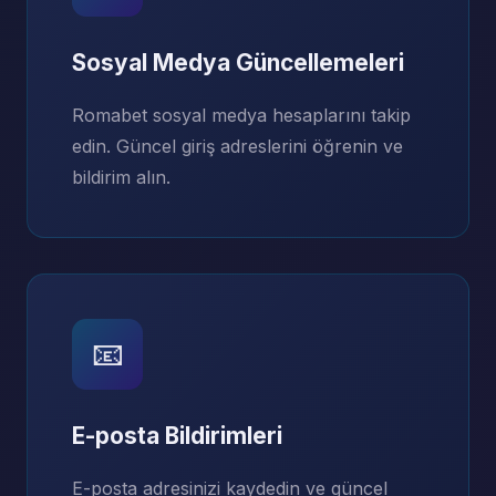
Sosyal Medya Güncellemeleri
Romabet sosyal medya hesaplarını takip
edin. Güncel giriş adreslerini öğrenin ve
bildirim alın.
📧
E-posta Bildirimleri
E-posta adresinizi kaydedin ve güncel