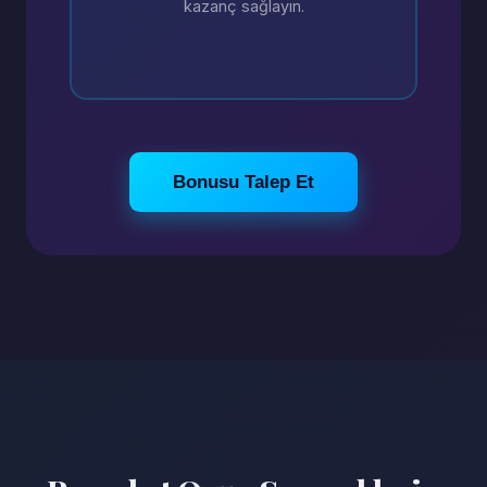
kazanç sağlayın.
Bonusu Talep Et