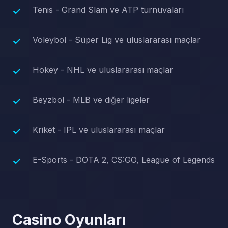
Tenis - Grand Slam ve ATP turnuvaları
Voleybol - Süper Lig ve uluslararası maçlar
Hokey - NHL ve uluslararası maçlar
Beyzbol - MLB ve diğer ligeler
Kriket - IPL ve uluslararası maçlar
E-Sports - DOTA 2, CS:GO, League of Legends
Casino Oyunları