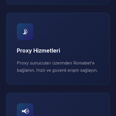
📡
Proxy Hizmetleri
Proxy sunucuları üzerinden Romabet'e
bağlanın. Hızlı ve güvenli erişim sağlayın.
📢