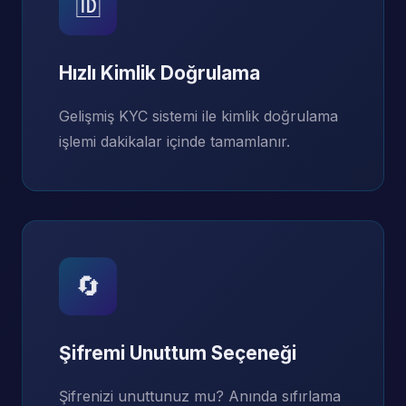
🆔
Hızlı Kimlik Doğrulama
Gelişmiş KYC sistemi ile kimlik doğrulama
işlemi dakikalar içinde tamamlanır.
🔄
Şifremi Unuttum Seçeneği
Şifrenizi unuttunuz mu? Anında sıfırlama