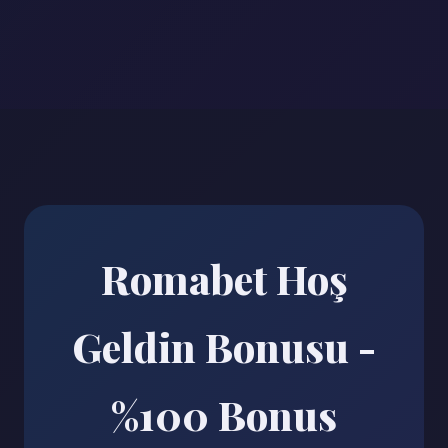
Romabet Hoş
Geldin Bonusu -
%100 Bonus