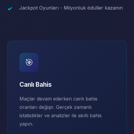
Jackpot Oyunları - Milyonluk ödüller kazanın
🎯
Canlı Bahis
Maçlar devam ederken canlı bahis
oranları değişir. Gerçek zamanlı
istatistikler ve analizler ile akıllı bahis
yapın.