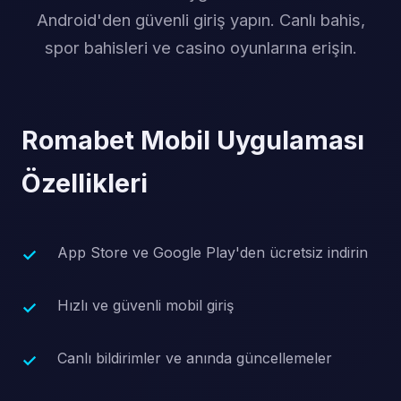
Android'den güvenli giriş yapın. Canlı bahis,
spor bahisleri ve casino oyunlarına erişin.
Romabet Mobil Uygulaması
Özellikleri
App Store ve Google Play'den ücretsiz indirin
Hızlı ve güvenli mobil giriş
Canlı bildirimler ve anında güncellemeler