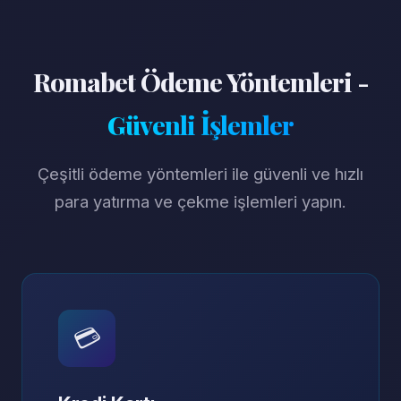
Romabet Ödeme Yöntemleri -
Güvenli İşlemler
Çeşitli ödeme yöntemleri ile güvenli ve hızlı
para yatırma ve çekme işlemleri yapın.
💳