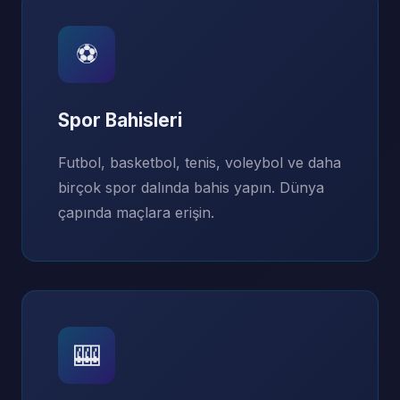
⚽
Spor Bahisleri
Futbol, basketbol, tenis, voleybol ve daha
birçok spor dalında bahis yapın. Dünya
çapında maçlara erişin.
🎰