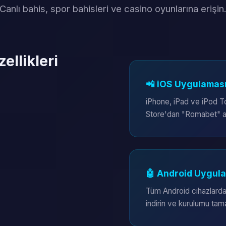
Canlı bahis, spor bahisleri ve casino oyunlarına erişin
llikleri
📲 iOS Uygulamas
iPhone, iPad ve iPod Tou
Store'dan "Romabet" ar
🤖 Android Uygul
Tüm Android cihazlarda 
indirin ve kurulumu tam