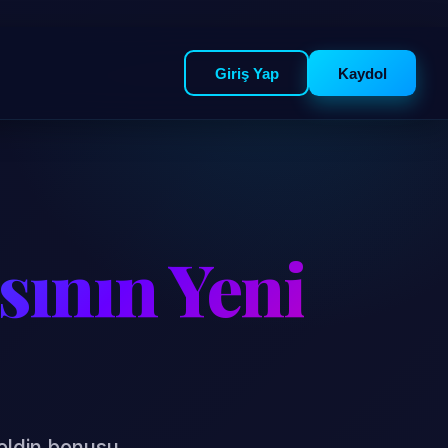
Giriş Yap
Kaydol
ının Yeni
geldin bonusu