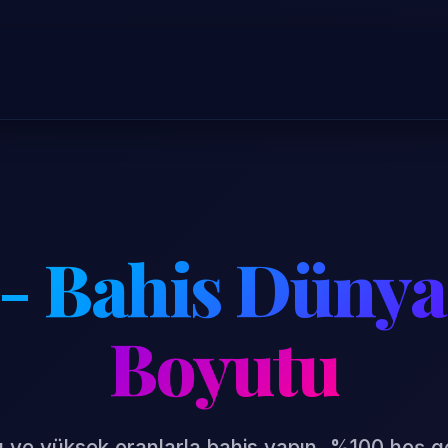
- Bahis Dünyas
Boyutu
lı ve yüksek oranlarla bahis yapın. %100 hoş 