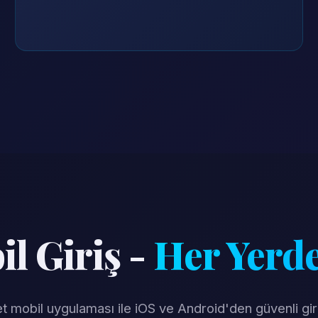
l Giriş -
Her Yerde
 mobil uygulaması ile iOS ve Android'den güvenli giri