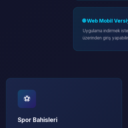
🌐 Web Mobil Vers
Uygulama indirmek ist
üzerinden giriş yapabilir
⚽
Spor Bahisleri