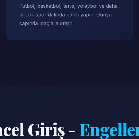
Futbol, basketbol, tenis, voleybol ve daha
birçok spor dalında bahis yapın. Dünya
çapında maçlara erişin.
el Giriş -
Engelle