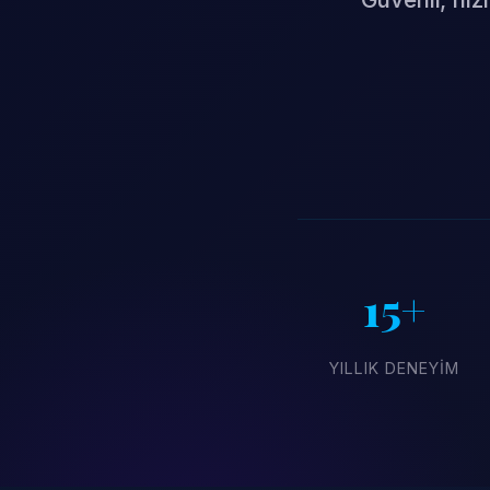
15+
YILLIK DENEYIM