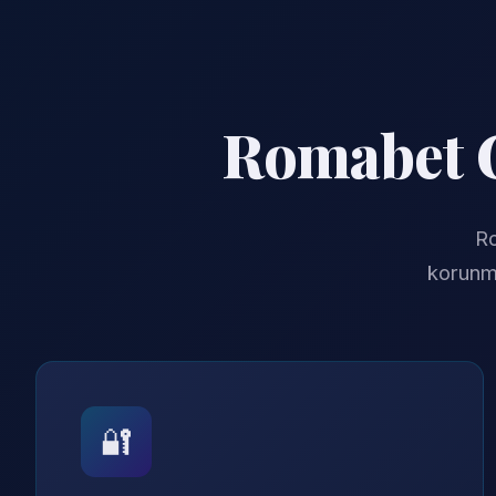
Romabet G
Ro
korunma
🔐