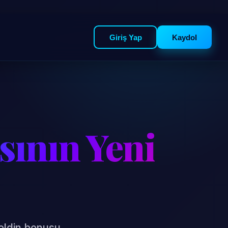
Giriş Yap
Kaydol
ının Yeni
geldin bonusu