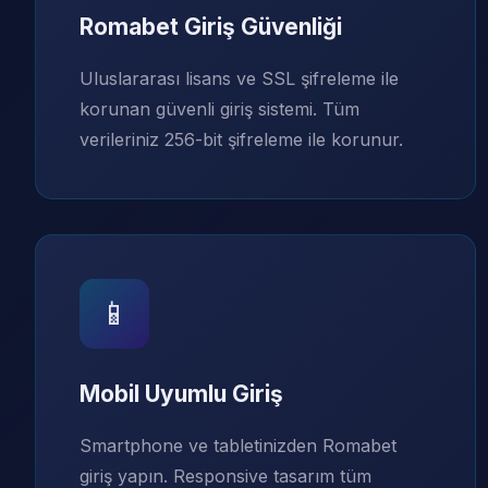
Romabet Giriş Güvenliği
Uluslararası lisans ve SSL şifreleme ile
korunan güvenli giriş sistemi. Tüm
verileriniz 256-bit şifreleme ile korunur.
📱
Mobil Uyumlu Giriş
Smartphone ve tabletinizden Romabet
giriş yapın. Responsive tasarım tüm