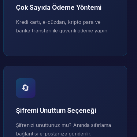
Çok Sayıda Ödeme Yöntemi
Kredi kartı, e-cüzdan, kripto para ve
banka transferi ile güvenli ödeme yapın.
🔄
Şifremi Unuttum Seçeneği
Şifrenizi unuttunuz mu? Anında sıfırlama
bağlantısı e-postanıza gönderilir.