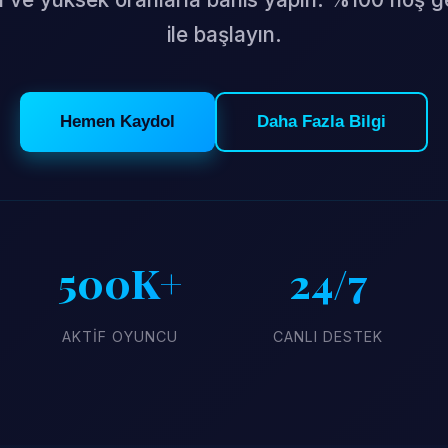
ile başlayın.
Hemen Kaydol
Daha Fazla Bilgi
500K+
24/7
AKTIF OYUNCU
CANLI DESTEK