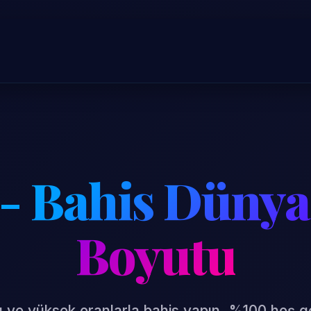
- Bahis Dünyas
Boyutu
lı ve yüksek oranlarla bahis yapın. %100 hoş 