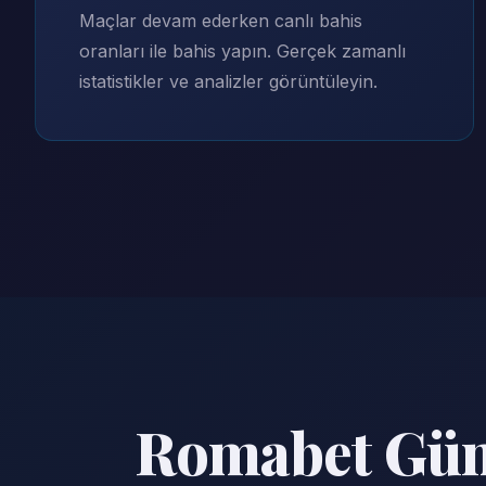
Maçlar devam ederken canlı bahis
oranları ile bahis yapın. Gerçek zamanlı
istatistikler ve analizler görüntüleyin.
Romabet Günc