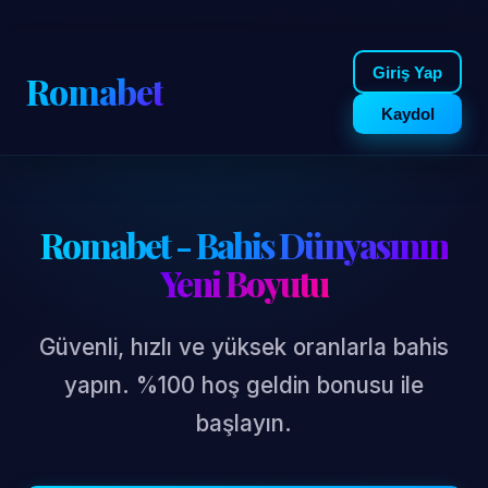
Giriş Yap
Romabet
Kaydol
Romabet - Bahis Dünyasının
Yeni Boyutu
Güvenli, hızlı ve yüksek oranlarla bahis
yapın. %100 hoş geldin bonusu ile
başlayın.