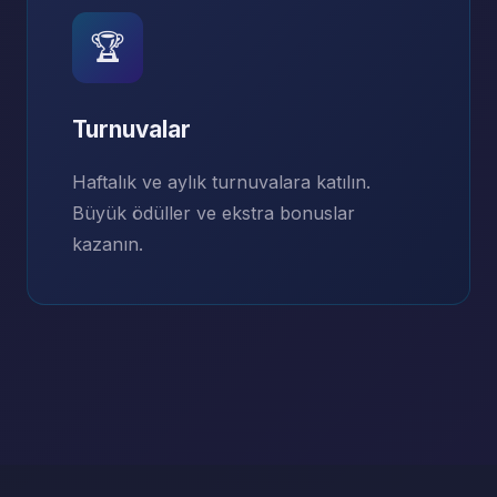
🏆
Turnuvalar
Haftalık ve aylık turnuvalara katılın.
Büyük ödüller ve ekstra bonuslar
kazanın.