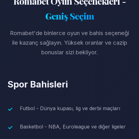
Romabet Oyun Seçenekleri -
Geniş Seçim
Romabet'de binlerce oyun ve bahis seçeneği
ile kazanç sağlayın. Yüksek oranlar ve cazip
bonuslar sizi bekliyor.
Spor Bahisleri
Futbol - Dünya kupası, lig ve derbi maçları
Basketbol - NBA, Euroleague ve diğer ligeler