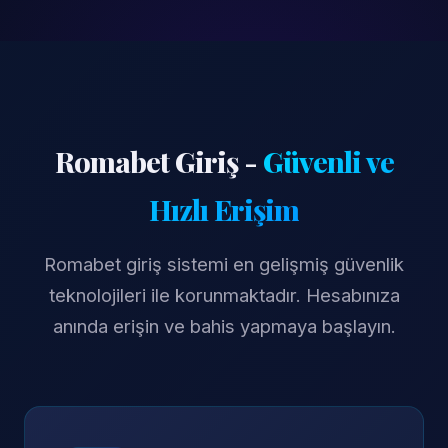
Romabet Giriş -
Güvenli ve
Hızlı Erişim
Romabet giriş sistemi en gelişmiş güvenlik
teknolojileri ile korunmaktadır. Hesabınıza
anında erişin ve bahis yapmaya başlayın.