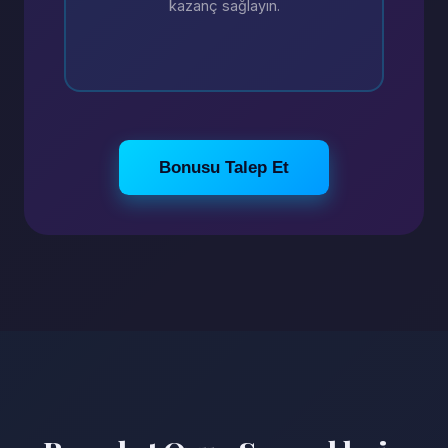
kazanç sağlayın.
Bonusu Talep Et