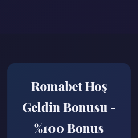
Romabet Hoş
Geldin Bonusu -
%100 Bonus