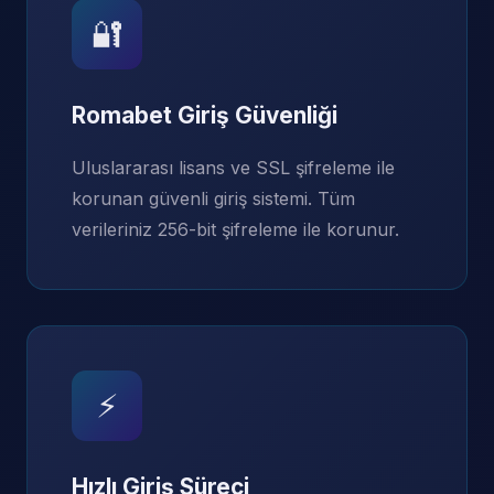
🔐
Romabet Giriş Güvenliği
Uluslararası lisans ve SSL şifreleme ile
korunan güvenli giriş sistemi. Tüm
verileriniz 256-bit şifreleme ile korunur.
⚡
Hızlı Giriş Süreci