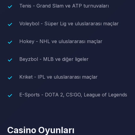
Tenis - Grand Slam ve ATP turnuvaları
Voleybol - Süper Lig ve uluslararası maçlar
Hokey - NHL ve uluslararası maçlar
Beyzbol - MLB ve diğer ligeler
Kriket - IPL ve uluslararası maçlar
E-Sports - DOTA 2, CS:GO, League of Legends
Casino Oyunları