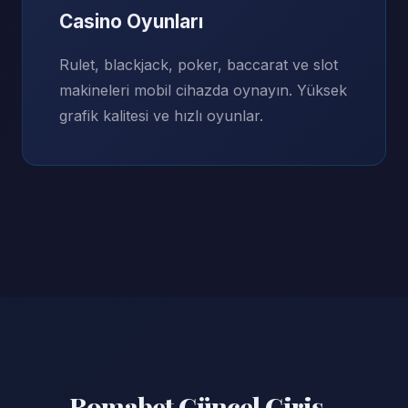
Casino Oyunları
Rulet, blackjack, poker, baccarat ve slot
makineleri mobil cihazda oynayın. Yüksek
grafik kalitesi ve hızlı oyunlar.
Romabet Güncel Giriş -