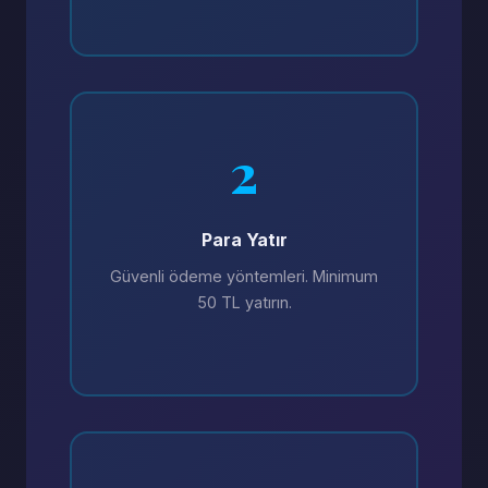
2
Para Yatır
Güvenli ödeme yöntemleri. Minimum
50 TL yatırın.