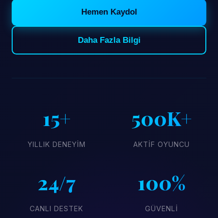
Hemen Kaydol
Daha Fazla Bilgi
15+
500K+
YILLIK DENEYIM
AKTIF OYUNCU
24/7
100%
CANLI DESTEK
GÜVENLI