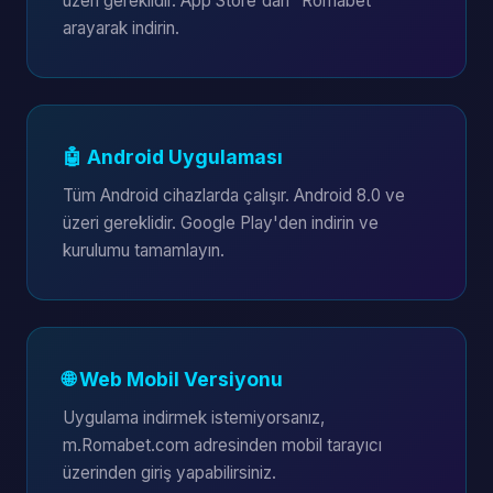
üzeri gereklidir. App Store'dan "Romabet"
arayarak indirin.
🤖 Android Uygulaması
Tüm Android cihazlarda çalışır. Android 8.0 ve
üzeri gereklidir. Google Play'den indirin ve
kurulumu tamamlayın.
🌐 Web Mobil Versiyonu
Uygulama indirmek istemiyorsanız,
m.Romabet.com adresinden mobil tarayıcı
üzerinden giriş yapabilirsiniz.