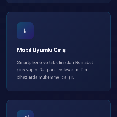
📱
Mobil Uyumlu Giriş
Smartphone ve tabletinizden Romabet
giriş yapın. Responsive tasarım tüm
cihazlarda mükemmel çalışır.