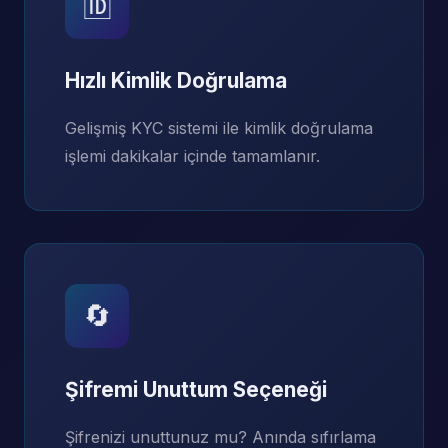
🆔
Hızlı Kimlik Doğrulama
Gelişmiş KYC sistemi ile kimlik doğrulama
işlemi dakikalar içinde tamamlanır.
🔄
Şifremi Unuttum Seçeneği
Şifrenizi unuttunuz mu? Anında sıfırlama