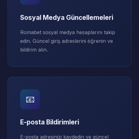
Sosyal Medya Güncellemeleri
Romabet sosyal medya hesaplarını takip
edin. Güncel giriş adreslerini öğrenin ve
bildirim alın.
📧
E-posta Bildirimleri
E-posta adresinizi kaydedin ve güncel