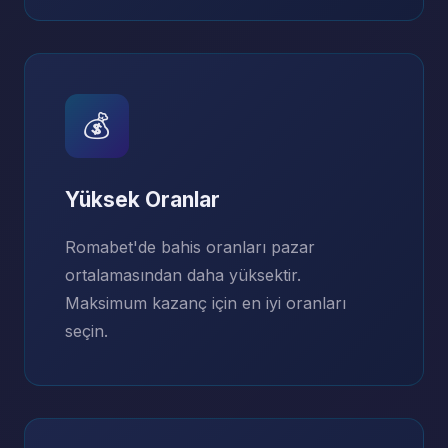
💰
Yüksek Oranlar
Romabet'de bahis oranları pazar
ortalamasından daha yüksektir.
Maksimum kazanç için en iyi oranları
seçin.