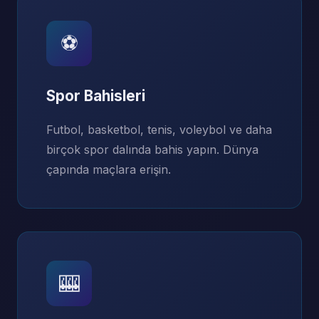
⚽
Spor Bahisleri
Futbol, basketbol, tenis, voleybol ve daha
birçok spor dalında bahis yapın. Dünya
çapında maçlara erişin.
🎰