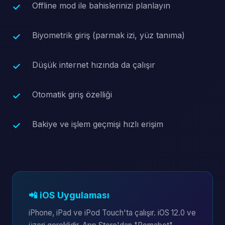
Offline mod ile bahislerinizi planlayın
Biyometrik giriş (parmak izi, yüz tanıma)
Düşük internet hızında da çalışır
Otomatik giriş özelliği
Bakiye ve işlem geçmişi hızlı erişim
📲 iOS Uygulaması
iPhone, iPad ve iPod Touch'ta çalışır. iOS 12.0 ve