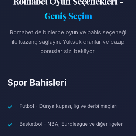
Romabet Oyun Seçenekleri -
Geniş Seçim
Romabet'de binlerce oyun ve bahis seçeneği
ile kazanç sağlayın. Yüksek oranlar ve cazip
bonuslar sizi bekliyor.
Spor Bahisleri
Futbol - Dünya kupası, lig ve derbi maçları
Basketbol - NBA, Euroleague ve diğer ligeler