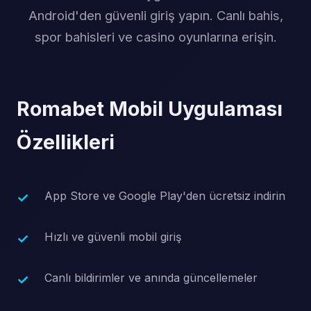
Android'den güvenli giriş yapın. Canlı bahis,
spor bahisleri ve casino oyunlarına erişin.
Romabet Mobil Uygulaması
Özellikleri
App Store ve Google Play'den ücretsiz indirin
Hızlı ve güvenli mobil giriş
Canlı bildirimler ve anında güncellemeler