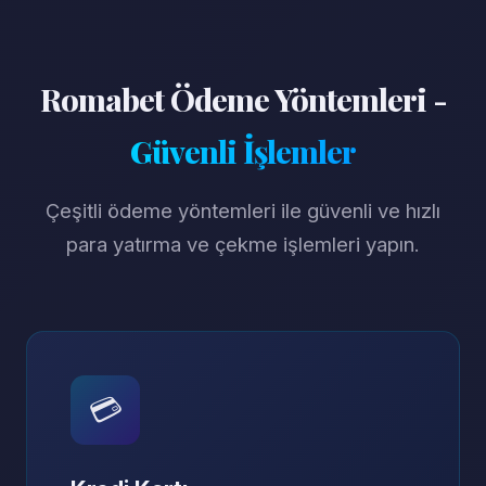
Romabet Ödeme Yöntemleri -
Güvenli İşlemler
Çeşitli ödeme yöntemleri ile güvenli ve hızlı
para yatırma ve çekme işlemleri yapın.
💳