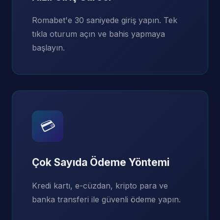
Romabet'e 30 saniyede giriş yapın. Tek
tıkla oturum açın ve bahis yapmaya
başlayın.
💳
Çok Sayıda Ödeme Yöntemi
Kredi kartı, e-cüzdan, kripto para ve
banka transferi ile güvenli ödeme yapın.