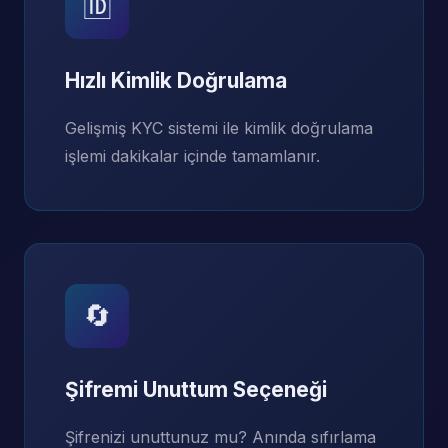
🆔
Hızlı Kimlik Doğrulama
Gelişmiş KYC sistemi ile kimlik doğrulama
işlemi dakikalar içinde tamamlanır.
🔄
Şifremi Unuttum Seçeneği
Şifrenizi unuttunuz mu? Anında sıfırlama