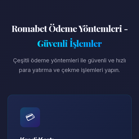
Romabet Ödeme Yöntemleri -
Güvenli İşlemler
Çeşitli ödeme yöntemleri ile güvenli ve hızlı
para yatırma ve çekme işlemleri yapın.
💳