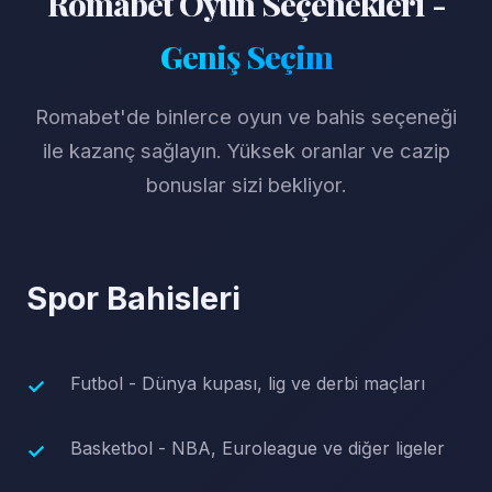
Romabet Oyun Seçenekleri -
Geniş Seçim
Romabet'de binlerce oyun ve bahis seçeneği
ile kazanç sağlayın. Yüksek oranlar ve cazip
bonuslar sizi bekliyor.
Spor Bahisleri
Futbol - Dünya kupası, lig ve derbi maçları
Basketbol - NBA, Euroleague ve diğer ligeler