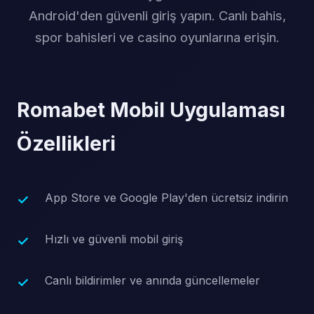
Android'den güvenli giriş yapın. Canlı bahis,
spor bahisleri ve casino oyunlarına erişin.
Romabet Mobil Uygulaması
Özellikleri
App Store ve Google Play'den ücretsiz indirin
Hızlı ve güvenli mobil giriş
Canlı bildirimler ve anında güncellemeler