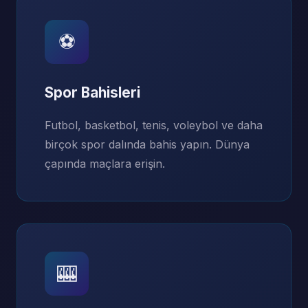
⚽
Spor Bahisleri
Futbol, basketbol, tenis, voleybol ve daha
birçok spor dalında bahis yapın. Dünya
çapında maçlara erişin.
🎰