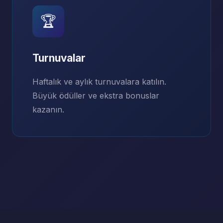
🏆
Turnuvalar
Haftalık ve aylık turnuvalara katılın.
Büyük ödüller ve ekstra bonuslar
kazanın.