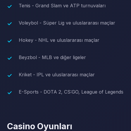
Tenis - Grand Slam ve ATP turnuvaları
Voleybol - Süper Lig ve uluslararası maçlar
Hokey - NHL ve uluslararası maçlar
Beyzbol - MLB ve diğer ligeler
Kriket - IPL ve uluslararası maçlar
E-Sports - DOTA 2, CS:GO, League of Legends
Casino Oyunları