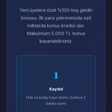
Yeni üyelere özel %100 hoş geldin
bonusu. İlk para yatırımınızda eşit
miktarda bonus kredisi alın.
Maksimum 5.000 TL bonus
kazanabilirsiniz.
1
Kaydol
Hızlı ve kolay kayıt işlemi. Sadece 2
dakika sürer.