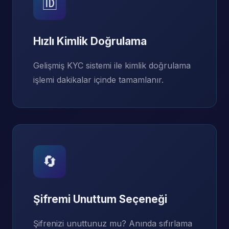
🆔
Hızlı Kimlik Doğrulama
Gelişmiş KYC sistemi ile kimlik doğrulama
işlemi dakikalar içinde tamamlanır.
🔄
Şifremi Unuttum Seçeneği
Şifrenizi unuttunuz mu? Anında sıfırlama