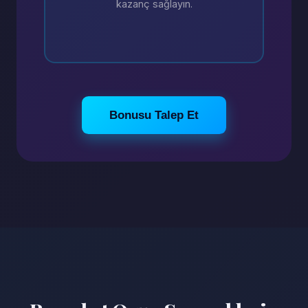
kazanç sağlayın.
Bonusu Talep Et