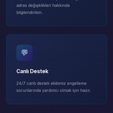
adres değişiklikleri hakkında
bilgilendirilsin.
💬
Canlı Destek
24/7 canlı destek ekibimiz engelleme
sorunlarında yardımcı olmak için hazır.