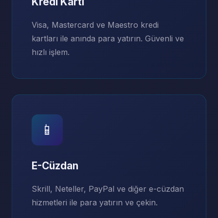
Kredi Kartı
Visa, Mastercard ve Maestro kredi
kartları ile anında para yatırın. Güvenli ve
hızlı işlem.
📱
E-Cüzdan
Skrill, Neteller, PayPal ve diğer e-cüzdan
hizmetleri ile para yatırın ve çekin.