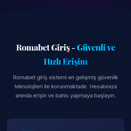
Romabet Giriş -
Güvenli ve
Hızlı Erişim
Romabet giriş sistemi en gelişmiş güvenlik
teknolojileri ile korunmaktadır. Hesabınıza
anında erişin ve bahis yapmaya başlayın.