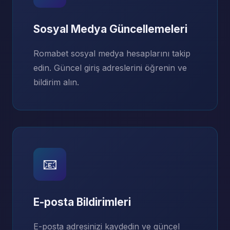
Sosyal Medya Güncellemeleri
Romabet sosyal medya hesaplarını takip
edin. Güncel giriş adreslerini öğrenin ve
bildirim alın.
📧
E-posta Bildirimleri
E-posta adresinizi kaydedin ve güncel