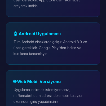
üzeri gereklidir. App Store'dan "Romabet"
arayarak indirin.
🤖 Android Uygulaması
Tüm Android cihazlarda çalışır. Android 8.0 ve
üzeri gereklidir. Google Play'den indirin ve
kurulumu tamamlayın.
🌐 Web Mobil Versiyonu
Uygulama indirmek istemiyorsanız,
m.Romabet.com adresinden mobil tarayıcı
üzerinden giriş yapabilirsiniz.