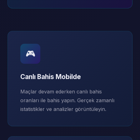
🎮
Canlı Bahis Mobilde
Maçlar devam ederken canlı bahis
oranları ile bahis yapın. Gerçek zamanlı
istatistikler ve analizler görüntüleyin.