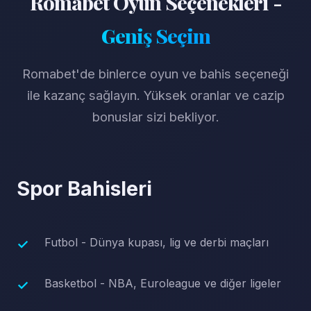
Romabet Oyun Seçenekleri -
Geniş Seçim
Romabet'de binlerce oyun ve bahis seçeneği
ile kazanç sağlayın. Yüksek oranlar ve cazip
bonuslar sizi bekliyor.
Spor Bahisleri
Futbol - Dünya kupası, lig ve derbi maçları
Basketbol - NBA, Euroleague ve diğer ligeler