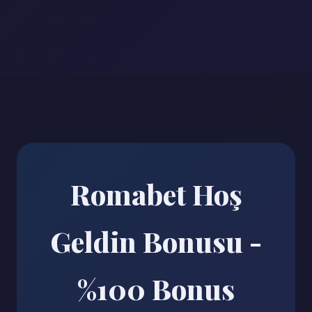
Romabet Hoş
Geldin Bonusu -
%100 Bonus