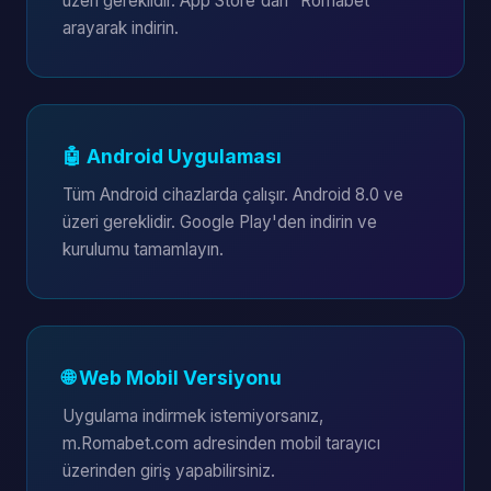
üzeri gereklidir. App Store'dan "Romabet"
arayarak indirin.
🤖 Android Uygulaması
Tüm Android cihazlarda çalışır. Android 8.0 ve
üzeri gereklidir. Google Play'den indirin ve
kurulumu tamamlayın.
🌐 Web Mobil Versiyonu
Uygulama indirmek istemiyorsanız,
m.Romabet.com adresinden mobil tarayıcı
üzerinden giriş yapabilirsiniz.