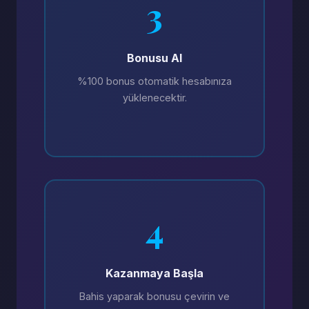
3
Bonusu Al
%100 bonus otomatik hesabınıza
yüklenecektir.
4
Kazanmaya Başla
Bahis yaparak bonusu çevirin ve