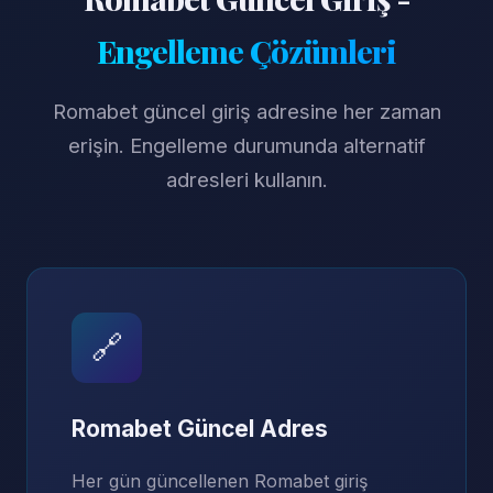
Engelleme Çözümleri
Romabet güncel giriş adresine her zaman
erişin. Engelleme durumunda alternatif
adresleri kullanın.
🔗
Romabet Güncel Adres
Her gün güncellenen Romabet giriş