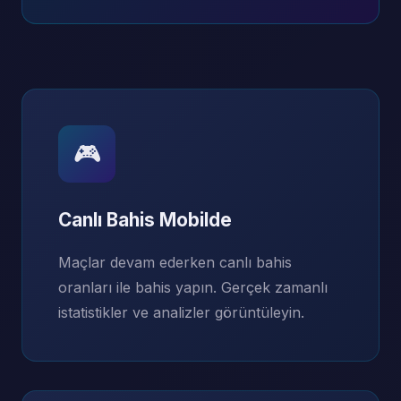
🎮
Canlı Bahis Mobilde
Maçlar devam ederken canlı bahis
oranları ile bahis yapın. Gerçek zamanlı
istatistikler ve analizler görüntüleyin.