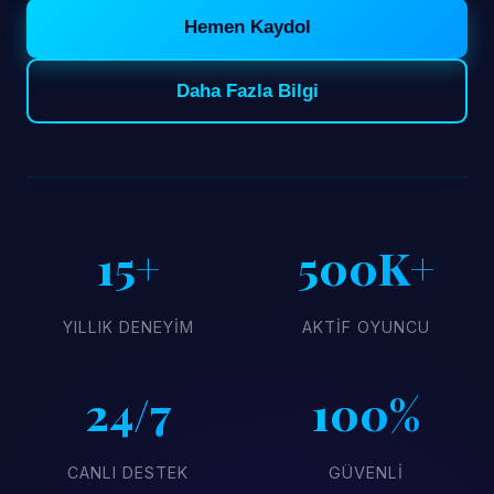
Hemen Kaydol
Daha Fazla Bilgi
15+
500K+
YILLIK DENEYIM
AKTIF OYUNCU
24/7
100%
CANLI DESTEK
GÜVENLI