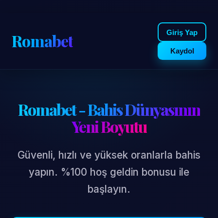
Giriş Yap
Romabet
Kaydol
Romabet - Bahis Dünyasının
Yeni Boyutu
Güvenli, hızlı ve yüksek oranlarla bahis
yapın. %100 hoş geldin bonusu ile
başlayın.