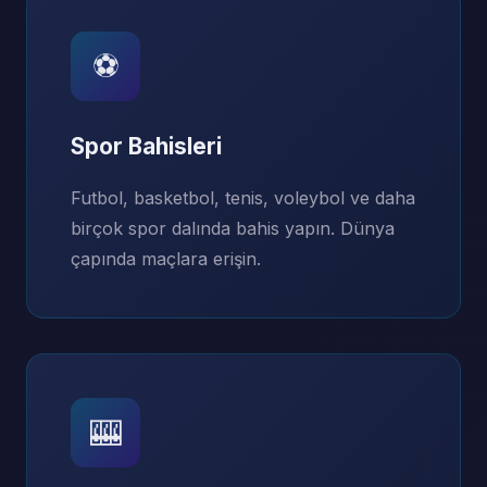
⚽
Spor Bahisleri
Futbol, basketbol, tenis, voleybol ve daha
birçok spor dalında bahis yapın. Dünya
çapında maçlara erişin.
🎰