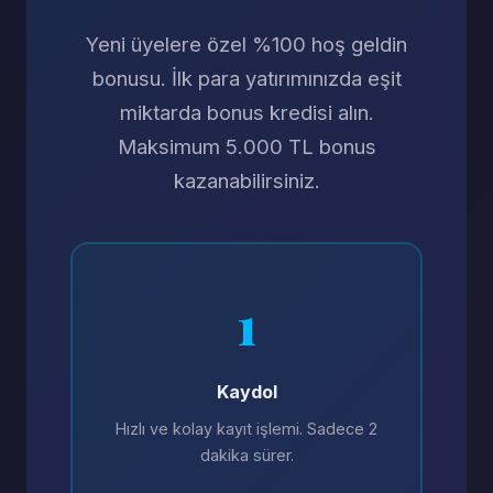
Yeni üyelere özel %100 hoş geldin
bonusu. İlk para yatırımınızda eşit
miktarda bonus kredisi alın.
Maksimum 5.000 TL bonus
kazanabilirsiniz.
1
Kaydol
Hızlı ve kolay kayıt işlemi. Sadece 2
dakika sürer.