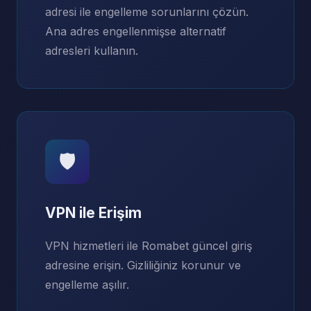
adresi ile engelleme sorunlarını çözün.
Ana adres engellenmişse alternatif
adresleri kullanın.
🛡️
VPN ile Erişim
VPN hizmetleri ile Romabet güncel giriş
adresine erişin. Gizliliğiniz korunur ve
engelleme aşılır.