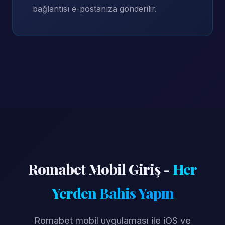
bağlantısı e-postanıza gönderilir.
Romabet Mobil Giriş -
Her
Yerden Bahis Yapın
Romabet mobil uygulaması ile iOS ve