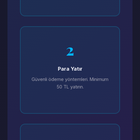
2
Para Yatır
Güvenli ödeme yöntemleri. Minimum
50 TL yatırın.