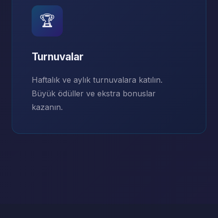
🏆
Turnuvalar
Haftalık ve aylık turnuvalara katılın.
Büyük ödüller ve ekstra bonuslar
kazanın.