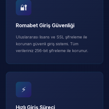
🔐
Romabet Giriş Güvenliği
Uluslararası lisans ve SSL şifreleme ile
korunan güvenli giriş sistemi. Tüm
verileriniz 256-bit şifreleme ile korunur.
⚡
Hızlı Giriş Süreci