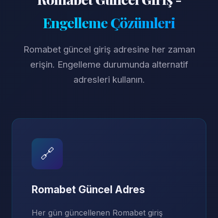
Engelleme Çözümleri
Romabet güncel giriş adresine her zaman
erişin. Engelleme durumunda alternatif
adresleri kullanın.
🔗
Romabet Güncel Adres
Her gün güncellenen Romabet giriş