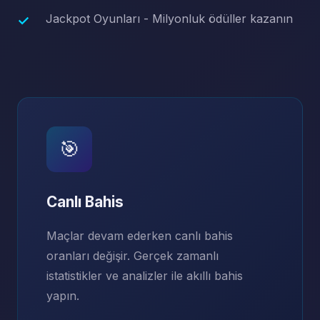
Jackpot Oyunları - Milyonluk ödüller kazanın
🎯
Canlı Bahis
Maçlar devam ederken canlı bahis
oranları değişir. Gerçek zamanlı
istatistikler ve analizler ile akıllı bahis
yapın.