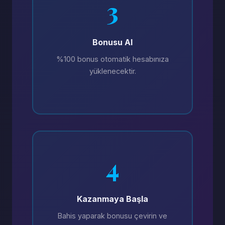
3
Bonusu Al
%100 bonus otomatik hesabınıza
yüklenecektir.
4
Kazanmaya Başla
Bahis yaparak bonusu çevirin ve