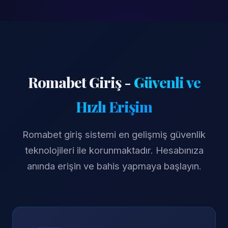
Romabet Giriş -
Güvenli ve
Hızlı Erişim
Romabet giriş sistemi en gelişmiş güvenlik
teknolojileri ile korunmaktadır. Hesabınıza
anında erişin ve bahis yapmaya başlayın.