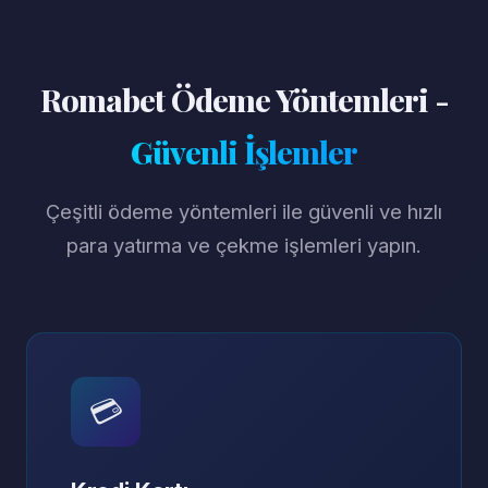
Romabet Ödeme Yöntemleri -
Güvenli İşlemler
Çeşitli ödeme yöntemleri ile güvenli ve hızlı
para yatırma ve çekme işlemleri yapın.
💳