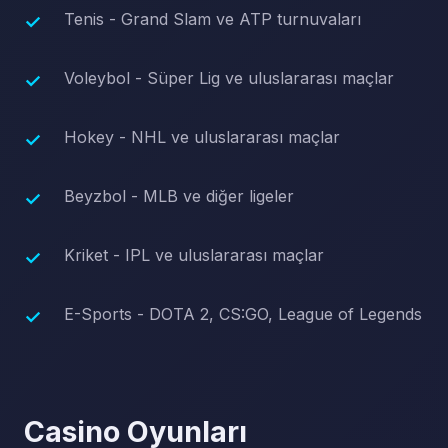
Tenis - Grand Slam ve ATP turnuvaları
Voleybol - Süper Lig ve uluslararası maçlar
Hokey - NHL ve uluslararası maçlar
Beyzbol - MLB ve diğer ligeler
Kriket - IPL ve uluslararası maçlar
E-Sports - DOTA 2, CS:GO, League of Legends
Casino Oyunları