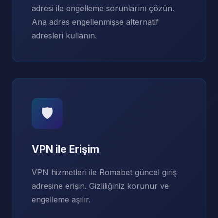
adresi ile engelleme sorunlarını çözün.
Ana adres engellenmişse alternatif
adresleri kullanın.
🛡️
VPN ile Erişim
VPN hizmetleri ile Romabet güncel giriş
adresine erişin. Gizliliğiniz korunur ve
engelleme aşılır.