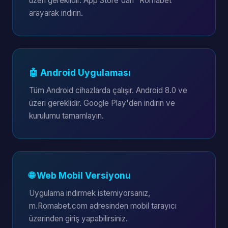
üzeri gereklidir. App Store'dan "Romabet"
arayarak indirin.
🤖 Android Uygulaması
Tüm Android cihazlarda çalışır. Android 8.0 ve
üzeri gereklidir. Google Play'den indirin ve
kurulumu tamamlayın.
🌐 Web Mobil Versiyonu
Uygulama indirmek istemiyorsanız,
m.Romabet.com adresinden mobil tarayıcı
üzerinden giriş yapabilirsiniz.