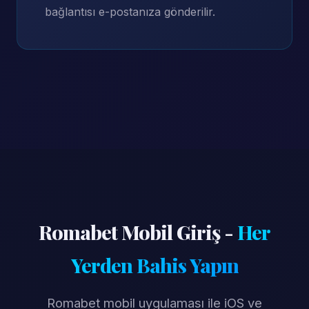
bağlantısı e-postanıza gönderilir.
Romabet Mobil Giriş -
Her
Yerden Bahis Yapın
Romabet mobil uygulaması ile iOS ve