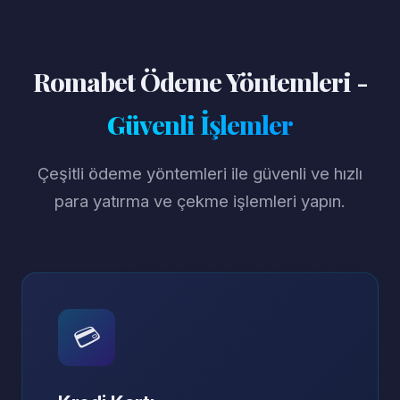
Romabet Ödeme Yöntemleri -
Güvenli İşlemler
Çeşitli ödeme yöntemleri ile güvenli ve hızlı
para yatırma ve çekme işlemleri yapın.
💳