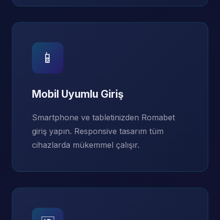
📱
Mobil Uyumlu Giriş
Smartphone ve tabletinizden Romabet
giriş yapın. Responsive tasarım tüm
cihazlarda mükemmel çalışır.