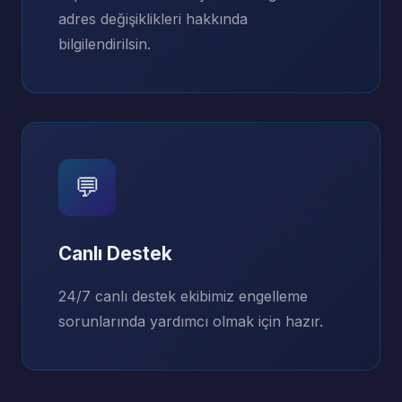
adres değişiklikleri hakkında
bilgilendirilsin.
💬
Canlı Destek
24/7 canlı destek ekibimiz engelleme
sorunlarında yardımcı olmak için hazır.