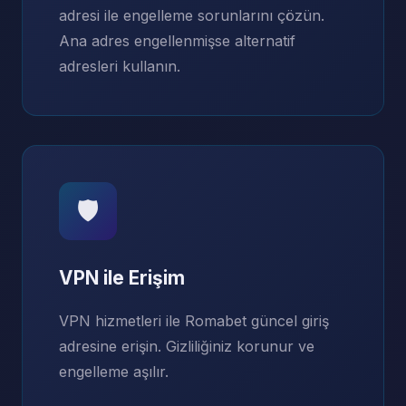
adresi ile engelleme sorunlarını çözün.
Ana adres engellenmişse alternatif
adresleri kullanın.
🛡️
VPN ile Erişim
VPN hizmetleri ile Romabet güncel giriş
adresine erişin. Gizliliğiniz korunur ve
engelleme aşılır.