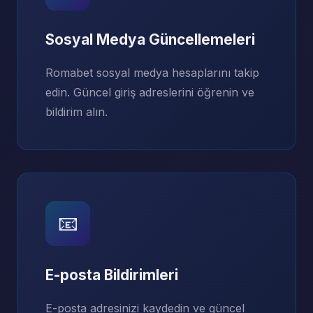
Sosyal Medya Güncellemeleri
Romabet sosyal medya hesaplarını takip
edin. Güncel giriş adreslerini öğrenin ve
bildirim alın.
📧
E-posta Bildirimleri
E-posta adresinizi kaydedin ve güncel