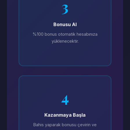
3
Bonusu Al
%100 bonus otomatik hesabınıza
yüklenecektir.
4
Kazanmaya Başla
Bahis yaparak bonusu çevirin ve