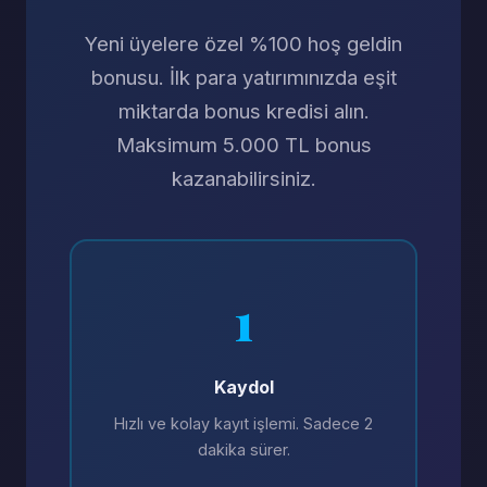
Yeni üyelere özel %100 hoş geldin
bonusu. İlk para yatırımınızda eşit
miktarda bonus kredisi alın.
Maksimum 5.000 TL bonus
kazanabilirsiniz.
1
Kaydol
Hızlı ve kolay kayıt işlemi. Sadece 2
dakika sürer.