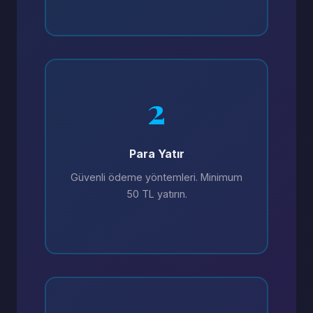
2
Para Yatır
Güvenli ödeme yöntemleri. Minimum
50 TL yatırın.