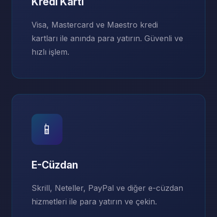
Kredi Kartı
Visa, Mastercard ve Maestro kredi
kartları ile anında para yatırın. Güvenli ve
hızlı işlem.
📱
E-Cüzdan
Skrill, Neteller, PayPal ve diğer e-cüzdan
hizmetleri ile para yatırın ve çekin.