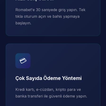
Romabet'e 30 saniyede giriş yapın. Tek
tıkla oturum açın ve bahis yapmaya
başlayın.
💳
Çok Sayıda Ödeme Yöntemi
Kredi kartı, e-cüzdan, kripto para ve
banka transferi ile güvenli ödeme yapın.