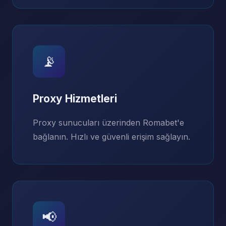
📡
Proxy Hizmetleri
Proxy sunucuları üzerinden Romabet'e
bağlanın. Hızlı ve güvenli erişim sağlayın.
📢