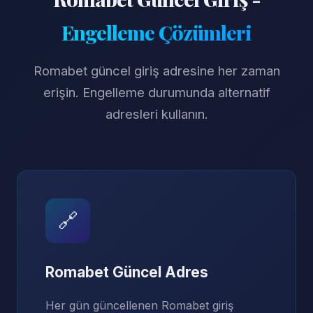
Engelleme Çözümleri
Romabet güncel giriş adresine her zaman
erişin. Engelleme durumunda alternatif
adresleri kullanın.
🔗
Romabet Güncel Adres
Her gün güncellenen Romabet giriş