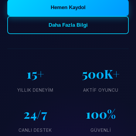
Hemen Kaydol
Daha Fazla Bilgi
15+
500K+
YILLIK DENEYIM
AKTIF OYUNCU
24/7
100%
CANLI DESTEK
GÜVENLI