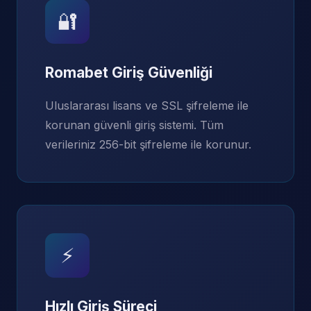
🔐
Romabet Giriş Güvenliği
Uluslararası lisans ve SSL şifreleme ile
korunan güvenli giriş sistemi. Tüm
verileriniz 256-bit şifreleme ile korunur.
⚡
Hızlı Giriş Süreci