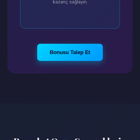
kazanç sağlayın.
Bonusu Talep Et