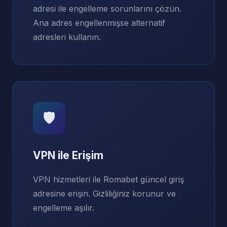
adresi ile engelleme sorunlarını çözün.
Ana adres engellenmişse alternatif
adresleri kullanın.
🛡️
VPN ile Erişim
VPN hizmetleri ile Romabet güncel giriş
adresine erişin. Gizliliğiniz korunur ve
engelleme aşılır.