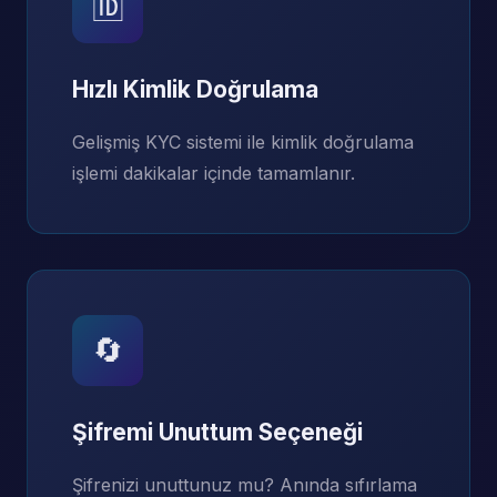
🆔
Hızlı Kimlik Doğrulama
Gelişmiş KYC sistemi ile kimlik doğrulama
işlemi dakikalar içinde tamamlanır.
🔄
Şifremi Unuttum Seçeneği
Şifrenizi unuttunuz mu? Anında sıfırlama