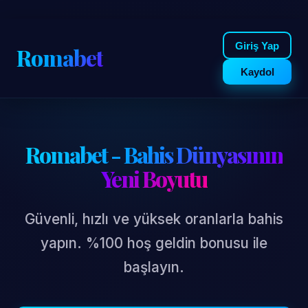
Giriş Yap
Romabet
Kaydol
Romabet - Bahis Dünyasının
Yeni Boyutu
Güvenli, hızlı ve yüksek oranlarla bahis
yapın. %100 hoş geldin bonusu ile
başlayın.