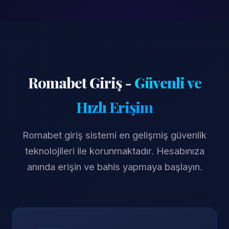
Romabet Giriş -
Güvenli ve
Hızlı Erişim
Romabet giriş sistemi en gelişmiş güvenlik
teknolojileri ile korunmaktadır. Hesabınıza
anında erişin ve bahis yapmaya başlayın.