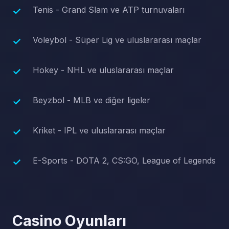
Tenis - Grand Slam ve ATP turnuvaları
Voleybol - Süper Lig ve uluslararası maçlar
Hokey - NHL ve uluslararası maçlar
Beyzbol - MLB ve diğer ligeler
Kriket - IPL ve uluslararası maçlar
E-Sports - DOTA 2, CS:GO, League of Legends
Casino Oyunları