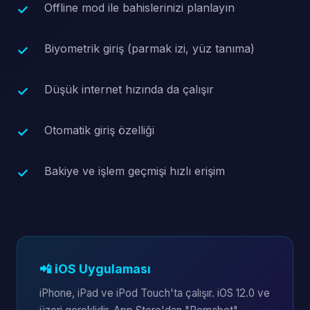
Offline mod ile bahislerinizi planlayın
Biyometrik giriş (parmak izi, yüz tanıma)
Düşük internet hızında da çalışır
Otomatik giriş özelliği
Bakiye ve işlem geçmişi hızlı erişim
📲 iOS Uygulaması
iPhone, iPad ve iPod Touch'ta çalışır. iOS 12.0 ve