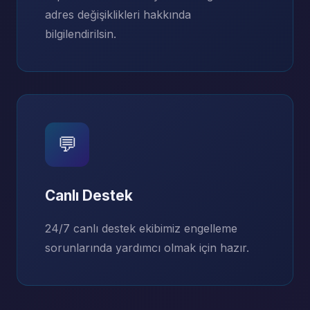
adres değişiklikleri hakkında
bilgilendirilsin.
💬
Canlı Destek
24/7 canlı destek ekibimiz engelleme
sorunlarında yardımcı olmak için hazır.