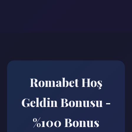
Romabet Hoş
Geldin Bonusu -
%100 Bonus