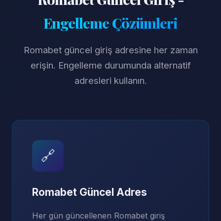
Engelleme Çözümleri
Romabet güncel giriş adresine her zaman
erişin. Engelleme durumunda alternatif
adresleri kullanın.
🔗
Romabet Güncel Adres
Her gün güncellenen Romabet giriş