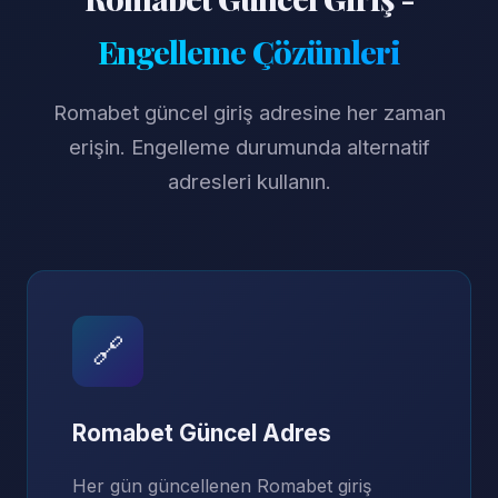
Engelleme Çözümleri
Romabet güncel giriş adresine her zaman
erişin. Engelleme durumunda alternatif
adresleri kullanın.
🔗
Romabet Güncel Adres
Her gün güncellenen Romabet giriş