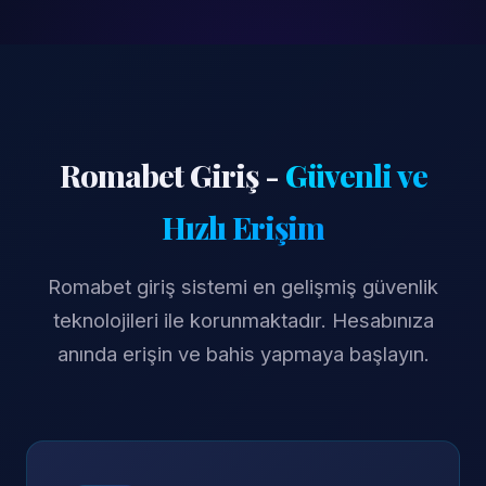
Romabet Giriş -
Güvenli ve
Hızlı Erişim
Romabet giriş sistemi en gelişmiş güvenlik
teknolojileri ile korunmaktadır. Hesabınıza
anında erişin ve bahis yapmaya başlayın.