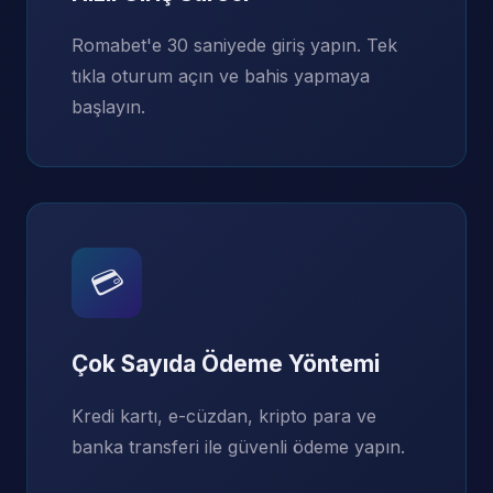
Romabet'e 30 saniyede giriş yapın. Tek
tıkla oturum açın ve bahis yapmaya
başlayın.
💳
Çok Sayıda Ödeme Yöntemi
Kredi kartı, e-cüzdan, kripto para ve
banka transferi ile güvenli ödeme yapın.