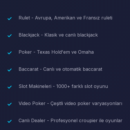
Rulet - Avrupa, Amerikan ve Fransız ruleti
Blackjack - Klasik ve canlı blackjack
Poker - Texas Hold'em ve Omaha
Baccarat - Canlı ve otomatik baccarat
Slot Makineleri - 1000+ farklı slot oyunu
Video Poker - Çeşitli video poker varyasyonları
Canlı Dealer - Profesyonel croupier ile oyunlar