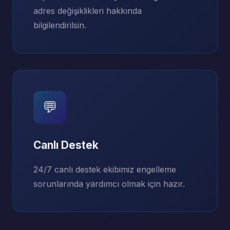
adres değişiklikleri hakkında
bilgilendirilsin.
💬
Canlı Destek
24/7 canlı destek ekibimiz engelleme
sorunlarında yardımcı olmak için hazır.