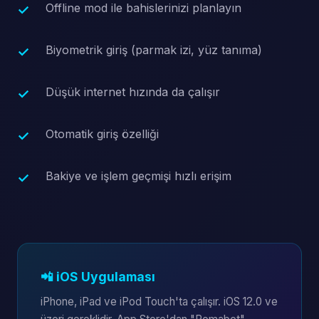
Offline mod ile bahislerinizi planlayın
Biyometrik giriş (parmak izi, yüz tanıma)
Düşük internet hızında da çalışır
Otomatik giriş özelliği
Bakiye ve işlem geçmişi hızlı erişim
📲 iOS Uygulaması
iPhone, iPad ve iPod Touch'ta çalışır. iOS 12.0 ve