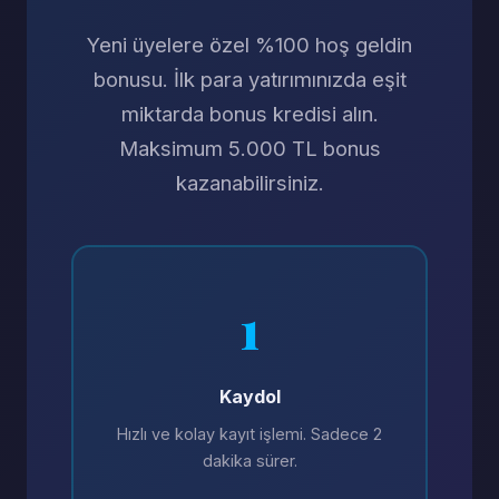
Yeni üyelere özel %100 hoş geldin
bonusu. İlk para yatırımınızda eşit
miktarda bonus kredisi alın.
Maksimum 5.000 TL bonus
kazanabilirsiniz.
1
Kaydol
Hızlı ve kolay kayıt işlemi. Sadece 2
dakika sürer.