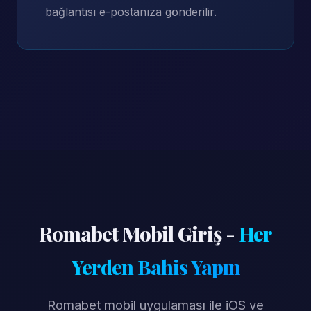
bağlantısı e-postanıza gönderilir.
Romabet Mobil Giriş -
Her
Yerden Bahis Yapın
Romabet mobil uygulaması ile iOS ve