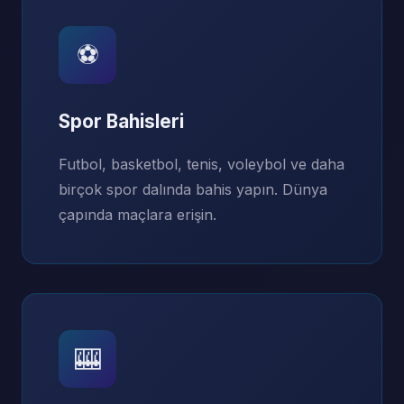
⚽
Spor Bahisleri
Futbol, basketbol, tenis, voleybol ve daha
birçok spor dalında bahis yapın. Dünya
çapında maçlara erişin.
🎰