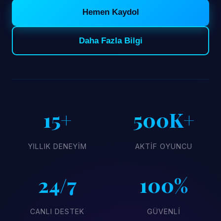
Hemen Kaydol
Daha Fazla Bilgi
15+
500K+
YILLIK DENEYIM
AKTIF OYUNCU
24/7
100%
CANLI DESTEK
GÜVENLI