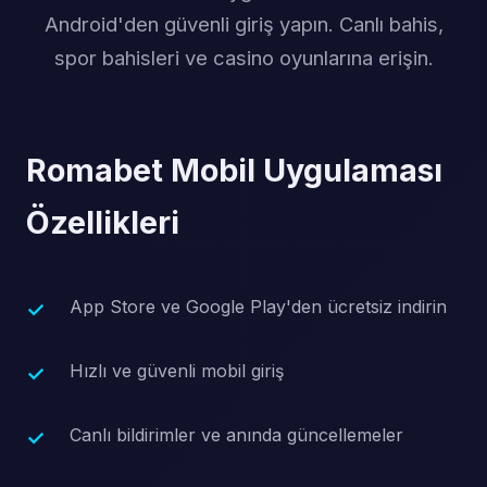
Android'den güvenli giriş yapın. Canlı bahis,
spor bahisleri ve casino oyunlarına erişin.
Romabet Mobil Uygulaması
Özellikleri
App Store ve Google Play'den ücretsiz indirin
Hızlı ve güvenli mobil giriş
Canlı bildirimler ve anında güncellemeler