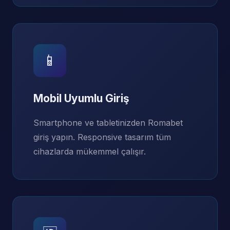
📱
Mobil Uyumlu Giriş
Smartphone ve tabletinizden Romabet
giriş yapın. Responsive tasarım tüm
cihazlarda mükemmel çalışır.