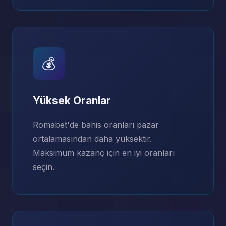
💰
Yüksek Oranlar
Romabet'de bahis oranları pazar
ortalamasından daha yüksektir.
Maksimum kazanç için en iyi oranları
seçin.