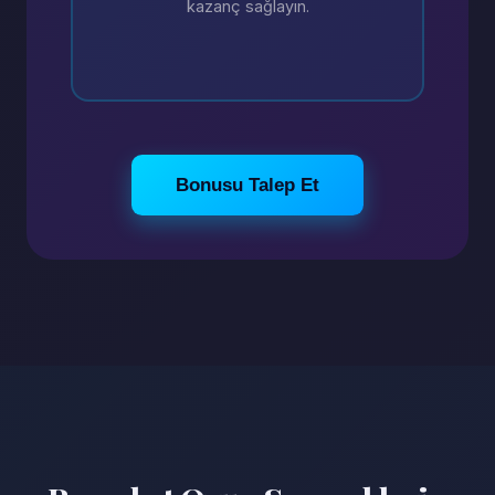
kazanç sağlayın.
Bonusu Talep Et