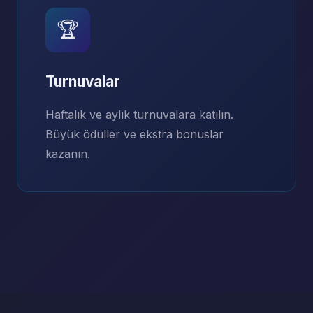
🏆
Turnuvalar
Haftalık ve aylık turnuvalara katılın.
Büyük ödüller ve ekstra bonuslar
kazanın.