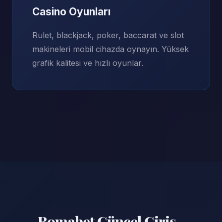
Casino Oyunları
Rulet, blackjack, poker, baccarat ve slot
makineleri mobil cihazda oynayın. Yüksek
grafik kalitesi ve hızlı oyunlar.
Romabet Güncel Giriş -