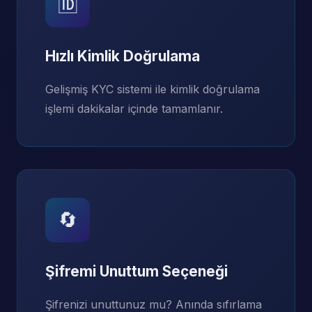
🆔
Hızlı Kimlik Doğrulama
Gelişmiş KYC sistemi ile kimlik doğrulama
işlemi dakikalar içinde tamamlanır.
🔄
Şifremi Unuttum Seçeneği
Şifrenizi unuttunuz mu? Anında sıfırlama