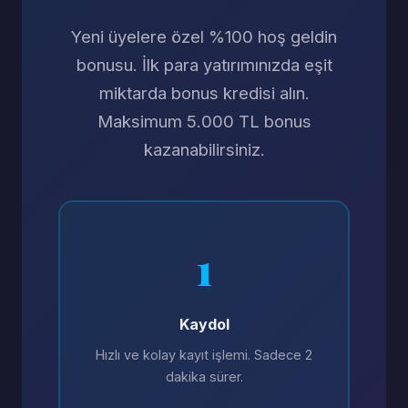
Yeni üyelere özel %100 hoş geldin
bonusu. İlk para yatırımınızda eşit
miktarda bonus kredisi alın.
Maksimum 5.000 TL bonus
kazanabilirsiniz.
1
Kaydol
Hızlı ve kolay kayıt işlemi. Sadece 2
dakika sürer.