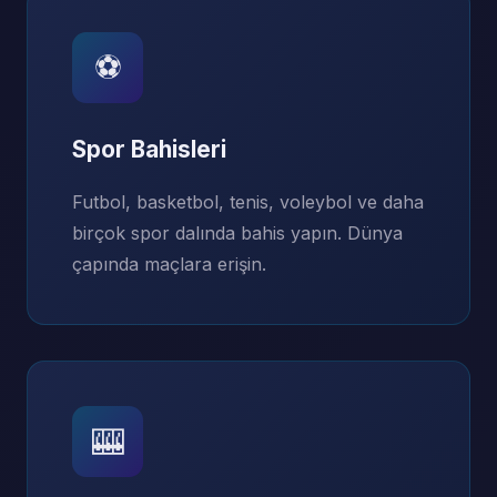
⚽
Spor Bahisleri
Futbol, basketbol, tenis, voleybol ve daha
birçok spor dalında bahis yapın. Dünya
çapında maçlara erişin.
🎰