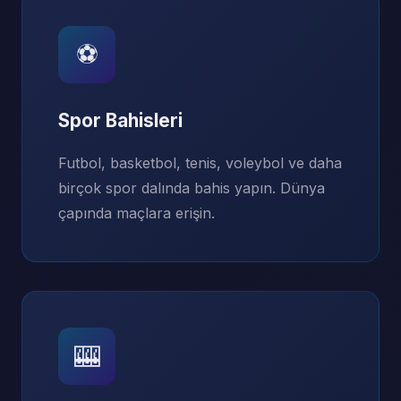
⚽
Spor Bahisleri
Futbol, basketbol, tenis, voleybol ve daha
birçok spor dalında bahis yapın. Dünya
çapında maçlara erişin.
🎰