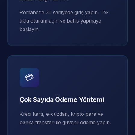
Romabet'e 30 saniyede giriş yapın. Tek
tıkla oturum açın ve bahis yapmaya
başlayın.
💳
Çok Sayıda Ödeme Yöntemi
Kredi kartı, e-cüzdan, kripto para ve
banka transferi ile güvenli ödeme yapın.