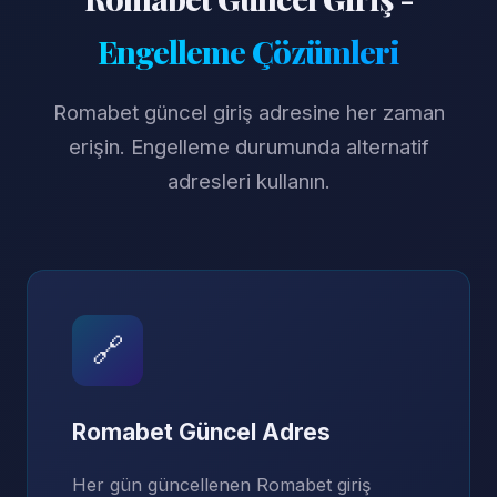
Engelleme Çözümleri
Romabet güncel giriş adresine her zaman
erişin. Engelleme durumunda alternatif
adresleri kullanın.
🔗
Romabet Güncel Adres
Her gün güncellenen Romabet giriş