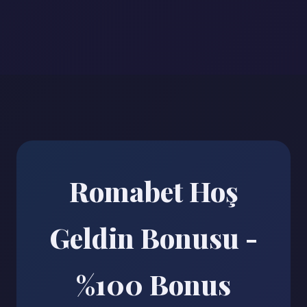
Romabet Hoş
Geldin Bonusu -
%100 Bonus