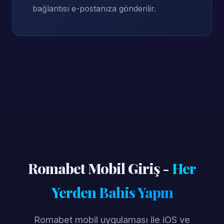
bağlantısı e-postanıza gönderilir.
Romabet Mobil Giriş -
Her
Yerden Bahis Yapın
Romabet mobil uygulaması ile iOS ve