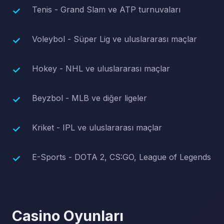
Tenis - Grand Slam ve ATP turnuvaları
Voleybol - Süper Lig ve uluslararası maçlar
Hokey - NHL ve uluslararası maçlar
Beyzbol - MLB ve diğer ligeler
Kriket - IPL ve uluslararası maçlar
E-Sports - DOTA 2, CS:GO, League of Legends
Casino Oyunları