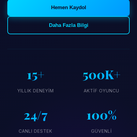
Hemen Kaydol
Daha Fazla Bilgi
15+
500K+
YILLIK DENEYIM
AKTIF OYUNCU
24/7
100%
CANLI DESTEK
GÜVENLI