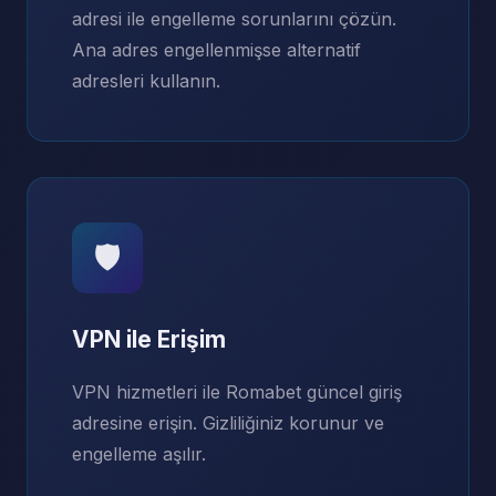
adresi ile engelleme sorunlarını çözün.
Ana adres engellenmişse alternatif
adresleri kullanın.
🛡️
VPN ile Erişim
VPN hizmetleri ile Romabet güncel giriş
adresine erişin. Gizliliğiniz korunur ve
engelleme aşılır.