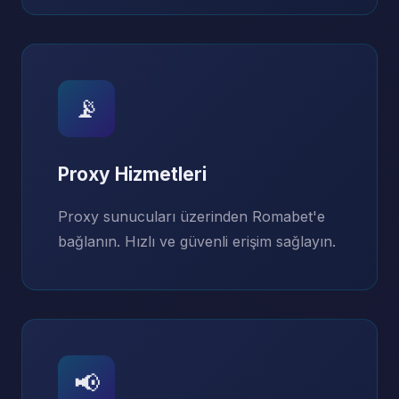
📡
Proxy Hizmetleri
Proxy sunucuları üzerinden Romabet'e
bağlanın. Hızlı ve güvenli erişim sağlayın.
📢