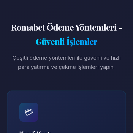
Romabet Ödeme Yöntemleri -
Güvenli İşlemler
Çeşitli ödeme yöntemleri ile güvenli ve hızlı
para yatırma ve çekme işlemleri yapın.
💳