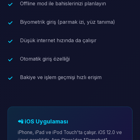
Offline mod ile bahislerinizi planlayın
Biyometrik giriş (parmak izi, yüz tanıma)
Düşük internet hızında da çalışır
Otomatik giriş özelliği
Bakiye ve işlem geçmişi hızlı erişim
📲 iOS Uygulaması
iPhone, iPad ve iPod Touch'ta çalışır. iOS 12.0 ve