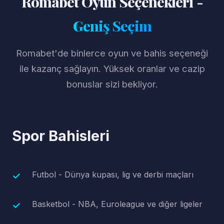
Romabet Oyun Seçenekleri -
Geniş Seçim
Romabet'de binlerce oyun ve bahis seçeneği
ile kazanç sağlayın. Yüksek oranlar ve cazip
bonuslar sizi bekliyor.
Spor Bahisleri
Futbol - Dünya kupası, lig ve derbi maçları
Basketbol - NBA, Euroleague ve diğer ligeler