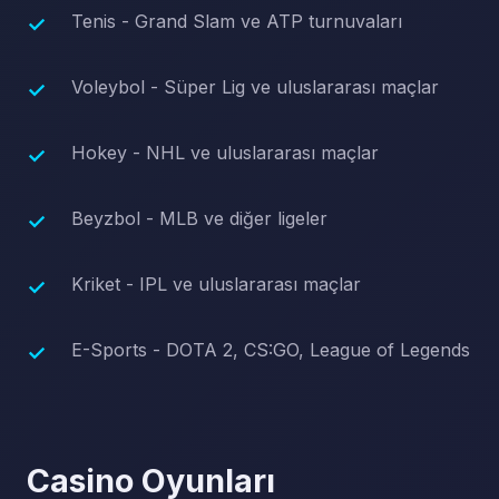
Tenis - Grand Slam ve ATP turnuvaları
Voleybol - Süper Lig ve uluslararası maçlar
Hokey - NHL ve uluslararası maçlar
Beyzbol - MLB ve diğer ligeler
Kriket - IPL ve uluslararası maçlar
E-Sports - DOTA 2, CS:GO, League of Legends
Casino Oyunları