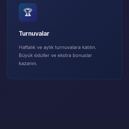
🏆
Turnuvalar
Haftalık ve aylık turnuvalara katılın.
Büyük ödüller ve ekstra bonuslar
kazanın.