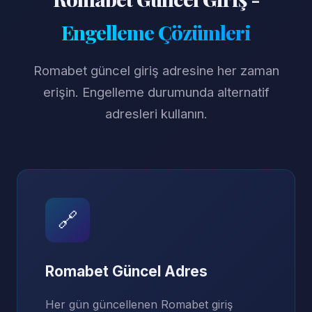
Engelleme Çözümleri
Romabet güncel giriş adresine her zaman
erişin. Engelleme durumunda alternatif
adresleri kullanın.
🔗
Romabet Güncel Adres
Her gün güncellenen Romabet giriş