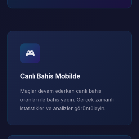
🎮
Canlı Bahis Mobilde
Maçlar devam ederken canlı bahis
oranları ile bahis yapın. Gerçek zamanlı
istatistikler ve analizler görüntüleyin.