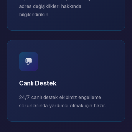
adres değişiklikleri hakkında
bilgilendirilsin.
💬
Canlı Destek
24/7 canlı destek ekibimiz engelleme
sorunlarında yardımcı olmak için hazır.