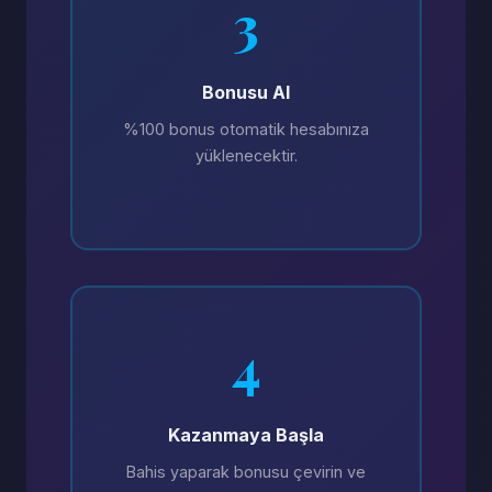
3
Bonusu Al
%100 bonus otomatik hesabınıza
yüklenecektir.
4
Kazanmaya Başla
Bahis yaparak bonusu çevirin ve