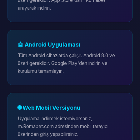
üzeri gereklidir. App Store'dan "Romabet"
arayarak indirin.
🤖 Android Uygulaması
Tüm Android cihazlarda çalışır. Android 8.0 ve
üzeri gereklidir. Google Play'den indirin ve
kurulumu tamamlayın.
🌐 Web Mobil Versiyonu
Uygulama indirmek istemiyorsanız,
m.Romabet.com adresinden mobil tarayıcı
üzerinden giriş yapabilirsiniz.