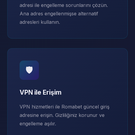
adresi ile engelleme sorunlarını çözün.
Ana adres engellenmişse alternatif
adresleri kullanın.
🛡️
VPN ile Erişim
VPN hizmetleri ile Romabet güncel giriş
adresine erişin. Gizliliğiniz korunur ve
engelleme aşılır.