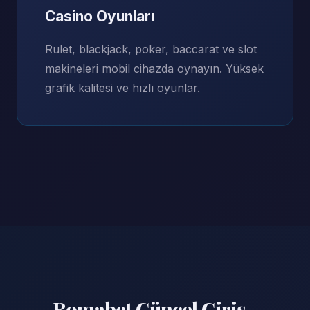
Casino Oyunları
Rulet, blackjack, poker, baccarat ve slot
makineleri mobil cihazda oynayın. Yüksek
grafik kalitesi ve hızlı oyunlar.
Romabet Güncel Giriş -