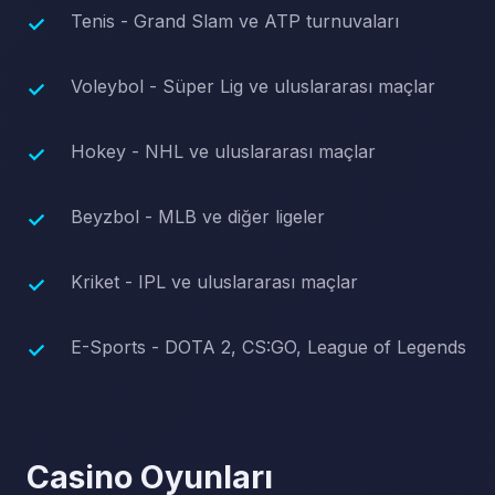
Tenis - Grand Slam ve ATP turnuvaları
Voleybol - Süper Lig ve uluslararası maçlar
Hokey - NHL ve uluslararası maçlar
Beyzbol - MLB ve diğer ligeler
Kriket - IPL ve uluslararası maçlar
E-Sports - DOTA 2, CS:GO, League of Legends
Casino Oyunları