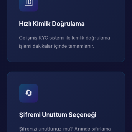
🆔
Hızlı Kimlik Doğrulama
Gelişmiş KYC sistemi ile kimlik doğrulama
işlemi dakikalar içinde tamamlanır.
🔄
Şifremi Unuttum Seçeneği
Şifrenizi unuttunuz mu? Anında sıfırlama