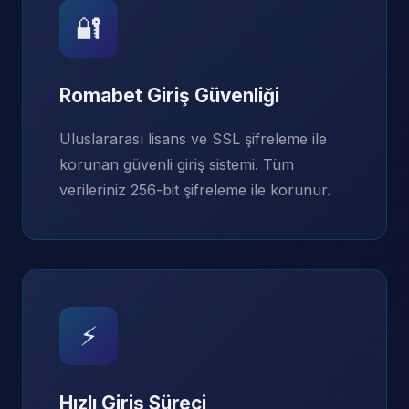
🔐
Romabet Giriş Güvenliği
Uluslararası lisans ve SSL şifreleme ile
korunan güvenli giriş sistemi. Tüm
verileriniz 256-bit şifreleme ile korunur.
⚡
Hızlı Giriş Süreci