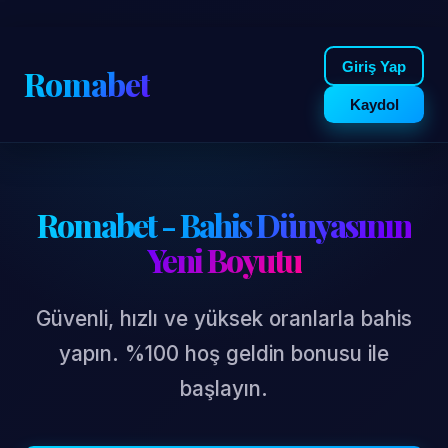
Giriş Yap
Romabet
Kaydol
Romabet - Bahis Dünyasının
Yeni Boyutu
Güvenli, hızlı ve yüksek oranlarla bahis
yapın. %100 hoş geldin bonusu ile
başlayın.