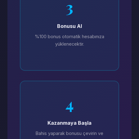
3
Bonusu Al
%100 bonus otomatik hesabınıza
yüklenecektir.
4
Kazanmaya Başla
Bahis yaparak bonusu çevirin ve