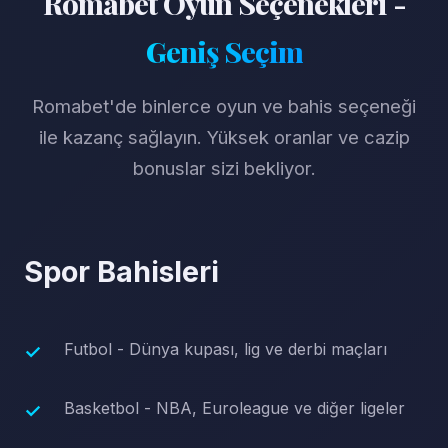
Romabet Oyun Seçenekleri -
Geniş Seçim
Romabet'de binlerce oyun ve bahis seçeneği
ile kazanç sağlayın. Yüksek oranlar ve cazip
bonuslar sizi bekliyor.
Spor Bahisleri
Futbol - Dünya kupası, lig ve derbi maçları
Basketbol - NBA, Euroleague ve diğer ligeler