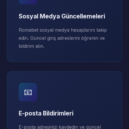
Sosyal Medya Güncellemeleri
Romabet sosyal medya hesaplarını takip
edin. Güncel giriş adreslerini öğrenin ve
bildirim alın.
📧
E-posta Bildirimleri
E-posta adresinizi kaydedin ve güncel