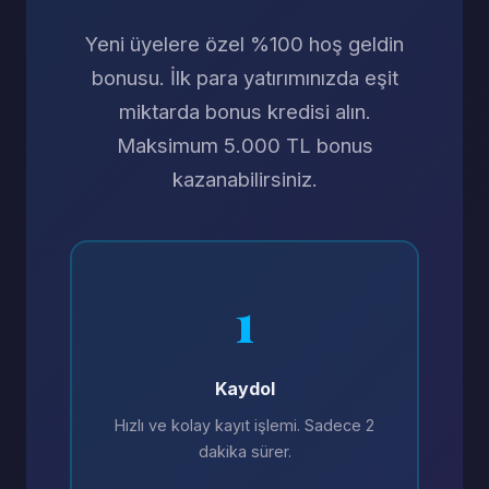
Yeni üyelere özel %100 hoş geldin
bonusu. İlk para yatırımınızda eşit
miktarda bonus kredisi alın.
Maksimum 5.000 TL bonus
kazanabilirsiniz.
1
Kaydol
Hızlı ve kolay kayıt işlemi. Sadece 2
dakika sürer.