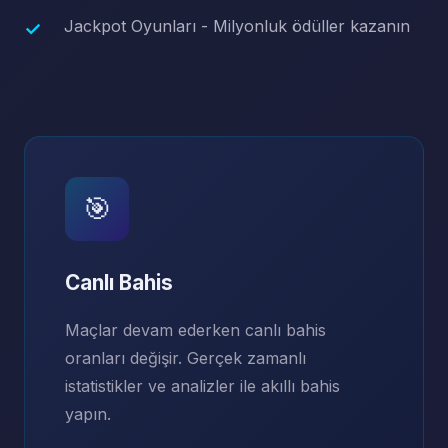
Jackpot Oyunları - Milyonluk ödüller kazanın
🎯
Canlı Bahis
Maçlar devam ederken canlı bahis
oranları değişir. Gerçek zamanlı
istatistikler ve analizler ile akıllı bahis
yapın.