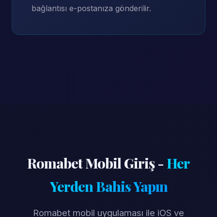
bağlantısı e-postanıza gönderilir.
Romabet Mobil Giriş -
Her
Yerden Bahis Yapın
Romabet mobil uygulaması ile iOS ve