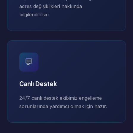
adres değişiklikleri hakkında
bilgilendirilsin.
💬
Canlı Destek
24/7 canlı destek ekibimiz engelleme
sorunlarında yardımcı olmak için hazır.