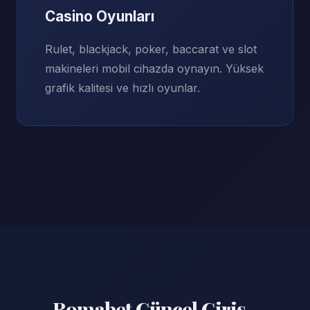
Casino Oyunları
Rulet, blackjack, poker, baccarat ve slot
makineleri mobil cihazda oynayın. Yüksek
grafik kalitesi ve hızlı oyunlar.
Romabet Güncel Giriş -