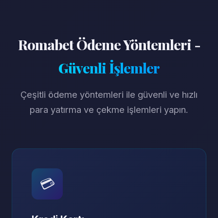
Romabet Ödeme Yöntemleri -
Güvenli İşlemler
Çeşitli ödeme yöntemleri ile güvenli ve hızlı
para yatırma ve çekme işlemleri yapın.
💳