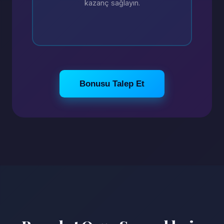
kazanç sağlayın.
Bonusu Talep Et