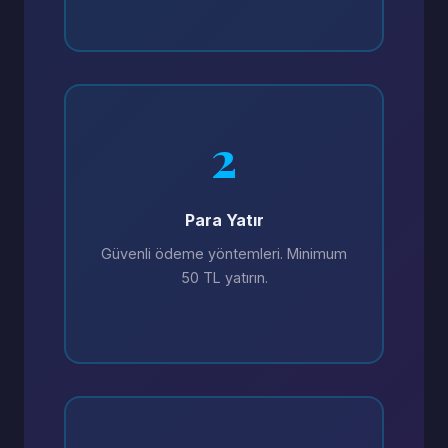
2
Para Yatır
Güvenli ödeme yöntemleri. Minimum
50 TL yatırın.