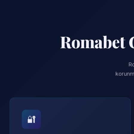
Romabet G
Ro
korunma
🔐