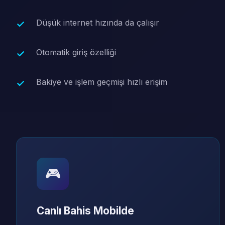
Düşük internet hızında da çalışır
Otomatik giriş özelliği
Bakiye ve işlem geçmişi hızlı erişim
🎮
Canlı Bahis Mobilde