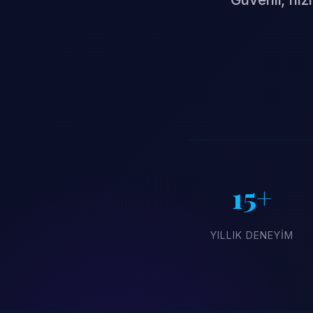
15+
YILLIK DENEYIM