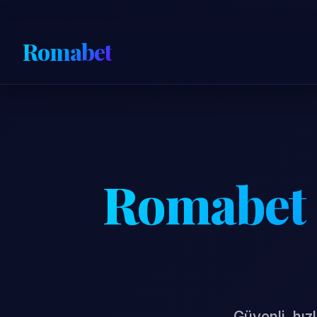
Romabet
Romabet 
Güvenli, hız