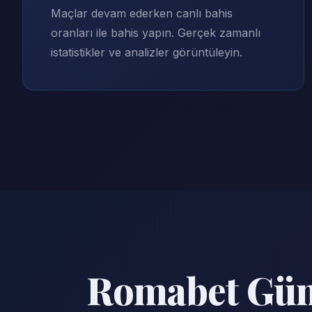
Maçlar devam ederken canlı bahis
oranları ile bahis yapın. Gerçek zamanlı
istatistikler ve analizler görüntüleyin.
Romabet Günc