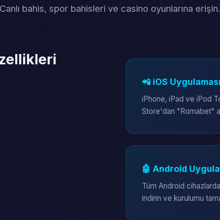
Canlı bahis, spor bahisleri ve casino oyunlarına erişin
llikleri
📲 iOS Uygulamas
iPhone, iPad ve iPod Tou
Store'dan "Romabet" ar
🤖 Android Uygul
Tüm Android cihazlarda 
indirin ve kurulumu tam