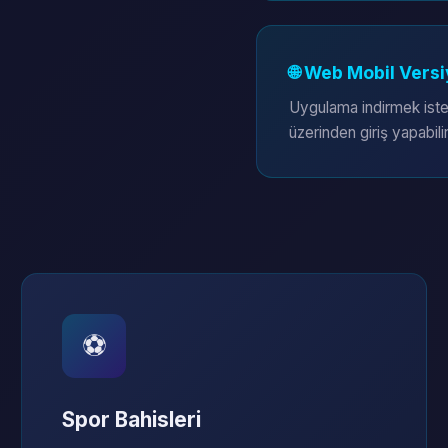
🌐 Web Mobil Vers
Uygulama indirmek ist
üzerinden giriş yapabilir
⚽
Spor Bahisleri