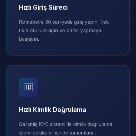
Hızlı Giriş Süreci
Romabet'e 30 saniyede giriş yapın. Tek
tıkla oturum açın ve bahis yapmaya
başlayın.
🆔
Hızlı Kimlik Doğrulama
Gelişmiş KYC sistemi ile kimlik doğrulama
işlemi dakikalar içinde tamamlanır.