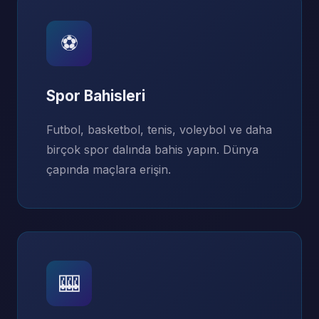
⚽
Spor Bahisleri
Futbol, basketbol, tenis, voleybol ve daha
birçok spor dalında bahis yapın. Dünya
çapında maçlara erişin.
🎰