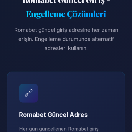
Engelleme Çözümleri
Romabet güncel giriş adresine her zaman
erişin. Engelleme durumunda alternatif
adresleri kullanın.
🔗
Romabet Güncel Adres
Her gün güncellenen Romabet giriş