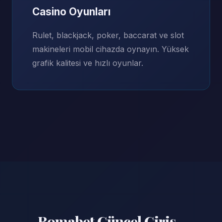
Casino Oyunları
Rulet, blackjack, poker, baccarat ve slot
makineleri mobil cihazda oynayın. Yüksek
grafik kalitesi ve hızlı oyunlar.
Romabet Güncel Giriş -