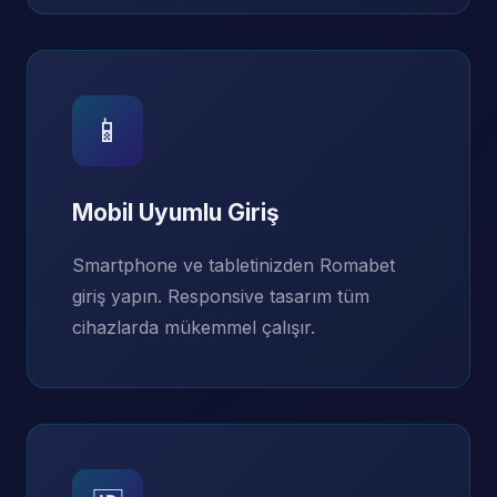
📱
Mobil Uyumlu Giriş
Smartphone ve tabletinizden Romabet
giriş yapın. Responsive tasarım tüm
cihazlarda mükemmel çalışır.