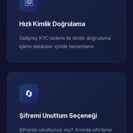
🆔
Hızlı Kimlik Doğrulama
Gelişmiş KYC sistemi ile kimlik doğrulama
işlemi dakikalar içinde tamamlanır.
🔄
Şifremi Unuttum Seçeneği
Şifrenizi unuttunuz mu? Anında sıfırlama