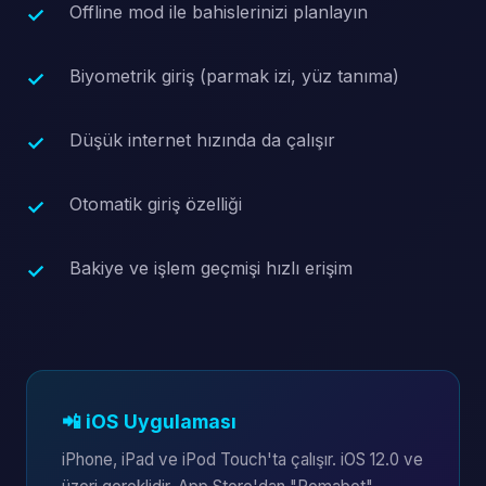
Offline mod ile bahislerinizi planlayın
Biyometrik giriş (parmak izi, yüz tanıma)
Düşük internet hızında da çalışır
Otomatik giriş özelliği
Bakiye ve işlem geçmişi hızlı erişim
📲 iOS Uygulaması
iPhone, iPad ve iPod Touch'ta çalışır. iOS 12.0 ve