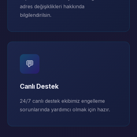
adres değişiklikleri hakkında
bilgilendirilsin.
💬
Canlı Destek
24/7 canlı destek ekibimiz engelleme
sorunlarında yardımcı olmak için hazır.