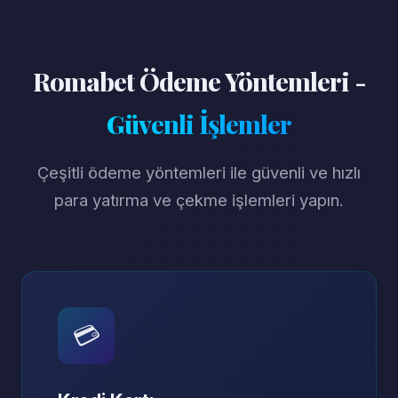
Romabet Ödeme Yöntemleri -
Güvenli İşlemler
Çeşitli ödeme yöntemleri ile güvenli ve hızlı
para yatırma ve çekme işlemleri yapın.
💳