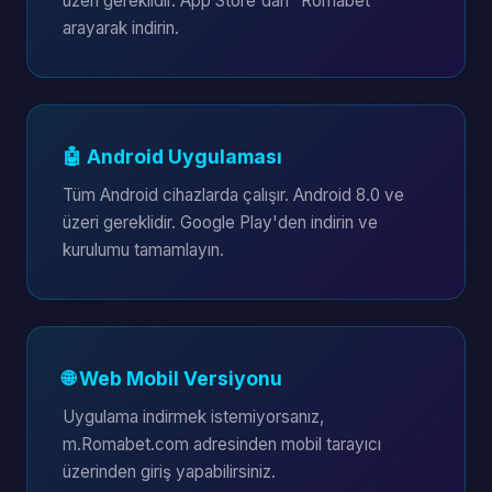
üzeri gereklidir. App Store'dan "Romabet"
arayarak indirin.
🤖 Android Uygulaması
Tüm Android cihazlarda çalışır. Android 8.0 ve
üzeri gereklidir. Google Play'den indirin ve
kurulumu tamamlayın.
🌐 Web Mobil Versiyonu
Uygulama indirmek istemiyorsanız,
m.Romabet.com adresinden mobil tarayıcı
üzerinden giriş yapabilirsiniz.