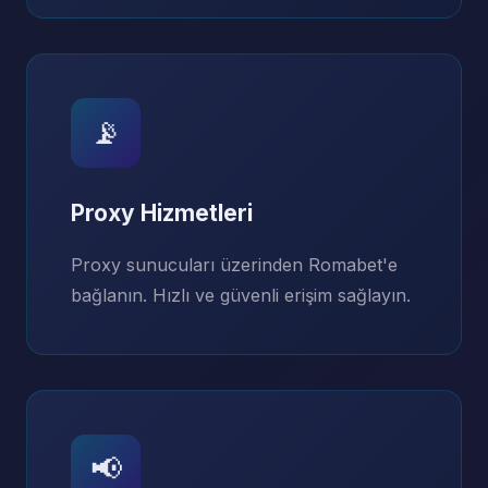
📡
Proxy Hizmetleri
Proxy sunucuları üzerinden Romabet'e
bağlanın. Hızlı ve güvenli erişim sağlayın.
📢